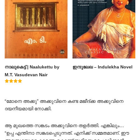
നാലുകെട്ട് | Naalukettu by
ഇന്ദുലേഖ – Indulekha Novel
M.T. Vasudevan Nair
Rated
5.00
out of 5
“മോനെ അക്കു” അക്കുവിനെ കണ്ട മജീദ്ക്ക അക്കുവിനെ
ദയനീയമായി നോക്കി.
ആ മുഖത്തെ സങ്കടം അക്കുവിനെ തളർത്തി. എങ്കിലും…
“ഉപ്പ എന്തിനാ സങ്കടപ്പെടുന്നത്. എനിക്ക് സമ്മതമാണ്. ഈ