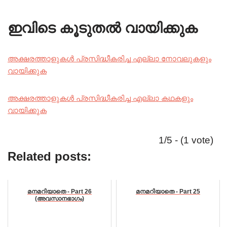
ഇവിടെ കൂടുതൽ വായിക്കുക
അക്ഷരത്താളുകൾ പ്രസിദ്ധീകരിച്ച എല്ലാ നോവലുകളും
വായിക്കുക
അക്ഷരത്താളുകൾ പ്രസിദ്ധീകരിച്ച എല്ലാ കഥകളും
വായിക്കുക
1/5 - (1 vote)
Related posts:
മനമറിയാതെ - Part 26
മനമറിയാതെ - Part 25
(അവസാനഭാഗം)