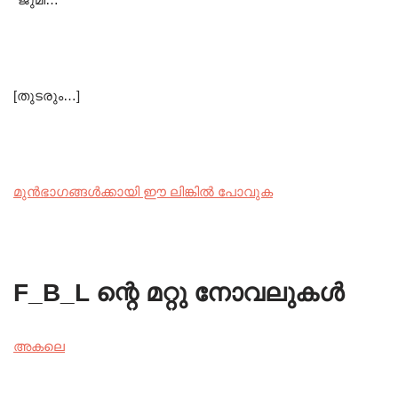
[തുടരും…]
മുൻഭാഗങ്ങൾക്കായി ഈ ലിങ്കിൽ പോവുക
F_B_L ന്റെ മറ്റു നോവലുകൾ
അകലെ