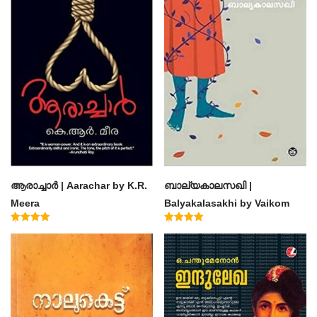
ആരാച്ചാര്‍ | Aarachar by K.R.
ബാല്യകാലസഖി |
Meera
Balyakalasakhi by Vaikom
Muhammad Basheer
Rated
Rated
4.50
4.60
out of 5
out of 5