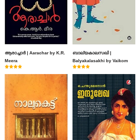
ആരാച്ചാര്‍ | Aarachar by K.R.
ബാല്യകാലസഖി |
Meera
Balyakalasakhi by Vaikom
Muhammad Basheer
Rated
Rated
4.50
4.60
out of 5
out of 5