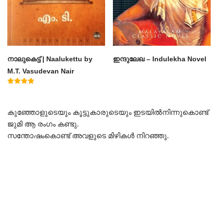
നാലുകെട്ട് | Naalukettu by
ഇന്ദുലേഖ – Indulekha Novel
M.T. Vasudevan Nair
Rated
5.00
out of 5
കുഞ്ഞോളുടെയും കൂട്ടുകാരുടെയും ഇടയിൽനിന്നുകൊണ്ട്
ജുമി ആ രംഗം കണ്ടു.
സന്തോഷംകൊണ്ട് അവളുടെ മിഴികൾ നിറഞ്ഞു.