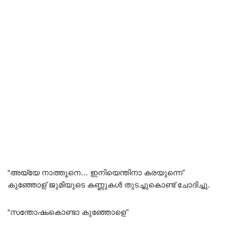
“അയ്യേ നാത്തൂനെ… ഇനിയെന്തിനാ കരയുന്നെ”
കുഞ്ഞോള് ജുമിയുടെ കണ്ണുകൾ തുടച്ചുകൊണ്ട് ചോദിച്ചു.
“സന്തോഷംകൊണ്ടാ കുഞ്ഞോളെ”