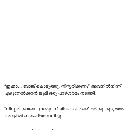
“ഇക്കാ… ബാങ്ക് കൊടുത്തു. നിസ്കരിക്കണം” അവനിൽനിന്ന്
എഴുനേൽക്കാൻ ജുമി ഒരു പാഴ്ശ്രമം നടത്തി.
“നിസ്കരിക്കാലോ. ഇപ്പൊ നീയിവിടെ കിടക്ക്” അക്കു കൂടുതൽ
അവളിൽ ബലംപ്രയോഗിച്ചു.