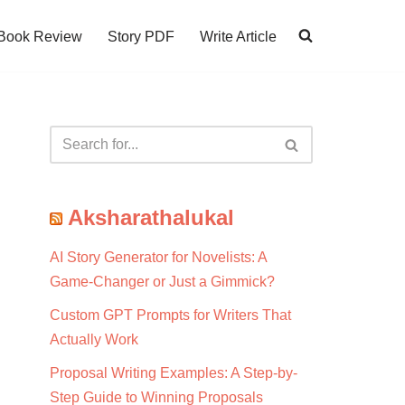
Book Review
Story PDF
Write Article
Aksharathalukal
AI Story Generator for Novelists: A
Game-Changer or Just a Gimmick?
Custom GPT Prompts for Writers That
Actually Work
Proposal Writing Examples: A Step-by-
Step Guide to Winning Proposals