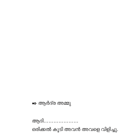
✒️ ആർദ്ര അമ്മു
ആദി…………………
ഒരിക്കൽ കൂടി അവൻ അവളെ വിളിച്ചു.