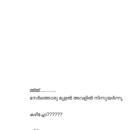
മ്മ്മ്മ്………..
നേർത്തൊരു മൂളൽ അവളിൽ നിന്നുയർന്നു.
കഴിച്ചോ??????