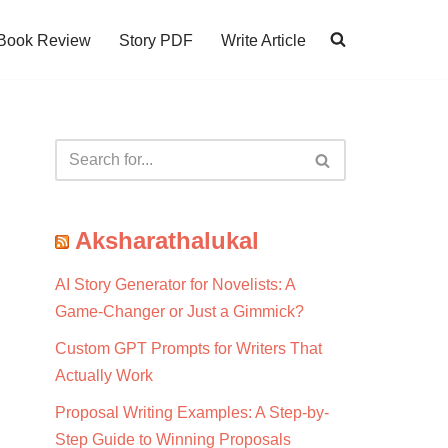
Book Review
Story PDF
Write Article
Aksharathalukal
AI Story Generator for Novelists: A
Game-Changer or Just a Gimmick?
Custom GPT Prompts for Writers That
Actually Work
Proposal Writing Examples: A Step-by-
Step Guide to Winning Proposals