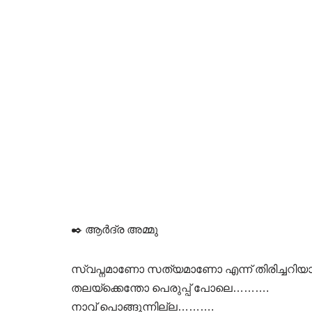
✒️ ആർദ്ര അമ്മു
സ്വപ്നമാണോ സത്യമാണോ എന്ന് തിരിച്ചറിയ
തലയ്ക്കെന്തോ പെരുപ്പ് പോലെ……….
നാവ് പൊങ്ങുന്നില്ല……….