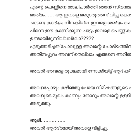
എന്റെ പെണ്ണിനെ താലിചാർത്തി ഞാൻ സ്വന്ത
മാത്രം…… ആ ഇവളെ മറ്റൊരുത്തന് വിട്ടു കൊടു
ചാടണ്ട കാര്യം നിനക്കില്ല. ഇവളെ ശല്യം ച
പിന്നെ ഈ കാണിക്കുന്ന ചാട്ടം ഇവളെ പെണ്ണ
ഉണ്ടായിരുന്നില്ലല്ലോ?????
എടുത്തടിച്ചത് പോലുള്ള അവന്റെ ചോദ്യത്തി
അതിനപ്പുറം അവനിതെല്ലാം എങ്ങനെ അറിഞ്ഞ
അവൻ അവളെ രൂക്ഷമായി നോക്കിയിട്ട് ആദിക്ക്
അവളപ്പോഴും കഴിഞ്ഞു പോയ നിമിഷങ്ങളുടെ പക
അവളുടെ മുഖം കാണും തോറും അവന്റെ ഉള്ളിൽ
അടുത്തു.
ആദി…………….
അവൻ ആർദ്രമായ് അവളെ വിളിച്ചു.