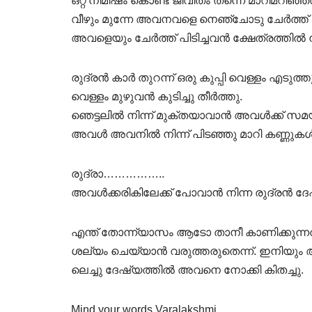
ഒറ്റ നിമിഷം കൊണ്ട് ജീവിതം തന്നെ മാറിമറി
വീഴും മുന്നേ അവനവളെ നെഞ്ചോടു ചേർത്ത് നി
അവളെയും ചേർത്ത് പിടിച്ചവൻ ക്ഷേത്രത്തിൽ നിന
രുദ്രൻ കാർ തുറന്ന് ഒരു കുപ്പി വെള്ളം എട
വെള്ളം മുഴുവൻ കുടിച്ചു തീർത്തു.
ഞെട്ടലിൽ നിന്ന് മുക്തയാവാൻ അവൾക്ക് സമ
അവൾ അവനിൽ നിന്ന് പിടഞ്ഞു മാറി കണ്ണുകൾ 
രുദ്രാ……………..
അവൾക്കരികിലേക്ക് പോവാൻ നിന്ന രുദ്രൻ ദേഷ്യ
എന്ത് തോന്ന്യാസം ആടോ താനീ കാണിക്കുന
ശല്യം ചെയ്യാൻ വരുത്തരുതെന്ന്. ഇനിയും 
ലെച്ചു ദേഷ്യത്തിൽ അവനെ നോക്കി കിതച്ചു.
Mind your words Varalakshmi…………