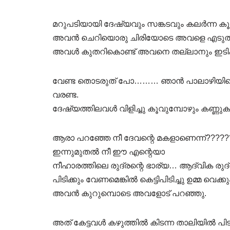
മറുപടിയായി ദേഷ്യവും സങ്കടവും കലർന്ന കൂർ
അവൻ ചെറിയൊരു ചിരിയോടെ അവളെ എടുത്തു
അവൾ കുതറികൊണ്ട് അവനെ തല്ലാനും ഇടിക്ക
വേണ്ട തൊടരുത് പോ……… ഞാൻ പാലാഴിയിലെ ദ
വരണ്ട.
ദേഷ്യത്തിലവൾ വിളിച്ചു കൂവുമ്പോഴും കണ്ണുക
ആരാ പറഞ്ഞേ നീ ദേവന്റെ മകളാണെന്ന്??????
ഇന്നുമുതൽ നീ ഈ എന്റെയാ
നീഹാരത്തിലെ രുദ്രന്റെ ഭാര്യ… ആദ്വിക രുദ
പിടിക്കും വേണമെങ്കിൽ കെട്ടിപിടിച്ചു ഉമ്മ വെക്കു
അവൻ കുറുമ്പൊടെ അവളോട് പറഞ്ഞു.
അത് കേട്ടവൾ കഴുത്തിൽ കിടന്ന താലിയിൽ പിടിച