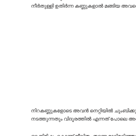
നീർതുള്ളി ഉതിർന്ന കണ്ണുകളാൽ മങ്ങിയ അവന
നിറകണ്ണുകളോടെ അവൻ നെറ്റിയിൽ ചുംബിക്ക
നടത്തുന്നതും വിദൂരത്തിൽ എന്നത് പോലെ അ