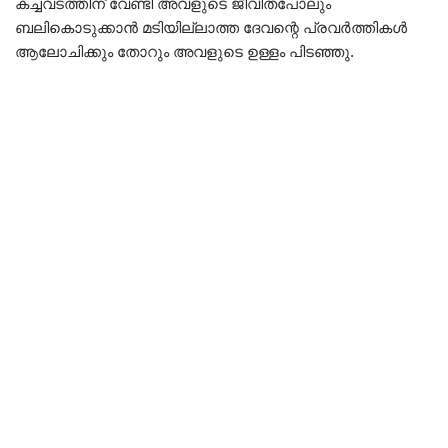
കച്ചവടത്തിന് വേണ്ടി അവളുടെ ജീവിതപോലും
ബലികൊടുക്കാൻ മടിയില്ലാത്ത ദേവന്റെ പ്രവർത്തികൾ
ആലോചിക്കും തോറും അവളുടെ ഉള്ളം പിടഞ്ഞു.