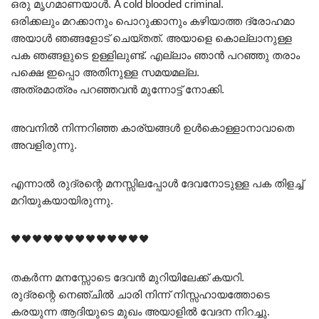
ഒരു മൃഗമാണയാൾ. A cold blooded criminal.
ഒരിക്കലും മറക്കാനും പൊറുക്കാനും കഴിയാത്ത ദ്രോഹമാ
അയാൾ ഞങ്ങളോട് ചെയ്തത്. അയാളെ കൊല്ലാനുള്ള
പക ഞങ്ങളുടെ ഉള്ളിലുണ്ട്. എല്ലാം ഞാൻ പറഞ്ഞു തരാം
പക്ഷെ ഇപ്പൊ അതിനുള്ള സമയമല്ല.
അത്രമാത്രം പറഞ്ഞവൻ മുന്നോട്ട് നോക്കി.
അവനിൽ നിന്നറിഞ്ഞ കാര്യങ്ങൾ ഉൾകൊള്ളാനാവാതെ
അവളിരുന്നു.
എന്നാൽ രുദ്രന്റെ മനസ്സിലപ്പോൾ ദേവനോടുള്ള പക തിളച്ച്
മറിയുകയായിരുന്നു.
🖤🖤🖤🖤🖤🖤🖤🖤🖤🖤🖤🖤🖤
തകർന്ന മനസ്സോടെ ദേവൻ മുറിയിലേക്ക് കയറി.
രുദ്രന്റെ നെഞ്ചിൽ ചാരി നിന്ന് നിസ്സഹായത്തോടെ
കരയുന്ന ആദിയുടെ മുഖം അയാളിൽ വേദന നിറച്ചു.