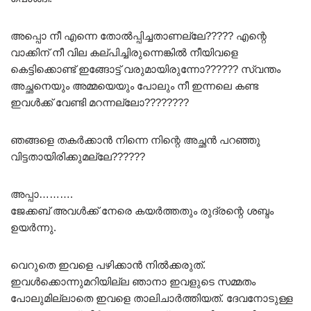
അപ്പൊ നീ എന്നെ തോൽപ്പിച്ചതാണല്ലേ????? എന്റെ
വാക്കിന് നീ വില കല്പിച്ചിരുന്നെങ്കിൽ നീയിവളെ
കെട്ടിക്കൊണ്ട് ഇങ്ങോട്ട് വരുമായിരുന്നോ?????? സ്വന്തം
അച്ഛനെയും അമ്മയെയും പോലും നീ ഇന്നലെ കണ്ട
ഇവൾക്ക് വേണ്ടി മറന്നല്ലോ????????
ഞങ്ങളെ തകർക്കാൻ നിന്നെ നിന്റെ അച്ഛൻ പറഞ്ഞു
വിട്ടതായിരിക്കുമല്ലേ??????
അപ്പാ……….
ജേക്കബ് അവൾക്ക് നേരെ കയർത്തതും രുദ്രന്റെ ശബ്ദം
ഉയർന്നു.
വെറുതെ ഇവളെ പഴിക്കാൻ നിൽക്കരുത്.
ഇവൾക്കൊന്നുമറിയില്ല ഞാനാ ഇവളുടെ സമ്മതം
പോലുമില്ലാതെ ഇവളെ താലിചാർത്തിയത്. ദേവനോടുള്ള