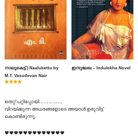
നാലുകെട്ട് | Naalukettu by
ഇന്ദുലേഖ – Indulekha Novel
M.T. Vasudevan Nair
Rated
5.00
out of 5
തെറ്റ് പറ്റിപ്പോയി……………
വിറയ്ക്കുന്ന അധരങ്ങളോടെ അയാൾ ഉരുവിട്ട്
കൊണ്ടിരുന്നു.
🖤🖤🖤🖤🖤🖤🖤🖤🖤🖤🖤🖤🖤