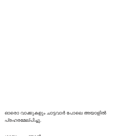
ഓരൊ വാക്കുകളും ചാട്ടവാർ പോലെ അയാളിൽ
പ്രഹരമേല്പിച്ചു.