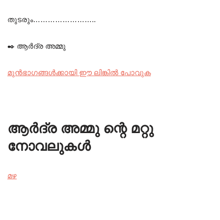
തുടരും……………………..
✒️ ആർദ്ര അമ്മു
മുൻഭാഗങ്ങൾക്കായി ഈ ലിങ്കിൽ പോവുക
ആർദ്ര അമ്മു ന്റെ മറ്റു
നോവലുകൾ
മഴ