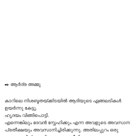
✒️ ആർദ്ര അമ്മു
കാറിലെ നിശബ്ദതയ്ക്കിടയിൽ ആദിയുടെ ഏങ്ങലടികൾ
ഉയർന്നു കേട്ടു.
ഹൃദയം വിങ്ങിപൊട്ടി.
എന്നെങ്കിലും ദേവൻ സ്നേഹിക്കും എന്ന അവളുടെ അവസാന
പ്രതീക്ഷയും അവസാനിച്ചിരിക്കുന്നു. അതിലപ്പുറം ഒരു