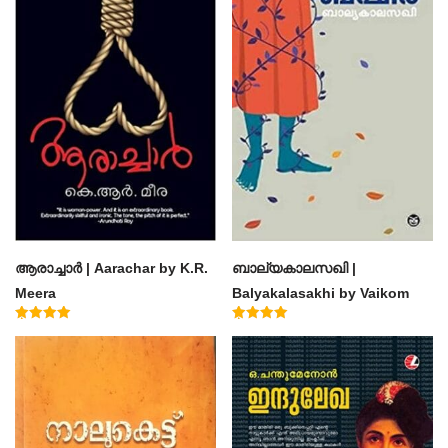
ആരാച്ചാര്‍ | Aarachar by K.R.
ബാല്യകാലസഖി |
Meera
Balyakalasakhi by Vaikom
Muhammad Basheer
Rated
Rated
4.50
4.60
out of 5
out of 5