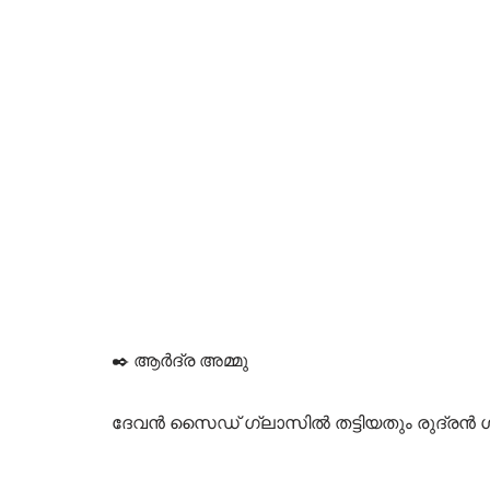
✒️ ആർദ്ര അമ്മു
ദേവൻ സൈഡ് ഗ്ലാസിൽ തട്ടിയതും രുദ്രൻ ഗ്ല