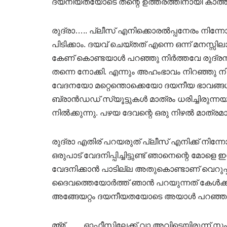
ദയനീയതയോടെ തന്റെ ഉത്തരത്തിനായി കാത്
രുദ്രാ….. പ്ലീസ് എനിക്കൊരൽപ്പനേരം നിന്ന
പിടിക്കാം. ദയവ് ചെയ്തത് എന്നെ ഒന്ന് മനസ്സില
കേണ് കൊണ്ടയാൾ പറഞ്ഞു നിർത്തവേ രുദ്ര
തന്നെ നോക്കി. എന്നും അഹംഭാവം നിറഞ്ഞു ന
വേദനയോ മറ്റെന്തൊക്കെയോ ദയനീയ ഭാവങ്ങ
ബ്രാൻഡഡ് സ്യൂട്ടുകൾ മാത്രം ധരിച്ചിരുന്നയ
നിൽക്കുന്നു. പഴയ ദേവന്റെ ഒരു നിഴൽ മാത്രമാ
രുദ്രാ എതിര് പറയരുത് പ്ലീസ് എനിക്ക് നിന്ന
ഒരുപാട് വേദനിപ്പിച്ചിട്ടുണ്ട് ഞാനെന്റെ മ
വേദനിക്കാൻ പാടില്ല അതുകൊണ്ടാണ് വെറുപ്പാണെന്
ദൈവത്തെയോർത്ത് ഞാൻ പറയുന്നത് കേൾക്കാ
അങ്ങേയറ്റം ദയനീയതയോടെ അയാൾ പറഞ്ഞു 
മ്മ്മ്…… ഓഫീസിലേക്ക് വാ അവിടെയിരുന്ന് സം