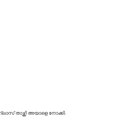
ാസ് താഴ്ത്തി അയാളെ നോക്കി.