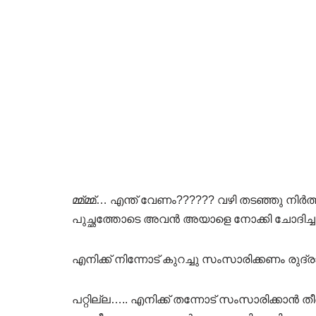
മ്മ്മ്മ്… എന്ത് വേണം?????? വഴി തടഞ്ഞു നി
പുച്ഛത്തോടെ അവൻ അയാളെ നോക്കി ചോദിച്ചു
എനിക്ക് നിന്നോട് കുറച്ചു സംസാരിക്കണം രുദ
പറ്റില്ല….. എനിക്ക് തന്നോട് സംസാരിക്കാൻ തീര