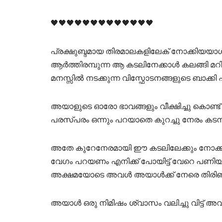
🖤🖤🖤🖤🖤🖤🖤🖤🖤🖤🖤🖤🖤
പ്രക്ഷുബ്ദമായ തിരമാലകളിലേക് നോക്കിയയാ
ആർത്തിരമ്പുന്ന ആ കടലിനേക്കാൾ കലങ്ങി മറ
മനസ്സിൽ നടക്കുന്ന വിസ്ഫോടനങ്ങളുടെ ബാക്കി
അയാളുടെ ഓരോ ഭാവങ്ങളും വീക്ഷിച്ചു കൊണ്ട് ര
പരസ്പരം ഒന്നും പറയാതെ കുറച്ചു നേരം കടന്
അതേ കുറേനേരമായി ഈ കടലിലേക്കും നോക്കി നി
വേഗം പറയണം എനിക്ക് പോയിട്ട് വേറെ പണിയ
അക്ഷമയോടെ അവൾ അയാൾക്ക് നേരെ തിരിഞ
അയാൾ ഒരു നിമിഷം ശ്വാസം വലിച്ചു വിട്ട് അ