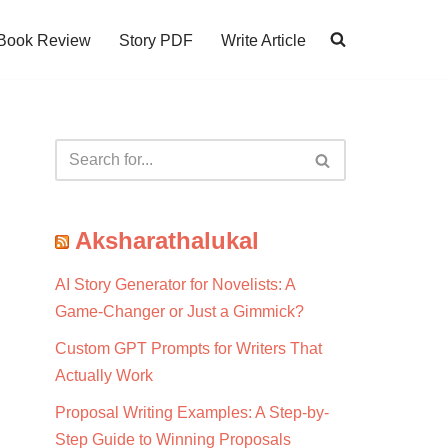
Book Review
Story PDF
Write Article
Aksharathalukal
AI Story Generator for Novelists: A
Game-Changer or Just a Gimmick?
Custom GPT Prompts for Writers That
Actually Work
Proposal Writing Examples: A Step-by-
Step Guide to Winning Proposals