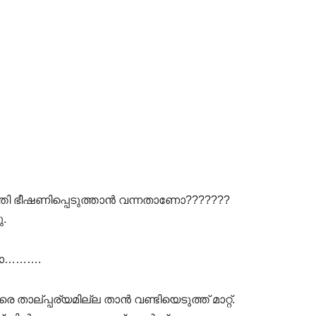
ർത്തി ഭീഷണിപ്പെടുത്താൻ വന്നതാണോ???????
.
്രാ……….
െ താല്പ്പര്യമില്ല താൻ വണ്ടിയെടുത്ത് മാറ്റ്.