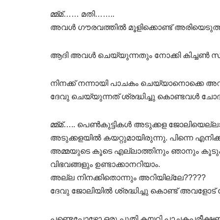
മ്മ്മ്…… മതി……..
അവൾ ഗൗരവത്തിൽ മൂളിക്കൊണ്ട് അരിയെടുത്ത
ആദി അവൾ ചെയ്യുന്നതും നോക്കി കിച്ചൺ സ്
നിനക്ക് നന്നായി പാചകം ചെയ്യാനൊക്കെ അ
ദേവു ചെയ്യുന്നത് ശ്രദ്ധിച്ചു കൊണ്ടവൾ ചോദിച
മ്മ്മ്….. പെൺകുട്ടികൾ അടുക്കള ജോലിയെല്ല
അടുക്കളയിൽ കയറ്റുമായിരുന്നു. പിന്നെ എനി
അമ്മയുടെ കൂടെ എല്ലാത്തിനും ഞാനും കൂടും 
വിഭവങ്ങളും ഉണ്ടാക്കാനറിയാം.
അല്ല നിനക്കിതൊന്നും അറിയില്ലേ?????
ദേവു ജോലിയിൽ ശ്രദ്ധിച്ചു കൊണ്ട് അവളോട് ച
പണ്ടെപ്പോഴോ ഒരു പൂതി കയറി പാചകപരീക്ഷണ