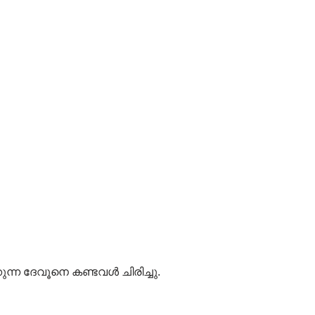
ന്ന ദേവൂനെ കണ്ടവൾ ചിരിച്ചു.