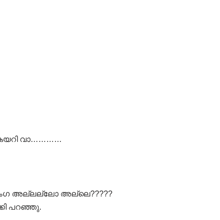
ോ കയറി വാ…………
സംഗ അല്ലല്ലോ അല്ലെ?????
കി പറഞ്ഞു.