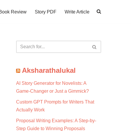
Book Review
Story PDF
Write Article
Aksharathalukal
AI Story Generator for Novelists: A
Game-Changer or Just a Gimmick?
Custom GPT Prompts for Writers That
Actually Work
Proposal Writing Examples: A Step-by-
Step Guide to Winning Proposals