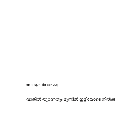
✒️ ആർദ്ര അമ്മു
വാതിൽ തുറന്നതും മുന്നിൽ ഇളിയോടെ നിൽക്കു