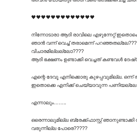
🖤🖤🖤🖤🖤🖤🖤🖤🖤🖤🖤🖤🖤
നിന്നോടാരാ ആദി രാവിലെ എഴുന്നേറ്റ് ഇതൊക്
ഞാൻ വന്ന് വെച്ച് തരാമെന്ന് പറഞ്ഞതല്ലേ?
വിചാരമില്ലല്ലോ????
ആദി ഭക്ഷണം ഉണ്ടാക്കി വെച്ചത് കണ്ടവൾ ദേഷ്യപ്
എന്റെ ദേവൂ എനിക്കൊരു കുഴപ്പവുമില്ല. ഒന്ന
ഇതൊക്കെ എനിക്ക് ചെയ്യാവുന്ന പണിയല്ലേ 
എന്നാലും……..
ഒരെന്നാലുമില്ല ബ്രേക്ക്ഫാസ്റ്റ് ഞാനുണ്ട
വരുന്നില്ല പോരെ?????