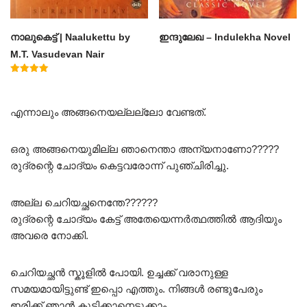
നാലുകെട്ട് | Naalukettu by
ഇന്ദുലേഖ – Indulekha Novel
M.T. Vasudevan Nair
Rated
5.00
out of 5
എന്നാലും അങ്ങനെയല്ലല്ലോ വേണ്ടത്.
ഒരു അങ്ങനെയുമില്ല ഞാനെന്താ അന്യനാണോ?????
രുദ്രന്റെ ചോദ്യം കെട്ടവരോന്ന് പുഞ്ചിരിച്ചു.
അല്ല ചെറിയച്ഛനെന്തേ??????
രുദ്രന്റെ ചോദ്യം കേട്ട് അതേയെന്നർത്ഥത്തിൽ ആദിയും
അവരെ നോക്കി.
ചെറിയച്ഛൻ സ്കൂളിൽ പോയി. ഉച്ചക്ക് വരാനുള്ള
സമയമായിട്ടുണ്ട് ഇപ്പൊ എത്തും. നിങ്ങൾ രണ്ടുപേരും
ഇരിക്ക് ഞാൻ കുടിക്കാനെടുക്കാം.