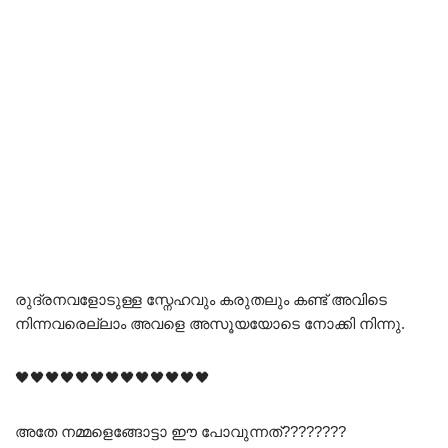
രുദ്രനവളോടുള്ള സ്നേഹവും കരുതലും കണ്ട് അവിടെ
നിന്നവരെല്ലാം അവളെ അസൂയയോടെ നോക്കി നിന്നു.
🖤🖤🖤🖤🖤🖤🖤🖤🖤🖤🖤🖤🖤
അതേ നമ്മളെങ്ങോട്ടാ ഈ പോവുന്നത്????????