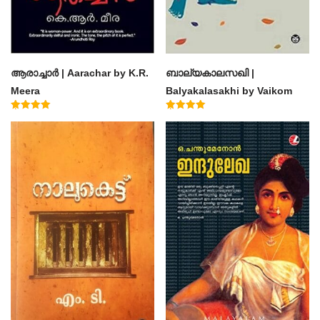
ആരാച്ചാര്‍ | Aarachar by K.R.
ബാല്യകാലസഖി |
Meera
Balyakalasakhi by Vaikom
Muhammad Basheer
Rated
Rated
4.50
4.60
out of 5
out of 5