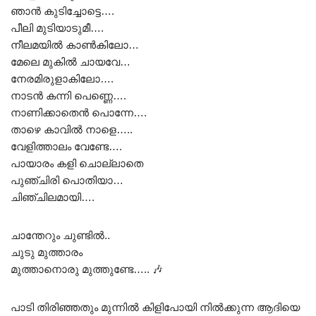
ഞാൻ കുടിച്ചോട്ടെ….
പീലി മുടിയാടുമീ….
നീലമയിൽ കാൺകിലോ…
മേലെ മുകിൽ ചായവേ…
നേരമിരുളാകിലോ….
നാടൻ കന്നി പെണ്ണെ….
നാണിക്കാതെൻ പൊന്നേ….
താഴെ കാവിൽ നാളെ…..
വേളിത്താലം വേണ്ടേ….
പായാരം കളി ചൊല്ലാതെ
പുഞ്ചിരി പൊതിയാ…
ചിഞ്ചിലമായി….
ചാന്തേറും ചുണ്ടിൽ..
ചുടു മുത്താരം
മുത്താനൊരു മുത്തുണ്ടേ….. 🎶
പാടി തിരിഞ്ഞതും മുന്നിൽ കിളിപോയി നിൽക്കുന്ന ആദിയെ