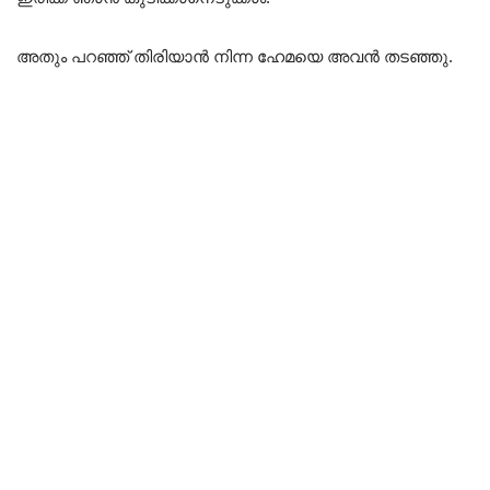
അതും പറഞ്ഞ് തിരിയാൻ നിന്ന ഹേമയെ അവൻ തടഞ്ഞു.