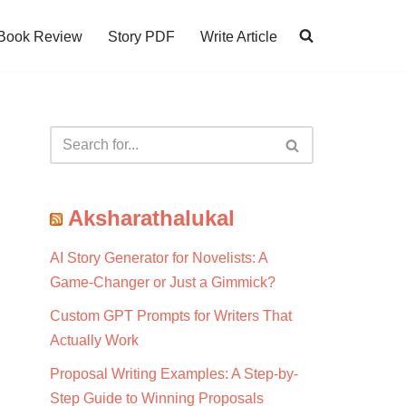
Book Review
Story PDF
Write Article
Aksharathalukal
AI Story Generator for Novelists: A
Game-Changer or Just a Gimmick?
Custom GPT Prompts for Writers That
Actually Work
Proposal Writing Examples: A Step-by-
Step Guide to Winning Proposals