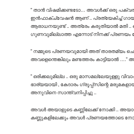
” താൻ വിഷമിക്കണ്ടടോ… അവൾക്ക് ഒരു പക്വത വ
ഇൻഫാക്ച്വേഷൻ ആണ് .. പ്രത്യേകിച്ച് ഗായക
ആരാധനയുണ്ട് .. അത്രേം കരുതിയാൽ മതി .. വ
ഗുണവുമില്ലാത്ത എന്നോട് നിനക്ക് പ്രണയം
” നമ്മുടെ പ്രണയവുമായി അത് താരതമ്യം ചെയ
അവളെന്തെങ്കിലും മണ്ടത്തരം കാട്ടിയാൽ ….
” ഒരിക്കലുമില്ല .. ഒരു മാസമല്ലേയുള്ളു വിവാഹ
ഭാര്യയായി , കേദാരം ഗ്രൂപ്പ്സിന്റെ മരുമക
അനുവിനെ സാന്ത്വനിപ്പിച്ചു ..
അവൾ അയാളുടെ കണ്ണിലേക്ക് നോക്കി .. അയാള
കണ്ണുകളിലേക്കും അവൾ പ്രണയത്തോടെ നോക്കി ..