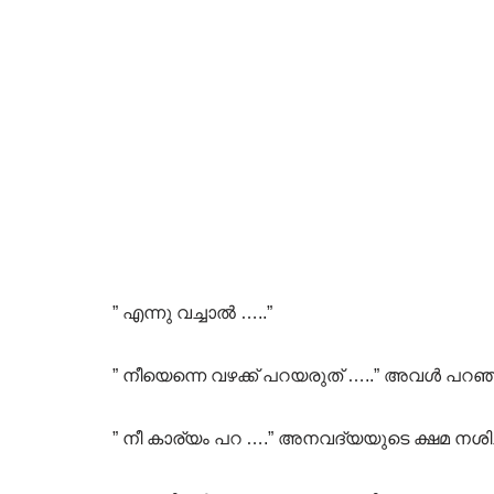
” എന്നു വച്ചാൽ …..”
” നീയെന്നെ വഴക്ക് പറയരുത് …..” അവൾ പറഞ
” നീ കാര്യം പറ ….” അനവദ്യയുടെ ക്ഷമ നശിച്ച