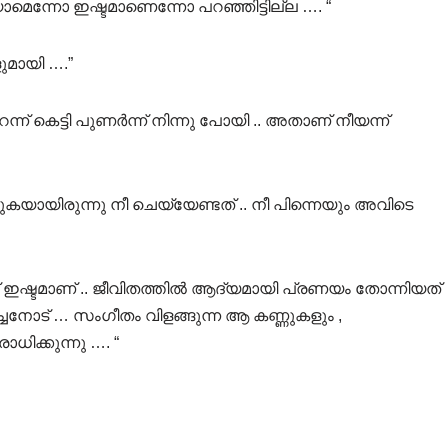
െന്നോ ഇഷ്ടമാണെന്നോ പറഞ്ഞിട്ടില്ല …. “
ുമായി ….”
ന് കെട്ടി പുണർന്ന് നിന്നു പോയി .. അതാണ് നീയന്ന്
ക്കുകയായിരുന്നു നീ ചെയ്യേണ്ടത് .. നീ പിന്നെയും അവിടെ
 ഇഷ്ടമാണ് .. ജീവിതത്തിൽ ആദ്യമായി പ്രണയം തോന്നിയത്
ോട് … സംഗീതം വിളങ്ങുന്ന ആ കണ്ണുകളും ,
ിക്കുന്നു …. “