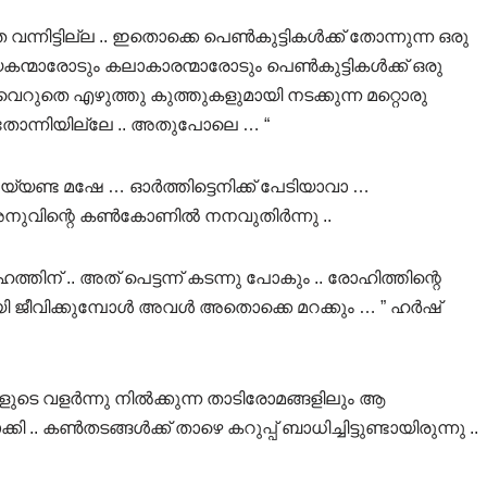
ന്നിട്ടില്ല .. ഇതൊക്കെ പെൺകുട്ടികൾക്ക് തോന്നുന്ന ഒരു
ന്മാരോടും കലാകാരന്മാരോടും പെൺകുട്ടികൾക്ക് ഒരു
െറുതെ എഴുത്തു കുത്തുകളുമായി നടക്കുന്ന മറ്റൊരു
 തോന്നിയില്ലേ .. അതുപോലെ … “
്യണ്ട മഷേ … ഓർത്തിട്ടെനിക്ക് പേടിയാവാ …
” അനുവിന്റെ കൺകോണിൽ നനവുതിർന്നു ..
ത്തിന് .. അത് പെട്ടന്ന് കടന്നു പോകും .. രോഹിത്തിന്റെ
ളായി ജീവിക്കുമ്പോൾ അവൾ അതൊക്കെ മറക്കും … ” ഹർഷ്
ുടെ വളർന്നു നിൽക്കുന്ന താടിരോമങ്ങളിലും ആ
 കൺതടങ്ങൾക്ക് താഴെ കറുപ്പ് ബാധിച്ചിട്ടുണ്ടായിരുന്നു ..