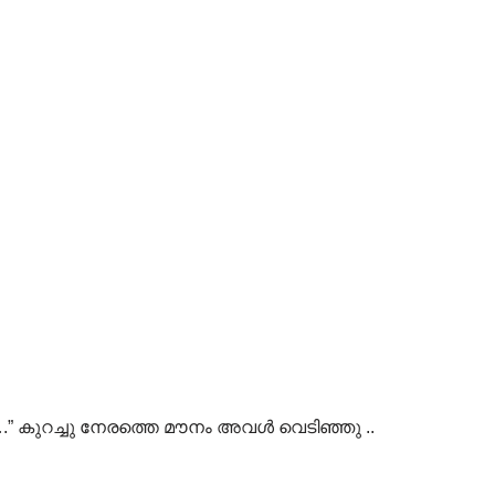
കുറച്ചു നേരത്തെ മൗനം അവൾ വെടിഞ്ഞു ..