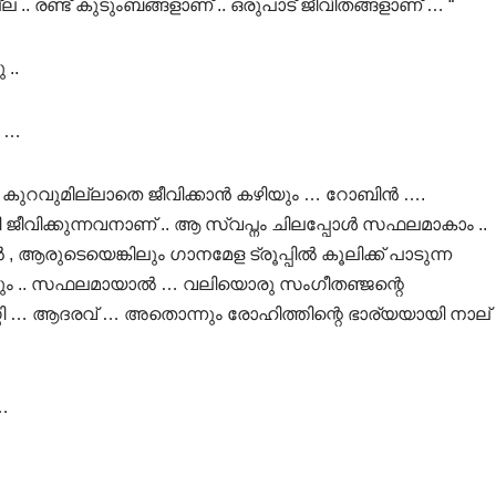
്ല .. രണ്ട് കുടുംബങ്ങളാണ് .. ഒരുപാട് ജീവിതങ്ങളാണ് … “
 ..
 …
ു കുറവുമില്ലാതെ ജീവിക്കാൻ കഴിയും … റോബിൻ ….
ീവിക്കുന്നവനാണ് .. ആ സ്വപ്നം ചിലപ്പോൾ സഫലമാകാം ..
ആരുടെയെങ്കിലും ഗാനമേള ട്രൂപ്പിൽ കൂലിക്ക് പാടുന്ന
ി വരും .. സഫലമായാൽ … വലിയൊരു സംഗീതഞ്ജന്റെ
രശസ്തി … ആദരവ് … അതൊന്നും രോഹിത്തിന്റെ ഭാര്യയായി നാല്
…