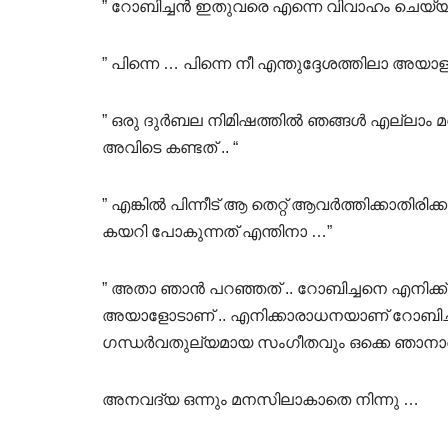
” റോബിച്ചൻ ഇതുവരെ എന്നെ വിവാഹം ചെയ്യാമ
” പിന്നെ … പിന്നെ നീ എന്തുദ്ദേശത്തിലാ അയാള
” ഒരു ദുർബല നിമിഷത്തിൽ ഞങ്ങൾ എല്ലാം മറന്
അവിടെ കണ്ടത് .. “
” എങ്കിൽ പിന്നീട് ആ തെറ്റ് ആവർത്തിക്കാതിരി
കയറി പോകുന്നത് എന്തിനാ …”
” അതാ ഞാൻ പറഞ്ഞത് .. റോബിച്ചനെ എനിക്ക്
അയാളോടാണ് .. എനിക്കാരാധനയാണ് റോബിച്ചന
ഗന്ധർവതുല്യമായ സംഗീതവും ഒക്കെ ഞാനാരാധ
അനവദ്യ ഒന്നും മനസിലാകാതെ നിന്നു …