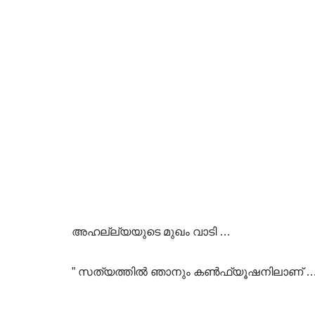
അഹല്ല്യയുടെ മുഖം വാടി …
” സത്യത്തിൽ ഞാനും കൺഫ്യൂഷനിലാണ് ….” 