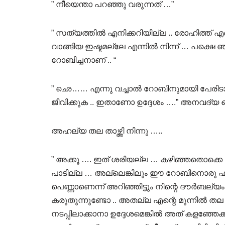
” നീയെന്താ പറഞ്ഞു വരുന്നത് …”
” സത്യത്തിൽ എനിക്കറിയില്ല .. രോഹിത്ത് എന്
വാങ്ങിയ ഇഷ്ടമല്ലേ എന്നിൽ നിന്ന് … പക്ഷെ
റോബിച്ചനാണ് .. “
” ഛെ…… എന്നു വച്ചാൽ റോബിനുമായി പേരിടാ
ജീവിക്കുക .. ഇതാണോ ഉദ്ദേശം ….” അനവദ്യ വെട
അഹല്യ തല താഴ്ത്തി നിന്നു …..
” അക്കൂ …. ഇത് ശരിയല്ല … കഴിഞ്ഞതൊക്ക
പാടില്ല … അല്ലെങ്കിലും ഈ റോബിനൊരു ഫ്രോഡ
പെണ്ണാണെന്ന് അറിഞ്ഞിട്ടും നിന്റെ ദൗർബല്
കരുതുന്നുണ്ടോ .. അതല്ല എന്റെ മുന്നിൽ തല താഴ
നടപ്പിലാക്കാനാ ഉദ്ദേശമെങ്കിൽ അത് കളഞ്ഞേക്ക് 