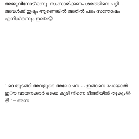
അമ്മുവിനോട് ഒന്നു സംസാരിക്കണം ശരത്തിനെ പറ്റി….
അവൾക്ക് ഇഷ്ടം ആണെങ്കിൽ അതിൽ പരം സന്തോഷം
എനിക് ഒന്നും ഇല്ല😊
” ദെ തുടങ്ങി അവളുടെ അലോചന…. ഇങ്ങനെ പോയാൽ
ഇൗ വായനക്കാർ ഒക്കെ കൂടി നിന്നെ ഭിത്തിയിൽ തൂകും😂
🤣 ” – അന്ന