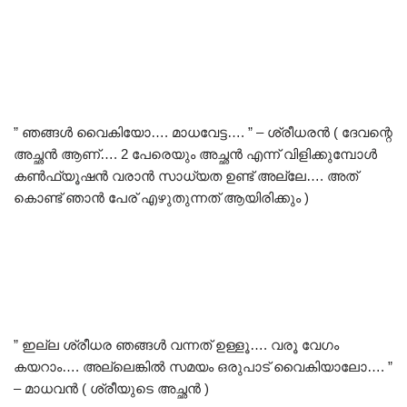
” ഞങ്ങൾ വൈകിയോ…. മാധവേട്ട…. ” – ശ്രീധരൻ ( ദേവന്റെ
അച്ഛൻ ആണ്…. 2 പേരെയും അച്ഛൻ എന്ന് വിളിക്കുമ്പോൾ
കൺഫ്യൂഷൻ വരാൻ സാധ്യത ഉണ്ട് അല്ലേ…. അത്
കൊണ്ട് ഞാൻ പേര് എഴുതുന്നത് ആയിരിക്കും )
” ഇല്ല ശ്രീധര ഞങ്ങൾ വന്നത് ഉള്ളൂ…. വരൂ വേഗം
കയറാം…. അല്ലെങ്കിൽ സമയം ഒരുപാട് വൈകിയാലോ…. ”
– മാധവൻ ( ശ്രീയുടെ അച്ഛൻ )