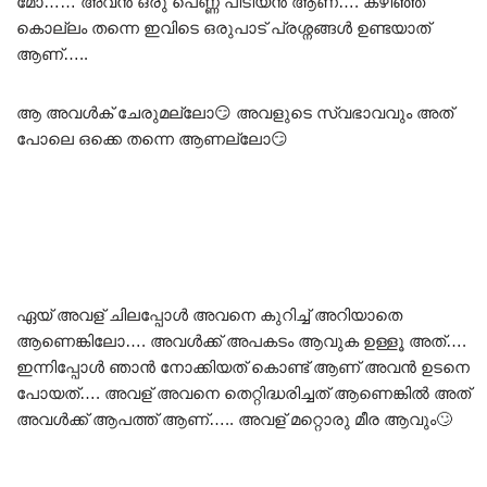
മോ…… അവൻ ഒരു പെണ്ണ് പിടിയൻ ആണ്…. കഴിഞ്ഞ
കൊല്ലം തന്നെ ഇവിടെ ഒരുപാട് പ്രശ്നങ്ങൾ ഉണ്ടയാത്
ആണ്…..
ആ അവൾക് ചേരുമല്ലോ😏 അവളുടെ സ്വഭാവവും അത്
പോലെ ഒക്കെ തന്നെ ആണല്ലോ😏
ഏയ് അവള് ചിലപ്പോൾ അവനെ കുറിച്ച് അറിയാതെ
ആണെങ്കിലോ…. അവൾക്ക് അപകടം ആവുക ഉള്ളൂ അത്….
ഇന്നിപ്പോൾ ഞാൻ നോക്കിയത് കൊണ്ട് ആണ് അവൻ ഉടനെ
പോയത്…. അവള് അവനെ തെറ്റിദ്ധരിച്ചത് ആണെങ്കിൽ അത്
അവൾക്ക് ആപത്ത് ആണ്….. അവള് മറ്റൊരു മീര ആവും🙄