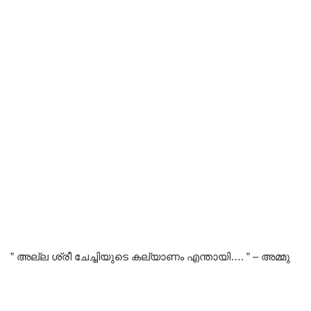
” അല്ല ശ്രീ ചേച്ചിയുടെ കല്യാണം എന്തായി…. ” – അമ്മു