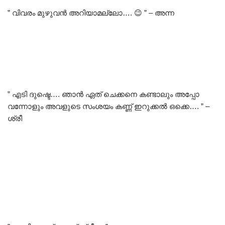
” വിവരം മുഴുവൻ അറിയാമല്ലോ…. 😉 ” – അന്ന
” എടി ദുഷ്ടെ…. ഞാൻ ഏത് ചെക്കനെ കണ്ടാലും അപ്പോ
വന്നോളും അവളുടെ സംശയം കണ്ണ് ഇറുക്കൽ ഒക്കെ…. ” –
ശ്രീ