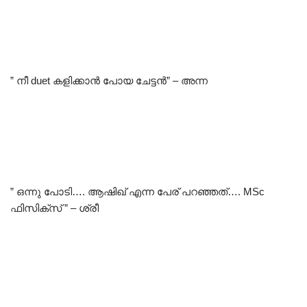
” നീ duet കളിക്കാൻ പോയ ചേട്ടൻ” – അന്ന
” ഒന്നു പോടി…. ആഷിഖ് എന്ന പേര് പറഞ്ഞത്…. MSc
ഫിസിക്സ് ” – ശ്രീ