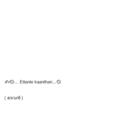
✍️💞… Ettante kaanthari…💞
( ദേവൻ )