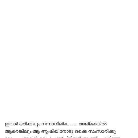
ഇവൾ ഒരിക്കലും നന്നാവില്ല……. അല്ലെങ്കിൽ
ആരെങ്കിലും ആ ആഷിഖ് നോടു ഒക്കെ സംസാരിക്കു