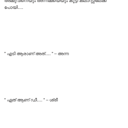
അമ്മുവിനെയും അന്നമ്മയെയും കൂട്ടി ക്ലാസ്സിലേക്ക്
പോയി….
” എടി ആരാണ് അത്…. ” – അന്ന
” ഏത് ആണ് ഡീ…. ” – ശ്രീ