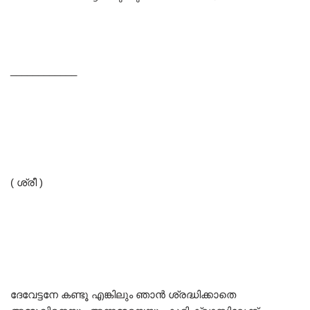
____________
( ശ്രീ )
ദേവേട്ടനേ കണ്ടൂ എങ്കിലും ഞാൻ ശ്രദ്ധിക്കാതെ