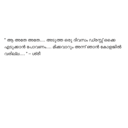
” ആ അതേ അതേ…. അടുത്ത ഒരു ദിവസം ഡ്രസ്സ് ഒക്കെ
എടുക്കാൻ പോവണം…. മിക്കവാറും അന്ന് ഞാൻ കോളജിൽ
വരില്ല…. ” – ശ്രീ