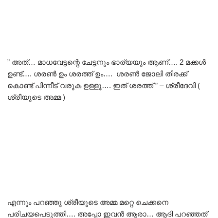
” അത്… മാധവേട്ടന്റെ ചേട്ടനും ഭാര്യയും ആണ്…. 2 മക്കൾ
ഉണ്ട്…. ശരൺ ഉം ശരത്ത് ഉം…. ശരൺ ജോലി തിരക്ക്
കൊണ്ട് പിന്നീട് വരുക ഉള്ളൂ…. ഇത് ശരത്ത് ” – ശ്രീദേവി (
ശ്രീയുടെ അമ്മ )
എന്നും പറഞ്ഞു ശ്രീയുടെ അമ്മ മറ്റെ ചെക്കനെ
പരിചയപെടുത്തി…. അപ്പോ ഇവൻ ആരാ… ആദി പറഞ്ഞത്