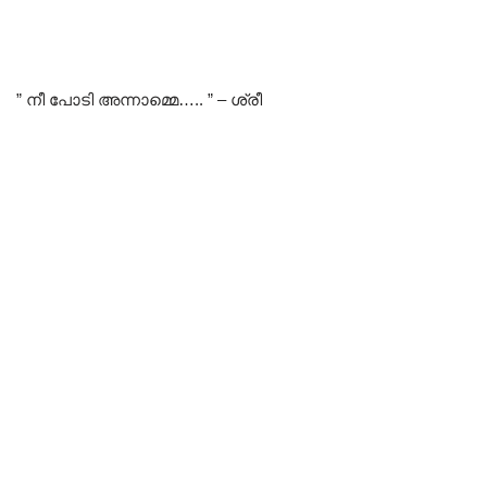
” നീ പോടി അന്നാമ്മെ….. ” – ശ്രീ