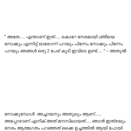
” അതേ…. എന്താണ് ഇത്…. കൊറേ നേരമായി ശ്രീയെ
നോക്കും എന്നിട്ട് ഓരോന്ന് പറയും പിന്നേം നോക്കും പിന്നേം
പറയും ഞങ്ങൾ ഒരു 2 പേര് കൂടി ഇവിടെ ഉണ്ട്…. ” – അതുൽ
നോക്കുമ്പോൾ അച്ചായനും അതുലും ആണ്…..
അപ്പോഴാണ് എനിക് അത് മനസിലായത്…. ഞാൻ ഇത്രയും
നേരം ആത്മഗതം പറഞ്ഞത് ഒക്കെ ഉച്ചത്തിൽ ആയി പോയി