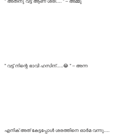
” അതിനു വട്ട് ആണ് ശ്രീ…. ” – അമ്മു
” വട്ട് നിന്റെ ഭാവി ഹസിന്…..😂 ” – അന്ന
എനിക് അത് കേട്ടപ്പോൾ ശരത്തിനെ ഓർമ വന്നു….