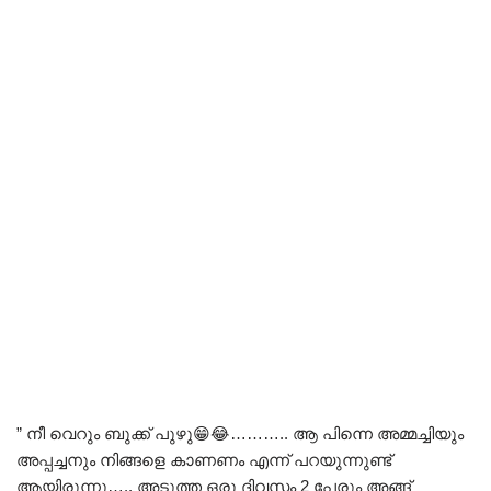
” നീ വെറും ബുക്ക് പുഴു😁😂……….. ആ പിന്നെ അമ്മച്ചിയും
അപ്പച്ചനും നിങ്ങളെ കാണണം എന്ന് പറയുന്നുണ്ട്
ആയിരുന്നു….. അടുത്ത ഒരു ദിവസം 2 പേരും അങ്ങ്