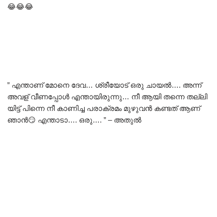
😂😂😂
” എന്താണ് മോനെ ദേവ… ശ്രീയോട് ഒരു ചായൽ…. അന്ന്
അവള് വീണപ്പോൾ എന്തായിരുന്നു… നീ ആയി തന്നെ തല്ലി
യിട്ട്‌ പിന്നെ നീ കാണിച്ച പരാക്രമം മുഴുവൻ കണ്ടത് ആണ്
ഞാൻ😏 എന്താടാ…. ഒരു…. ” – അതുൽ