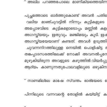
” അല്ല പറഞ്ഞപോലെ മാണിക്യത്തെയിന്ന
പുച്ഛത്തോടെ ഓർത്തുകൊണ്ട് അവൻ പതിയെ പ
വലിയ മാഞ്ചുവട്ടിൽ നിന്നും കുട്ടികളുട
അപ്പോഴവിടെ കുട്ടികളോടൊപ്പം മണ്ണിൽ കളംവ
അഗസ്ത്യയും ഋതുവും മഞ്ജിമയും കൂടി. ഋഷിയ
അഗസ്ത്യയേയാണ് കണ്ടത്. അവൾ ഉടുത്തിരുന്
ചുവന്നനിറത്തിലുള്ള നെയിൽ പൊളിഷിട്ട അവ
തങ്കപ്പാദസരത്തിലേക്ക് നോക്കി അവനൽപ്
മുഴുകിയിരുന്ന അവളുടെ കഴുത്തിൽ വിയർപ്പ
ആദ്യം കാണുന്നതുപോലവളിലൂടെ ഒഴുകിനട
” നാണമില്ലേ മാഷേ സ്വന്തം ഭാര്യേടെ ചോരയ
പിന്നിലൂടെ വന്നവന്റെ തോളിൽ കയ്യിട്ട് ക