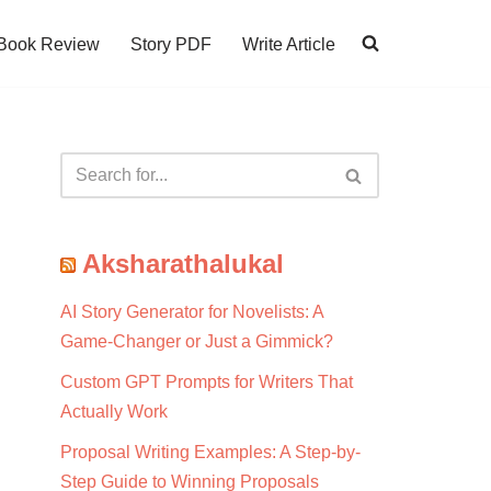
Book Review
Story PDF
Write Article
Aksharathalukal
AI Story Generator for Novelists: A
Game-Changer or Just a Gimmick?
Custom GPT Prompts for Writers That
Actually Work
Proposal Writing Examples: A Step-by-
Step Guide to Winning Proposals