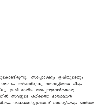
ൊണ്ടിരുന്നു. അപ്പോഴേക്കും ഋഷിയുടെയും
നരമാസം കഴിഞ്ഞിരുന്നു. അഗസ്ത്യക്കാ വീടും
വെങ്കിലും ഋഷി മാത്രം അപ്പോഴുമവൾക്കൊരു
ാരത്തിൽ അവളുടെ ശരീരത്തെ മാത്രമവൻ
ിൽ സ്വയം സമാധാനിച്ചുകൊണ്ട് അഗസ്ത്യയും പതിയെ