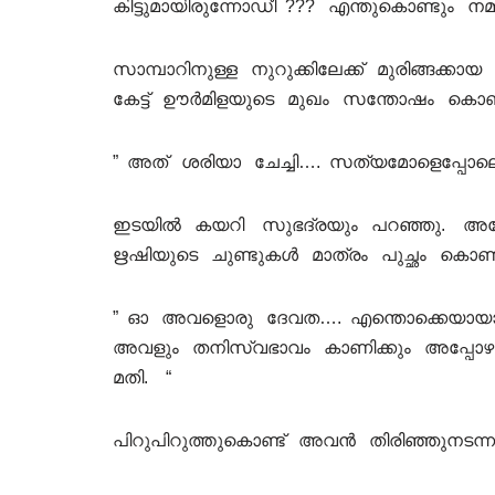
കിട്ടുമായിരുന്നോഡീ ??? എന്തുകൊണ്ടും 
സാമ്പാറിനുള്ള നുറുക്കിലേക്ക് മുരിങ്ങക്കായ
കേട്ട് ഊർമിളയുടെ മുഖം സന്തോഷം കൊണ്ട്
” അത് ശരിയാ ചേച്ചി…. സത്യമോളെപ്പോലൊരു 
ഇടയിൽ കയറി സുഭദ്രയും പറഞ്ഞു. അപ്പോഴ
ഋഷിയുടെ ചുണ്ടുകൾ മാത്രം പുച്ഛം കൊണ്ട
” ഓ അവളൊരു ദേവത…. എന്തൊക്കെയായാല
അവളും തനിസ്വഭാവം കാണിക്കും അപ്പോഴു
മതി. “
പിറുപിറുത്തുകൊണ്ട് അവൻ തിരിഞ്ഞുനടന്ന