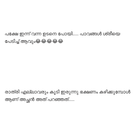
പക്ഷേ ഇന്ന് വന്ന ഉടനെ പോയി…. പാവങ്ങൾ ശ്രീയെ
പേടിച്ച് ആവും😂😂😂😂😂
രാത്രി എല്ലാവരും കൂടി ഇരുന്നു ഭക്ഷണം കഴിക്കുമ്പോൾ
ആണ് അച്ഛൻ അത് പറഞ്ഞത്….