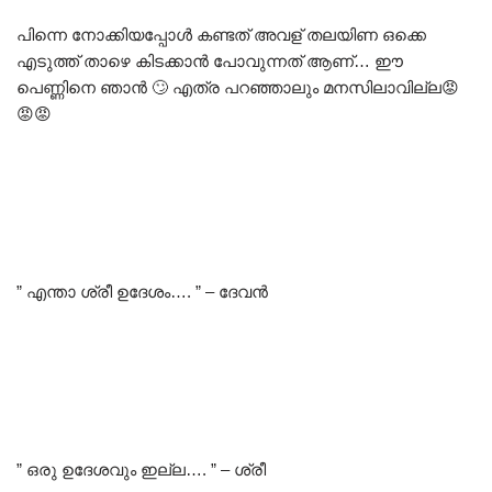
പിന്നെ നോക്കിയപ്പോൾ കണ്ടത് അവള് തലയിണ ഒക്കെ
എടുത്ത് താഴെ കിടക്കാൻ പോവുന്നത് ആണ്… ഈ
പെണ്ണിനെ ഞാൻ 🙄 എത്ര പറഞ്ഞാലും മനസിലാവില്ല😡
😡😡
” എന്താ ശ്രീ ഉദേശം…. ” – ദേവൻ
” ഒരു ഉദേശവും ഇല്ല…. ” – ശ്രീ