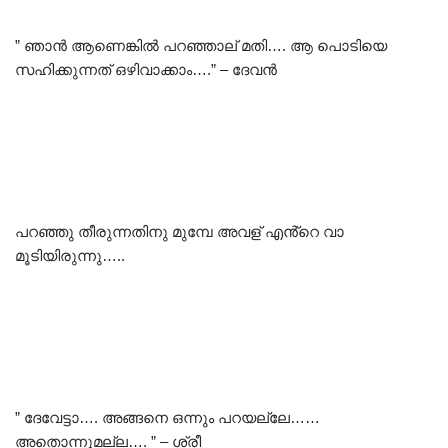
” ഞാൻ ആണെങ്കിൽ പറഞ്ഞാല് മതി…. ആ പൊടിയെ
സഹിക്കുന്നത് ഒഴിവാക്കാം….” – ദേവൻ
പറഞ്ഞു തീരുന്നതിനു മുമ്പേ അവള് എൻ്റെ വാ
മൂടിയിരുന്നു…..
” ദേവേട്ടാ…. അങ്ങനെ ഒന്നും പറയല്ലേ……
അതൊന്നുമല്ല…. ” – ശ്രീ