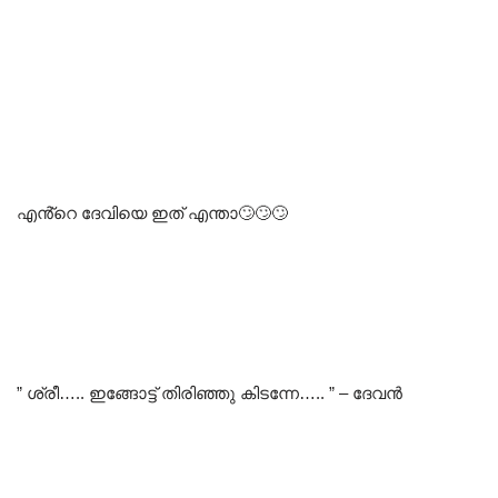
എൻ്റെ ദേവിയെ ഇത് എന്താ🙄🙄🙄
” ശ്രീ….. ഇങ്ങോട്ട് തിരിഞ്ഞു കിടന്നേ….. ” – ദേവൻ