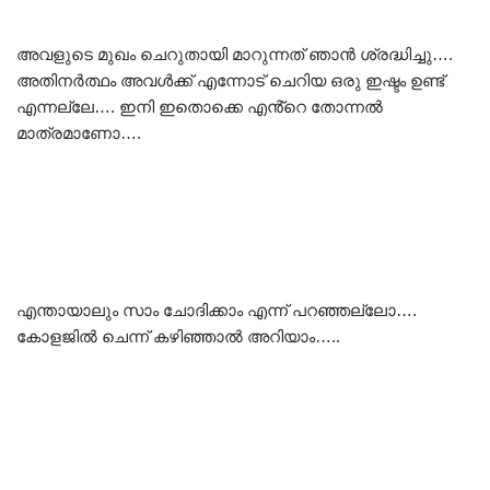
അവളുടെ മുഖം ചെറുതായി മാറുന്നത് ഞാൻ ശ്രദ്ധിച്ചു….
അതിനർത്ഥം അവൾക്ക് എന്നോട് ചെറിയ ഒരു ഇഷ്ടം ഉണ്ട്
എന്നല്ലേ…. ഇനി ഇതൊക്കെ എൻ്റെ തോന്നൽ
മാത്രമാണോ….
എന്തായാലും സാം ചോദിക്കാം എന്ന് പറഞ്ഞല്ലോ….
കോളജിൽ ചെന്ന് കഴിഞ്ഞാൽ അറിയാം…..