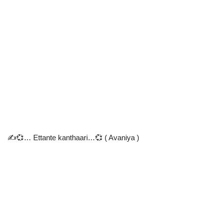
✍️💞… Ettante kanthaari…💞 ( Avaniya )