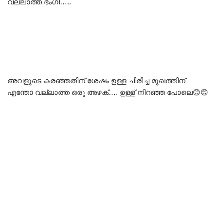
വല്ലാത്ത ഭംഗി…..
അവളുടെ കരഞ്ഞതിന് ശേഷം ഉള്ള ചിരിച്ച മുഖത്തിന്
എന്തോ വല്ലാത്ത ഒരു അഴക്…. ഉള്ള് നിറഞ്ഞ പോലെ😊😊