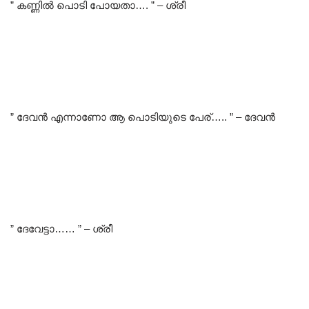
” കണ്ണിൽ പൊടി പോയതാ…. ” – ശ്രീ
” ദേവൻ എന്നാണോ ആ പൊടിയുടെ പേര്….. ” – ദേവൻ
” ദേവേട്ടാ…… ” – ശ്രീ