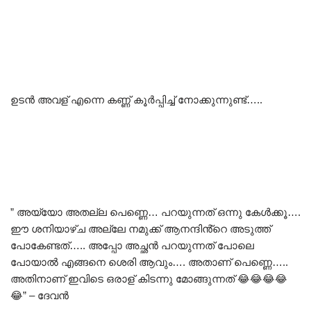
ഉടൻ അവള് എന്നെ കണ്ണ് കൂർപ്പിച്ച് നോക്കുന്നുണ്ട്…..
” അയ്യോ അതല്ല പെണ്ണെ… പറയുന്നത് ഒന്നു കേൾക്കൂ….
ഈ ശനിയാഴ്ച അല്ലേ നമുക്ക് ആനന്ദിൻ്റെ അടുത്ത്
പോകേണ്ടത്….. അപ്പോ അച്ഛൻ പറയുന്നത് പോലെ
പോയാൽ എങ്ങനെ ശെരി ആവും…. അതാണ് പെണ്ണെ…..
അതിനാണ് ഇവിടെ ഒരാള് കിടന്നു മോങ്ങുന്നത് 😂😂😂😂
😂” – ദേവൻ