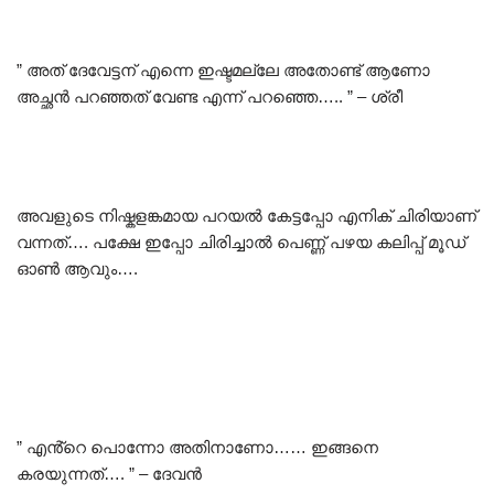
” അത് ദേവേട്ടന് എന്നെ ഇഷ്ടമല്ലേ അതോണ്ട് ആണോ
അച്ഛൻ പറഞ്ഞത് വേണ്ട എന്ന് പറഞ്ഞെ….. ” – ശ്രീ
അവളുടെ നിഷ്കളങ്കമായ പറയൽ കേട്ടപ്പോ എനിക് ചിരിയാണ്
വന്നത്…. പക്ഷേ ഇപ്പോ ചിരിച്ചാൽ പെണ്ണ് പഴയ കലിപ്പ് മൂഡ്
ഓൺ ആവും….
” എൻ്റെ പൊന്നോ അതിനാണോ…… ഇങ്ങനെ
കരയുന്നത്…. ” – ദേവൻ