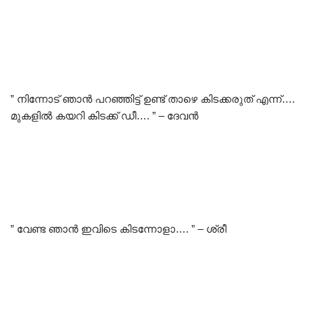
” നിന്നോട് ഞാൻ പറഞ്ഞിട്ട് ഉണ്ട് താഴെ കിടക്കരുത് എന്ന്….
മുകളിൽ കയറി കിടക്ക് ഡീ…. ” – ദേവൻ
” വേണ്ട ഞാൻ ഇവിടെ കിടന്നോളാ…. ” – ശ്രീ