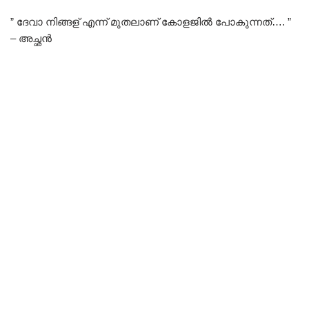
” ദേവാ നിങ്ങള് എന്ന് മുതലാണ് കോളജിൽ പോകുന്നത്…. ”
– അച്ഛൻ