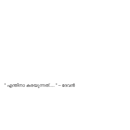
” എന്തിനാ കരയുന്നത്…. ” – ദേവൻ