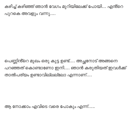
കഴിച്ച് കഴിഞ്ഞ് ഞാൻ വേഗം മുറിയിലേക്ക് പോയി… എൻ്റെ
പുറകെ അവളും വന്നു….
പെണ്ണിൻ്റെ മുഖം ഒരു കുട്ട ഉണ്ട്…. അച്ഛനോട് അങ്ങനെ
പറഞ്ഞത് കൊണ്ടാണോ ഇനി…. ഞാൻ കരുതിയത് ഇവൾക്ക്
താൽപര്യം ഉണ്ടാവില്ലല്ലോ എന്നാണ്….
ആ നോക്കാം എവിടെ വരെ പോകും എന്ന്…..