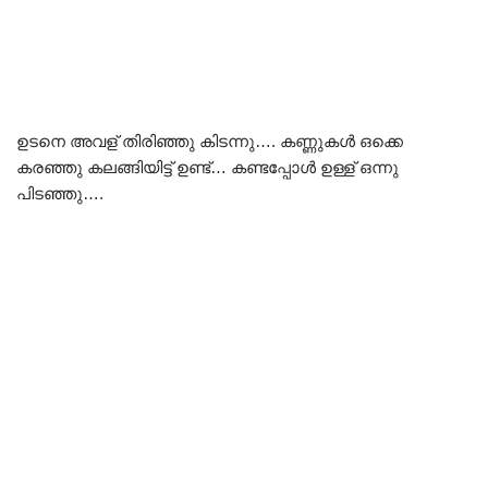
ഉടനെ അവള് തിരിഞ്ഞു കിടന്നു…. കണ്ണുകൾ ഒക്കെ
കരഞ്ഞു കലങ്ങിയിട്ട് ഉണ്ട്… കണ്ടപ്പോൾ ഉള്ള് ഒന്നു
പിടഞ്ഞു….