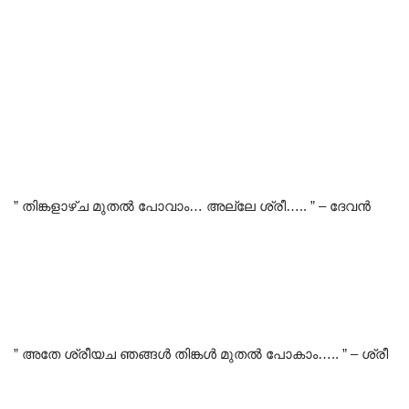
” തിങ്കളാഴ്ച മുതൽ പോവാം… അല്ലേ ശ്രീ….. ” – ദേവൻ
” അതേ ശ്രീയച ഞങ്ങൾ തിങ്കൾ മുതൽ പോകാം….. ” – ശ്രീ