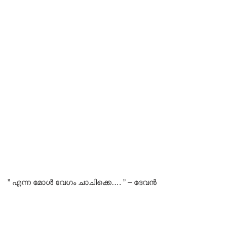
” എന്ന മോൾ വേഗം ചാചിക്കെ…. ” – ദേവൻ