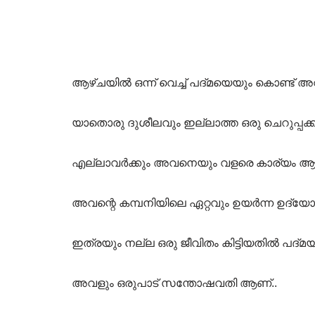
ആഴ്ചയിൽ ഒന്ന് വെച്ച് പദ്മയെയും കൊണ്ട്
യാതൊരു ദുശീലവും ഇല്ലാത്ത ഒരു ചെറുപ്പക
എല്ലാവർക്കും അവനെയും വളരെ കാര്യം ആ
അവന്റെ കമ്പനിയിലെ ഏറ്റവും ഉയർന്ന ഉദ
ഇത്രയും നല്ല ഒരു ജീവിതം കിട്ടിയതിൽ പദ്മയ
അവളും ഒരുപാട് സന്തോഷവതി ആണ്..