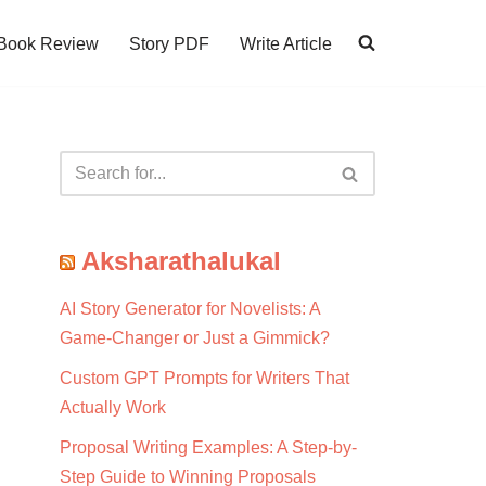
Book Review
Story PDF
Write Article
Aksharathalukal
AI Story Generator for Novelists: A
Game-Changer or Just a Gimmick?
Custom GPT Prompts for Writers That
Actually Work
Proposal Writing Examples: A Step-by-
Step Guide to Winning Proposals