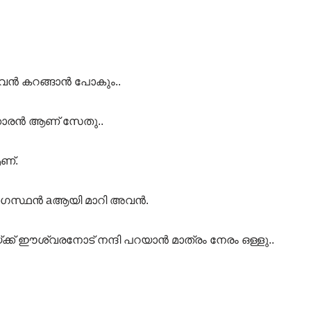
 അവൻ കറങ്ങാൻ പോകും..
്കാരൻ ആണ് സേതു..
ണ്.
്യോഗസ്ഥൻ aആയി മാറി അവൻ.
്ക്ക് ഈശ്വരനോട് നന്ദി പറയാൻ മാത്രം നേരം ഒള്ളു..