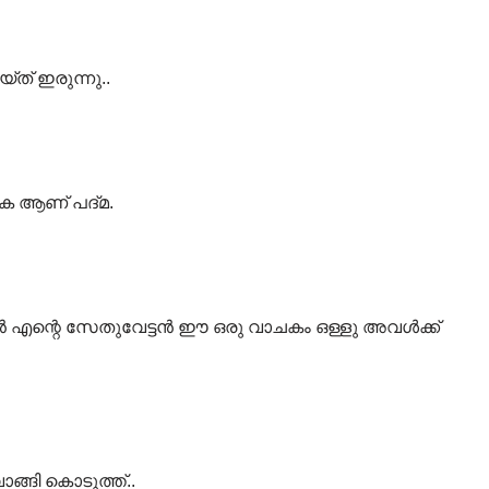
്ത് ഇരുന്നു..
കുക ആണ് പദ്മ.
ൻ എന്റെ സേതുവേട്ടൻ ഈ ഒരു വാചകം ഒള്ളു അവൾക്ക്
്ങി കൊടുത്ത്..