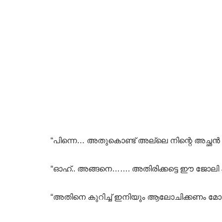
“പിന്നെ… അതുകൊണ്ട് അല്ലെ നിന്റെ അച്ഛൻ എന്
“ഓഹ്.. അങ്ങനെ……. അതിരിക്കട്ടെ ഈ ജോലി കള
“അതിനെ കുറിച്ച് ഇനിയും ആലോചിക്കണം മോള