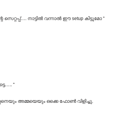
െറ്റപ്പ്…. നാട്ടിൽ വന്നാൽ ഈ setup കിട്ടുമോ “
ടെ….. “
്ഛനെയും അമ്മയെയും ഒക്കെ ഫോൺ വിളിച്ചു.