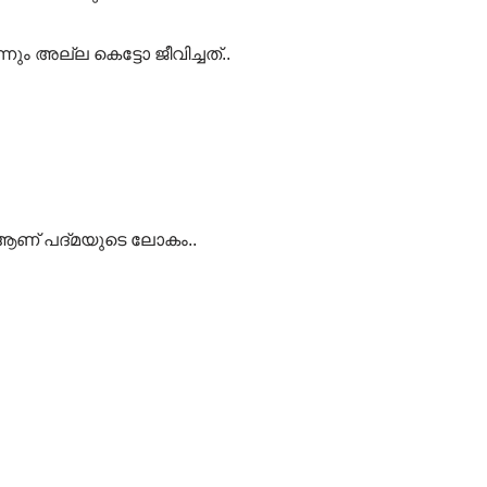
 അല്ല കെട്ടോ ജീവിച്ചത്..
െ ആണ് പദ്മയുടെ ലോകം..