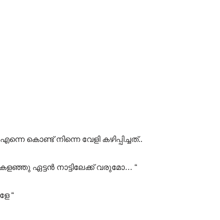
നെ കൊണ്ട് നിന്നെ വേളി കഴിപ്പിച്ചത്..
ഞ്ഞു ഏട്ടൻ നാട്ടിലേക്ക് വരുമോ… “
േ “