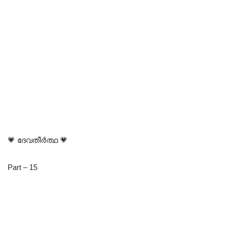
💗 ദേവതീർത്ഥ 💗
Part – 15