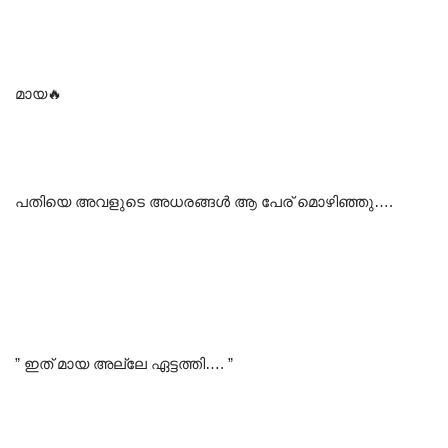
മായ🔥
പതിയെ അവളുടെ അധരങ്ങൾ ആ പേര് മൊഴിഞ്ഞു….
” ഇത് മായ അല്ലേ ഏട്ടത്തി…. ”