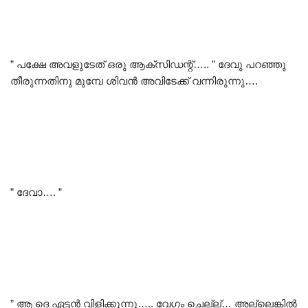
” പക്ഷേ അവളുടേത് ഒരു ആക്സിഡന്റ്….. ” ദേവു പറഞ്ഞു
തീരുന്നതിനു മുമ്പേ ശിവൻ അവിടേക്ക് വന്നിരുന്നു….
” ദേവാ…. ”
” ആ ദെ ഏട്ടൻ വിളിക്കുന്നു….. വേഗം ചെല്ല്… അല്ലെങ്കിൽ