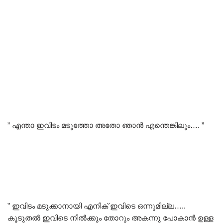
” എന്താ ഇവിടം മടുത്തോ അതോ ഞാൻ എന്തെങ്കിലും…. ”
” ഇവിടം മടുക്കാനായി എനിക് ഇവിടെ ഒന്നുമില്ല…..
കൂടുതൽ ഇവിടെ നിൽക്കും തോറും അകന്നു പോകാൻ ഉള്ള