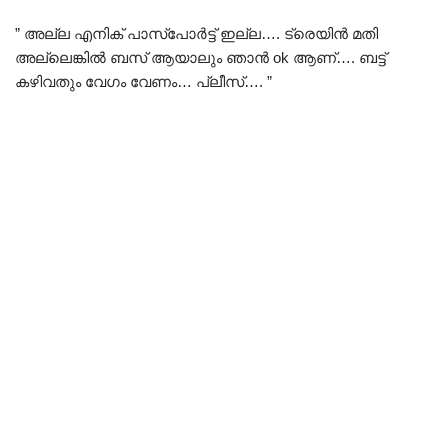
” അല്ല എനിക് പാസ്പോർട്ട് ഇല്ല…. ട്രെയിൻ മതി
അല്ലെങ്കിൽ ബസ് ആയാലും ഞാൻ ok ആണ്…. ബട്ട്
കഴിവതും വേഗം വേണം… പ്ലീസ്…. ”