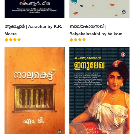
ആരാച്ചാര്‍ | Aarachar by K.R.
ബാല്യകാലസഖി |
Meera
Balyakalasakhi by Vaikom
Muhammad Basheer
Rated
Rated
4.50
4.60
out of 5
out of 5