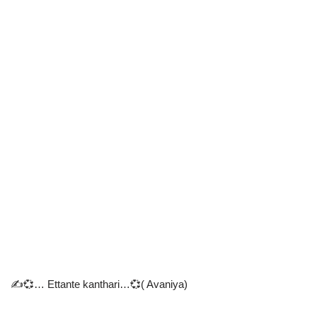
✍️💞… Ettante kanthari…💞( Avaniya)