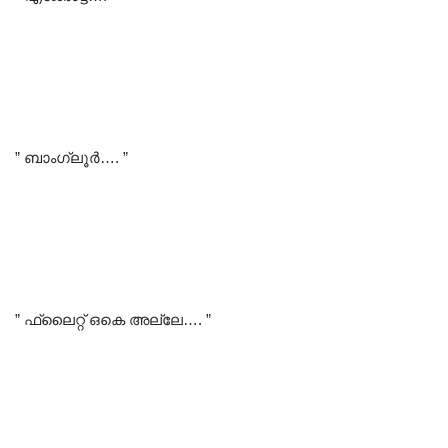
” ബാംഗ്ലൂർ…. ”
” ഫ്ലൈറ്റ് ഒകെ അല്ലേ…. ”