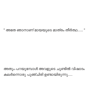
” അതേ ഞാനാണ് മായയുടെ മാത്രം തീർത്ഥ….. ”
അതും പറയുമ്പോൾ അവളുടെ ചുണ്ടിൽ വിഷാദം
കലർന്നൊരു പുഞ്ചിരി ഉണ്ടായിരുന്നു….