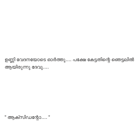
ഉണ്ണി വേദനയോടെ ഓർത്തു…. പക്ഷേ കേട്ടതിന്റെ ഞെട്ടലിൽ
ആയിരുന്നു ദേവു….
” ആക്സിഡന്റോ…. ”