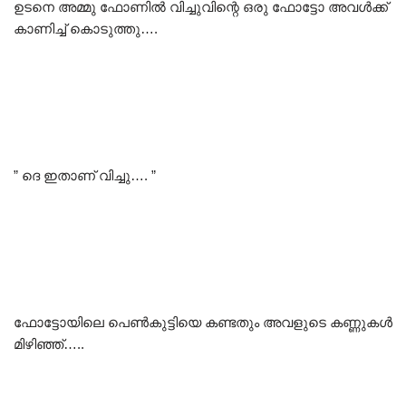
ഉടനെ അമ്മു ഫോണിൽ വിച്ചുവിന്റെ ഒരു ഫോട്ടോ അവൾക്ക്
കാണിച്ച് കൊടുത്തു….
” ദെ ഇതാണ് വിച്ചു…. ”
ഫോട്ടോയിലെ പെൺകുട്ടിയെ കണ്ടതും അവളുടെ കണ്ണുകൾ
മിഴിഞ്ഞ്‌…..