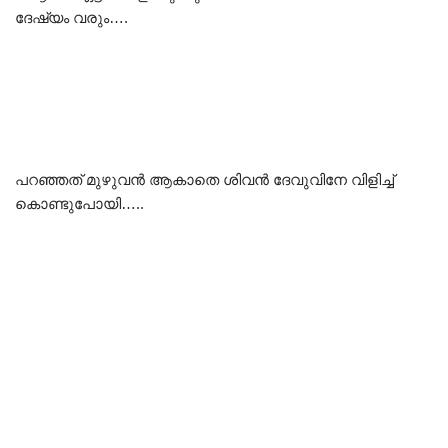
ദേഷ്യം വരും….
പറഞ്ഞത് മുഴുവൻ ആകാതെ ശിവൻ ദേവുവിനേ വിളിച്ച്
കൊണ്ടുപോയി…..