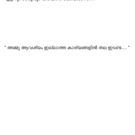
” അമ്മു ആവശ്യം ഇല്ലാത്ത കാര്യങ്ങളിൽ തല ഇടണ്ട…. ”