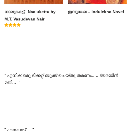
നാലുകെട്ട് | Naalukettu by
ഇന്ദുലേഖ – Indulekha Novel
M.T. Vasudevan Nair
Rated
5.00
out of 5
” എനിക് ഒരു ടിക്കറ്റ് ബുക്ക് ചെയ്തു തരണം….. ട്രെയിൻ
മതി…. ”
” എങ്ങോട്ട്…. ”