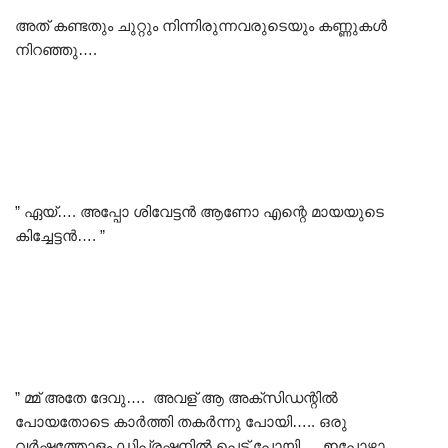
അത് കണ്ടതും ചുറ്റും നിന്നിരുന്നവരുടെയും കണ്ണുകൾ
നിറഞ്ഞു….
” ഏയ്…. അപ്പോ ശിവേട്ടൻ ആണോ എന്റെ മായയുടെ
കിച്ചേട്ടൻ…. ”
” മ്മ് അതേ ദേവു…. അവള് ആ അക്‌സിഡന്റിൽ
പോയതോടെ കാർത്തി തകർന്നു പോയി….. ഒരു
വർഷത്തോളം ഡിപ്രഷനിൽ പെട്ട് പോയി…. ഇപ്പോഴാ