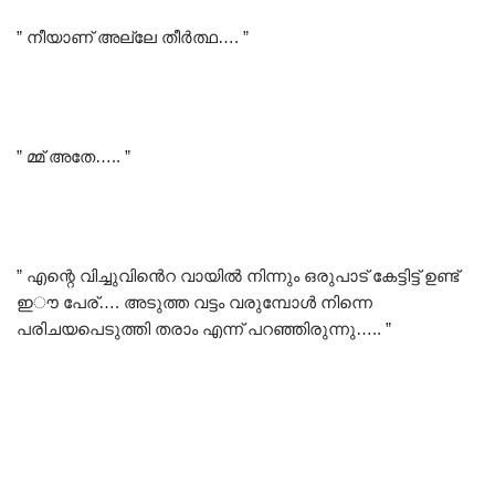
” നീയാണ് അല്ലേ തീർത്ഥ…. ”
” മ്മ് അതേ….. ”
” എന്റെ വിച്ചുവിൻെറ വായിൽ നിന്നും ഒരുപാട് കേട്ടിട്ട് ഉണ്ട്
ഇൗ പേര്…. അടുത്ത വട്ടം വരുമ്പോൾ നിന്നെ
പരിചയപെടുത്തി തരാം എന്ന് പറഞ്ഞിരുന്നു….. ”