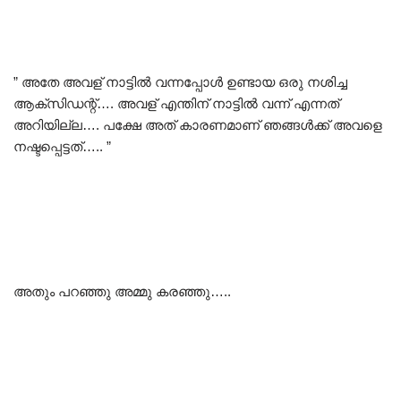
” അതേ അവള് നാട്ടിൽ വന്നപ്പോൾ ഉണ്ടായ ഒരു നശിച്ച
ആക്സിഡന്റ്…. അവള് എന്തിന് നാട്ടിൽ വന്ന് എന്നത്
അറിയില്ല…. പക്ഷേ അത് കാരണമാണ് ഞങ്ങൾക്ക് അവളെ
നഷ്ടപ്പെട്ടത്….. ”
അതും പറഞ്ഞു അമ്മു കരഞ്ഞു…..