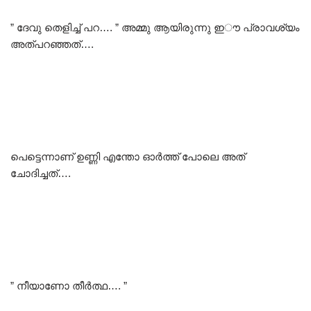
” ദേവു തെളിച്ച് പറ…. ” അമ്മു ആയിരുന്നു ഇൗ പ്രാവശ്യം
അത്പറഞ്ഞത്….
പെട്ടെന്നാണ് ഉണ്ണി എന്തോ ഓർത്ത് പോലെ അത്
ചോദിച്ചത്….
” നീയാണോ തീർത്ഥ…. ”