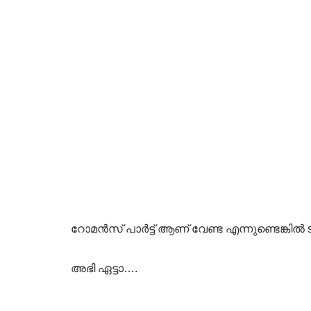
റോമൻസ് പാർട്ട് ആണ് വേണ്ട എന്നുണ്ടെങ്കിൽ
അഭി ഏട്ടാ….