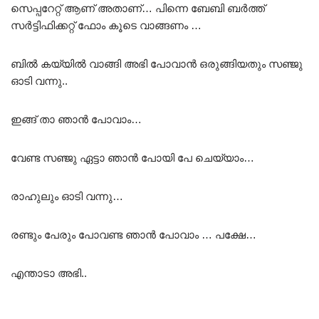
സെപ്പറേറ്റ് ആണ് അതാണ്… പിന്നെ ബേബി ബർത്ത്
സർട്ടിഫിക്കറ്റ് ഫോം കൂടെ വാങ്ങണം …
ബിൽ കയ്യിൽ വാങ്ങി അഭി പോവാൻ ഒരുങ്ങിയതും സഞ്ജു
ഓടി വന്നു..
ഇങ്ങ് താ ഞാൻ പോവാം…
വേണ്ട സഞ്ജു ഏട്ടാ ഞാൻ പോയി പേ ചെയ്യാം…
രാഹുലും ഓടി വന്നു…
രണ്ടും പേരും പോവണ്ട ഞാൻ പോവാം … പക്ഷേ…
എന്താടാ അഭി..