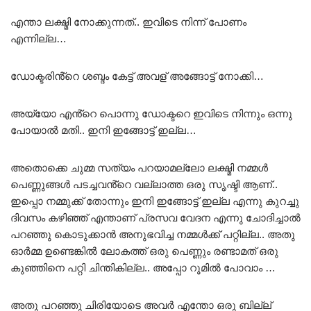
എന്താ ലക്ഷ്മി നോക്കുന്നത്.. ഇവിടെ നിന്ന് പോണം
എന്നില്ല…
ഡോക്ടരിൻ്റെ ശബ്ദം കേട്ട് അവള് അങ്ങോട്ട് നോക്കി…
അയ്യോ എൻ്റെ പൊന്നു ഡോക്ടറെ ഇവിടെ നിന്നും ഒന്നു
പോയാൽ മതി.. ഇനി ഇങ്ങോട്ട് ഇല്ല…
അതൊക്കെ ചുമ്മ സത്യം പറയാമല്ലോ ലക്ഷ്മി നമ്മൾ
പെണ്ണുങ്ങൾ പടച്ചവൻ്റെ വല്ലാത്ത ഒരു സൃഷ്ടി ആണ്..
ഇപ്പൊ നമ്മുക്ക് തോന്നും ഇനി ഇങ്ങോട്ട് ഇല്ല എന്നു കുറച്ചു
ദിവസം കഴിഞ്ഞ് എന്താണ് പ്രസവ വേദന എന്നു ചോദിച്ചാൽ
പറഞ്ഞു കൊടുക്കാൻ അനുഭവിച്ച നമ്മൾക്ക് പറ്റില്ല.. അതു
ഓർമ്മ ഉണ്ടെങ്കിൽ ലോകത്ത് ഒരു പെണ്ണും രണ്ടാമത് ഒരു
കുഞ്ഞിനെ പറ്റി ചിന്തികില്ല.. അപ്പോ റൂമിൽ പോവാം …
അതു പറഞ്ഞു ചിരിയോടെ അവർ എന്തോ ഒരു ബില്ല്