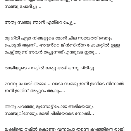
സഞ്ജു ചോദിച്ചു…
അതു സഞ്ജു ഞാൻ എൻ്റെ പേഴ്സ്…
ദ്ദേ ഗിരി ഏട്ടാ നിങ്ങളുടെ മോൻ ചില സമയത്ത് വെറും
പൊട്ടൻ ആണ് .. അവൻ്റെ ജീൻസിൻ്റേ പോക്കറ്റിൽ ഉള്ള
പേഴ്സ് ആണ് അവൻ തപ്പുന്നത് എന്തുവട ഇതു….
രാജിയുടെ പറച്ചിൽ കേട്ടു അഭി ഒന്നു ചിരിച്ചു…
മറന്നു പോയി അമ്മാ… വാടാ സഞ്ജു ഇനി ഇവിടെ നിന്നാൽ
ഇനി ഇതിന് അപ്പുറം ആവും…
അതു പറഞ്ഞു മുന്നോട്ട് പോയ അഭിയെയും
സഞ്ജുവിനേയും രാജി ചിരിയോടെ നോക്കി…
ലക്ഷ്മിയെ റൂമിൽ കൊണ്ടു വന്നപ്പോ തന്നെ കുഞ്ഞിനെ രാജി