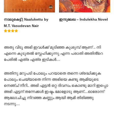
നാലുകെട്ട് | Naalukettu by
ഇന്ദുലേഖ – Indulekha Novel
M.T. Vasudevan Nair
Rated
5.00
out of 5
അതു വിടൂ അഭി ഇവൾക്ക് മുടിഞ്ഞ കുശുമ്പ് ആണ് .. നി
എന്നെ കുടുതൽ സ്നേഹിക്കുന്നു എന്ന പരാതി അതിൻ്റെ
പേരിൽ എത്ര എത്ര ഇടികൾ…
അതിനു മറുപടി പോലും പറയാതെ തന്നെ ശ്രദ്ധിക്കുക
പോലും ചെയ്യാതെ നിന്ന അഭിയെ കണ്ടൂ ആമിയുടെ
നെഞ്ച് നീറി.. അഭി ഏട്ടൻ ഒറ്റ ദിവസം കൊണ്ടു മാറി ഇപ്പൊ
അഭി ഏട്ടന് തന്നേക്കൾ ഇഷ്ടം മോളോടു ആണ്…ഓരോന്ന്
ആലോചിച്ചു നിറഞ്ഞ കണ്ണും ആയി ആമി തിരിഞ്ഞു
നടന്നു…