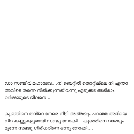
ഡാ സഞ്ജീവ് മഹാദേവ….നി ബെറ്റിൽ തൊറ്റില്ലെ നി എന്താ
അവിടെ തന്നെ നിൽക്കുന്നത് വന്നു എടുക്കട അഭിരാം
വർമ്മയുടെ ജീവനെ…
കുഞ്ഞിനെ തൻ്റെ നേരെ നീട്ടി അത്രയും പറഞ്ഞ അഭിയെ
നിറ കണ്ണുകളുമായി സഞ്ജു നോക്കി… കുഞ്ഞിനെ വാങ്ങും
മുന്നേ സഞ്ജു ഗിരീധരിനെ ഒന്നു നോക്കി….