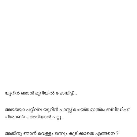
യൂറിൻ ഞാൻ മുറിയിൽ പോയിട്ട്…
അയ്യോ പറ്റില്ല യൂറിൻ പാസ്സ് ചെയ്ത മാത്രം ബ്ലീഡിംഗ്
പ്രോബ്ലം അറിയാൻ പറ്റൂ..
അതിനു ഞാൻ വെള്ളം ഒന്നും കുടിക്കാതെ എങ്ങനെ ?