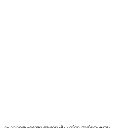
പോവാതെ എന്തോ ആലോചിച്ചു നിന്ന അഭിയെ കണ്ടൂ