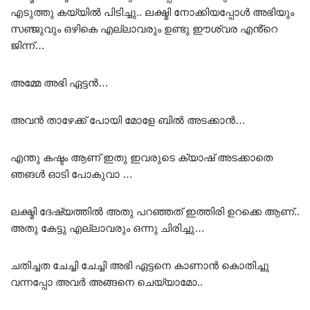
എടുത്തു കയ്യിൽ പിടിച്ചു.. ലക്ഷ്മി നോക്കിയപ്പോൾ അഭിയും
സഞ്ജുവും ഒഴികെ എല്ലാവരും ഉണ്ടു ഈശ്വര എൻ്റെ
ജിന്ന്…
അമ്മേ അഭി ഏട്ടൻ…
അവൻ താഴേക്ക് പോയി മോളേ ബിൽ അടക്കാൻ…
എന്തു കഷ്ടം ആണ് ഇതു ഇവരുടെ ക്യാഷ് അടക്കാതെ
ഞങൾ ഓടി പോകുവാ …
ലക്ഷ്മി ദേഷ്യത്തിൽ അതു പറഞ്ഞത് ഇത്തിരി ഉറക്കെ ആണ്..
അതു കേട്ടു എല്ലാവരും ഒന്നു ചിരിച്ചു…
ചതിച്ചത ചേച്ചി ചേച്ചി അഭി ഏട്ടനെ കാണാൻ കൊതിച്ചു
വന്നപ്പോ അവർ അങ്ങനെ ചെയ്യാമോ..