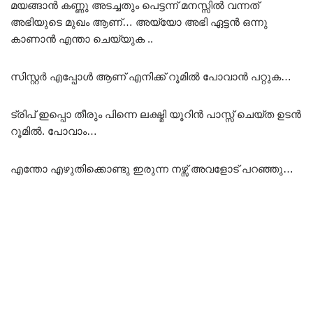
മയങ്ങാൻ കണ്ണു അടച്ചതും പെട്ടന്ന് മനസ്സിൽ വന്നത്
അഭിയുടെ മുഖം ആണ്… അയ്യോ അഭി ഏട്ടൻ ഒന്നു
കാണാൻ എന്താ ചെയ്യുക ..
സിസ്റ്റർ എപ്പോൾ ആണ് എനിക്ക് റൂമിൽ പോവാൻ പറ്റുക…
ട്രിപ് ഇപ്പൊ തീരും പിന്നെ ലക്ഷ്മി യൂറിൻ പാസ്സ് ചെയ്ത ഉടൻ
റൂമിൽ. പോവാം…
എന്തോ എഴുതിക്കൊണ്ടു ഇരുന്ന നഴ്സ് അവളോട് പറഞ്ഞു…