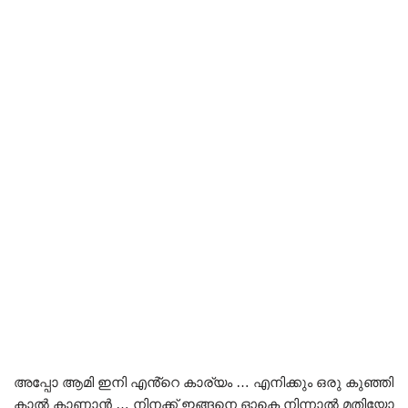
അപ്പോ ആമി ഇനി എൻ്റെ കാര്യം … എനിക്കും ഒരു കുഞ്ഞി
കാൽ കാണാൻ … നിനക്ക് ഇങ്ങനെ ഓകെ നിന്നാൽ മതിയോ