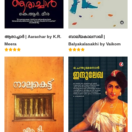
ആരാച്ചാര്‍ | Aarachar by K.R.
ബാല്യകാലസഖി |
Meera
Balyakalasakhi by Vaikom
Muhammad Basheer
Rated
Rated
4.50
4.60
out of 5
out of 5