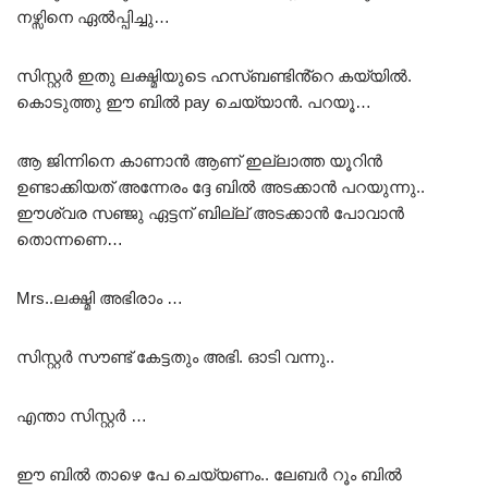
നഴ്സിനെ ഏൽപ്പിച്ചു…
സിസ്റ്റർ ഇതു ലക്ഷ്മിയുടെ ഹസ്ബണ്ടിൻ്റെ കയ്യിൽ.
കൊടുത്തു ഈ ബിൽ pay ചെയ്യാൻ. പറയൂ…
ആ ജിന്നിനെ കാണാൻ ആണ് ഇല്ലാത്ത യൂറിൻ
ഉണ്ടാക്കിയത് അന്നേരം ദ്ദേ ബിൽ അടക്കാൻ പറയുന്നു..
ഈശ്വര സഞ്ജു ഏട്ടന് ബില്ല് അടക്കാൻ പോവാൻ
തൊന്നണെ…
Mrs..ലക്ഷ്മി അഭിരാം …
സിസ്റ്റർ സൗണ്ട് കേട്ടതും അഭി. ഓടി വന്നു..
എന്താ സിസ്റ്റർ …
ഈ ബിൽ താഴെ പേ ചെയ്യണം.. ലേബർ റൂം ബിൽ