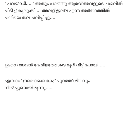
” പറയ് ഡീ…. ” അതും പറഞ്ഞു ആരവ് അവളുടെ ചുമലിൽ
പിടിച്ച് കുലുക്കി…. അവള് ഇല്ല എന്ന അർത്ഥത്തിൽ
പതിയെ തല ചലിപ്പിച്ചു….
ഉടനെ അവൻ ദേഷ്യത്തോടെ മുറി വിട്ട് പോയി…..
എന്നാല് ഇതൊക്കെ കേട്ട് പുറത്ത് ശിവനും
നിൽപ്പുണ്ടായിരുന്നു…..