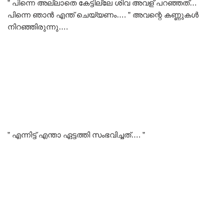
” പിന്നെ അല്ലാതെ കേട്ടില്ലേ ശിവ അവള് പറഞ്ഞത്…
പിന്നെ ഞാൻ എന്ത് ചെയ്യണം…. ” അവന്റെ കണ്ണുകൾ
നിറഞ്ഞിരുന്നു….
” എന്നിട്ട് എന്താ ഏട്ടത്തി സംഭവിച്ചത്…. ”