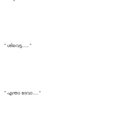
” ശിവെട്ട….. ”
” എന്താ ദേവാ…. ”