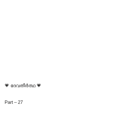
💗 ദേവതീർത്ഥ 💗
Part – 27