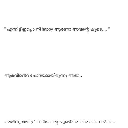
” എന്നിട്ട് ഇപ്പോ നീ happy ആണോ അവന്റെ കൂടെ…. ”
ആരവിൻെറ ചോദ്യമായിരുന്നു അത്…
അതിനു അവള് വാടിയ ഒരു പുഞ്ചിരി തിരികെ നൽകി….