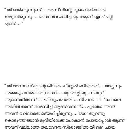
” മ്മ് ഓർക്കുന്നുണ്ട്…. അന്ന് നിന്റെ മുഖം വല്ലാതെ
ഇരുന്നിരുന്നു…. ഞങ്ങൾ ചോദിച്ചതും ആണ് എന്ത് പറ്റി
എന്ന്…. ”
” മ്മ് അന്നാണ് എന്റെ ജീവിതം കീഴ്മേൽ മറിഞ്ഞത്…. അച്ഛനും
അമ്മയും നേരത്തെ ഉറങ്ങി…. മുത്തശ്ശിയും നിങ്ങള്
ആണെങ്കിൽ ഡ്രൈവിനും പോയി…. നീ പറഞ്ഞത് പോലെ
അഖിൽ അന്ന് താമസിച്ച് ആണ് വന്നത്…. എന്തോ അന്ന്
അവൻ വല്ലാതെ മദ്യപിച്ചിരുന്നു…. Door തുറന്നു
കൊടുത്ത് ഞാൻ മുറിയിലേക്ക് പോകാൻ പോയപ്പോൾ ആണ്
അവന് വല്ലാത്ത തലവേദന സ്ട്രോങ്ങ് ആയി ഒരു ചായ