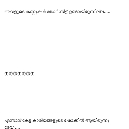
അവളുടെ കണ്ണുകൾ തോർന്നിട്ട്‌ ഉണ്ടായിരുന്നില്ല…..
🦋🦋🦋🦋🦋🦋🦋
എന്നാല് കേട്ട കാര്യങ്ങളുടെ ഷോക്കിൽ ആയിരുന്നു
ദേവു….