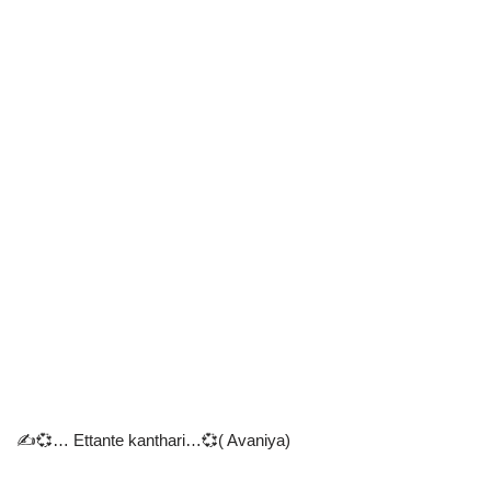
✍️💞… Ettante kanthari…💞( Avaniya)