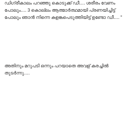
ഡിഗ്രീകാലം പറഞ്ഞു കൊടുക്ക് ഡീ…. ശരീരം വേണം
പോലും…. 3 കൊല്ലം ആത്മാർത്ഥമായി പ്രണയിച്ചിട്ട്‌
പോലും ഞാൻ നിന്നെ കളങ്കപെടുത്തിയിട്ട്‌ ഉണ്ടോ ഡീ…. ”
അതിനും മറുപടി ഒന്നും പറയാതെ അവള് കരച്ചിൽ
തുടർന്നു….