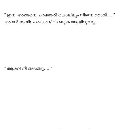
” ഇനി അങ്ങനെ പറഞാൽ കൊല്ലും നിന്നെ ഞാൻ…. ”
അവൻ ദേഷ്യം കൊണ്ട് വിറകുക ആയിരുന്നു…..
” ആരവ് നീ അടങ്ങൂ…. ”