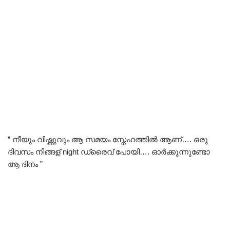
” നീയും വിഷ്ണുവും ആ സമയം സ്നേഹത്തിൽ ആണ്…. ഒരു
ദിവസം നിങ്ങള് night ഡ്രൈവ് പോയി…. ഓർക്കുന്നുണ്ടോ
ആ ദിനം ”