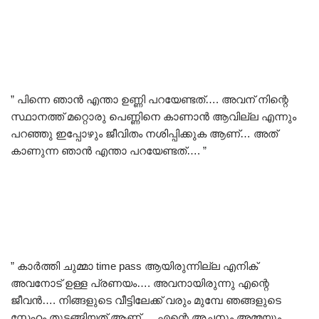
” പിന്നെ ഞാൻ എന്താ ഉണ്ണി പറയേണ്ടത്…. അവന് നിന്റെ
സ്ഥാനത്ത് മറ്റൊരു പെണ്ണിനെ കാണാൻ ആവില്ല എന്നും
പറഞ്ഞു ഇപ്പോഴും ജീവിതം നശിപ്പിക്കുക ആണ്… അത്
കാണുന്ന ഞാൻ എന്താ പറയേണ്ടത്…. ”
” കാർത്തി ചുമ്മാ time pass ആയിരുന്നില്ല എനിക്
അവനോട് ഉള്ള പ്രണയം…. അവനായിരുന്നു എന്റെ
ജീവൻ…. നിങ്ങളുടെ വീട്ടിലേക്ക് വരും മുമ്പേ ഞങ്ങളുടെ
സ്നേഹം തുടങ്ങിയത് ആണ്…. എന്റെ അച്ഛനും അമ്മയും