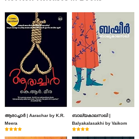
ആരാച്ചാര്‍ | Aarachar by K.R.
ബാല്യകാലസഖി |
Meera
Balyakalasakhi by Vaikom
Muhammad Basheer
Rated
Rated
4.50
4.60