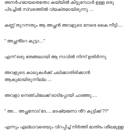
അനർഹമായതെന്തോ കയ്യിൽ കിട്ടുമ്പോൾ ഉള്ള ഒരു
പിടച്ചിൽ സ്വരത്തിൽ വ്യക്തമായിരുന്നു …
കണ്ണ് തുറന്നതും ആ അച്ഛൻ അവളുടെ നേരെ കൈ നീട്ടി….
” അച്ഛൻ്റെ കുട്ടാ…”
എന്ന് ഒരു തേങ്ങലായി ആ നാവിൽ നിന്ന് ഉതിർന്നു
അവളുടെ കാലുകൾക്ക് ചലിക്കാതിരിക്കാൻ
ആകുമായിരുന്നില്ല …
അവളാ നെഞ്ചിലേക്ക് ഓടിപ്പോയി ചാഞ്ഞു….
” അ… അച്ഛനോട് ദേ…..ദേഷ്യണോ ൻ്റ കുട്ടിക്ക് ??”
എന്നും എല്ലാവരെയും വിറപ്പിച്ച് നിർത്തി മാത്രം ശീലമുള്ള