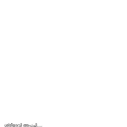
ശ്രീദേവി അപ്പച്ചി….