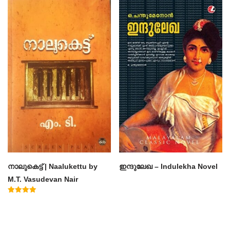
out of 5
out of 5
നാലുകെട്ട് | Naalukettu by
ഇന്ദുലേഖ – Indulekha Novel
M.T. Vasudevan Nair
Rated
5.00
out of 5