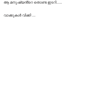
ആ മനുഷ്യൻ്റെ തൊണ്ട ഇടറി…..
വാക്കുകൾ വിക്കി …