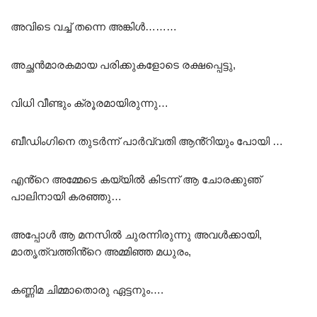
അവിടെ വച്ച് തന്നെ അങ്കിൾ………
അച്ഛൻമാരകമായ പരിക്കുകളോടെ രക്ഷപ്പെട്ടു,
വിധി വീണ്ടും ക്രൂരമായിരുന്നു…
ബീഡിംഗിനെ തുടർന്ന് പാർവ്വതി ആൻ്റിയും പോയി …
എൻ്റെ അമ്മേടെ കയ്യിൽ കിടന്ന് ആ ചോരക്കുഞ്
പാലിനായി കരഞ്ഞു…
അപ്പോൾ ആ മനസിൽ ചുരന്നിരുന്നു അവൾക്കായി,
മാതൃത്വത്തിൻ്റെ അമ്മിഞ്ഞ മധുരം,
കണ്ണിമ ചിമ്മാതൊരു ഏട്ടനും….