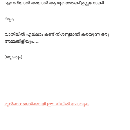
എന്നറിയാൻ അയാൾ ആ മുഖത്തേക്ക് ഉറ്റുനോക്കി….
ഒപ്പം,
വാതിലിൽ എല്ലാം കണ്ട് നിശബ്ദമായി കരയുന്ന ഒരു
അമ്മക്കിളിയും…..
(തുടരും)
മുൻഭാഗങ്ങൾക്കായി ഈ ലിങ്കിൽ പോവുക