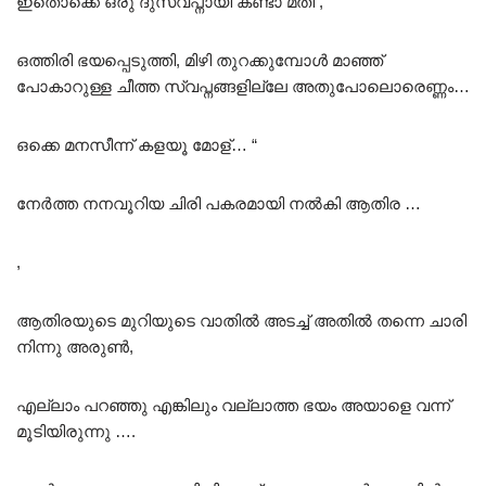
ഇതൊക്കെ ഒരു ദുസ്വപ്നായി കണ്ടാ മതി ,
ഒത്തിരി ഭയപ്പെടുത്തി, മിഴി തുറക്കുമ്പോൾ മാഞ്ഞ്
പോകാറുള്ള ചീത്ത സ്വപ്നങ്ങളില്ലേ അതുപോലൊരെണ്ണം…
ഒക്കെ മനസീന്ന് കളയൂ മോള്… “
നേർത്ത നനവൂറിയ ചിരി പകരമായി നൽകി ആതിര …
,
ആതിരയുടെ മുറിയുടെ വാതിൽ അടച്ച് അതിൽ തന്നെ ചാരി
നിന്നു അരുൺ,
എല്ലാം പറഞ്ഞു എങ്കിലും വല്ലാത്ത ഭയം അയാളെ വന്ന്
മൂടിയിരുന്നു ….