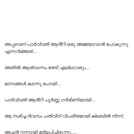
അപ്പഴാണ് പാർവ്വതി ആൻ്റി ഒരു അമ്മയാവാൻ പോകുന്നു
എന്നറിഞ്ഞത്…
അതിൽ ആശ്വാസം തേടി എല്ലാവരും ..
മാസങ്ങൾ കടന്നു പോയി…
പാർവ്വതി ആൻ്റി പൂർണ്ണ ഗർഭിണിയായി…
ആ നശിച്ച ദിവസം പതിവിന് വിപരീതമായി ക്ലബിൽ നിന്ന്,
അച്ഛൻ നന്നായി മദ്യപിച്ചിരുന്നു….