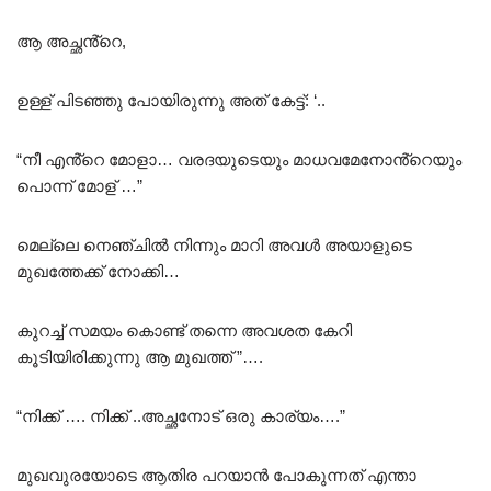
ആ അച്ഛൻ്റെ,
ഉള്ള് പിടഞ്ഞു പോയിരുന്നു അത് കേട്ട്: ‘..
“നീ എൻ്റെ മോളാ… വരദയുടെയും മാധവമേനോൻ്റെയും
പൊന്ന് മോള് …”
മെല്ലെ നെഞ്ചിൽ നിന്നും മാറി അവൾ അയാളുടെ
മുഖത്തേക്ക് നോക്കി…
കുറച്ച് സമയം കൊണ്ട് തന്നെ അവശത കേറി
കൂടിയിരിക്കുന്നു ആ മുഖത്ത് ”….
“നിക്ക് …. നിക്ക് ..അച്ഛനോട് ഒരു കാര്യം….”
മുഖവുരയോടെ ആതിര പറയാൻ പോകുന്നത് എന്താ