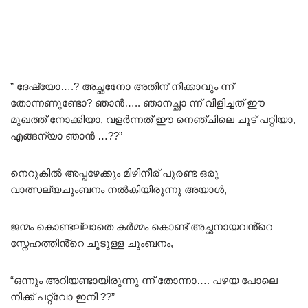
” ദേഷ്യോ….? അച്ഛനോേ അതിന് നിക്കാവും ന്ന്
തോന്നണുണ്ടോ? ഞാൻ….. ഞാനച്ഛാ ന്ന് വിളിച്ചത് ഈ
മുഖത്ത് നോക്കിയാ, വളർന്നത് ഈ നെഞ്ചിലെ ചൂട് പറ്റിയാ,
എങ്ങന്യാ ഞാൻ …??”
നെറുകിൽ അപ്പഴേക്കും മിഴിനീര് പുരണ്ട ഒരു
വാത്സല്യചുംബനം നൽകിയിരുന്നു അയാൾ,
ജന്മം കൊണ്ടല്ലാതെ കർമ്മം കൊണ്ട് അച്ഛനായവൻ്റെ
സ്നേഹത്തിൻ്റെ ചൂടുള്ള ചുംബനം,
“ഒന്നും അറിയണ്ടായിരുന്നു ന്ന് തോന്നാ…. പഴയ പോലെ
നിക്ക് പറ്റ്വോ ഇനി ??”