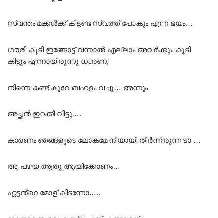
സ്വന്തം മക്കൾക്ക് കിട്ടണ്ട സ്വത്ത് പോകും എന്ന ഭയം…
ഗൗരി കൂടി ഇങ്ങോട്ട് വന്നാൽ എല്ലാം അവർക്കും കൂടി
കിട്ടും എന്നായിരുന്നു ധാരണ,
നിന്നെ കണ്ട് കുറേ ബഹളം വച്ചു… അന്നും
അച്ഛൻ ഇറക്കി വിട്ടു….
കാരണം ഞങ്ങളുടെ ലോകമേ നീയായി തീർന്നിരുന്ന ടാ …
ആ പഴയ ആതു ആയിക്കോണം…
ഏട്ടൻ്റെ മോള് കിടന്നോ…..