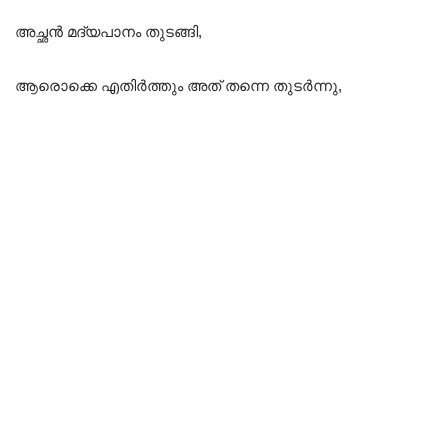
അച്ഛൻ മദ്യപാനം തുടങ്ങി,
ആരൊക്കെ എതിർത്തും അത് തന്നെ തുടർന്നു,