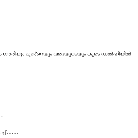
ും ഗൗരിയും എൻ്റെയും വരദയുടെയും കൂടെ ഡൽഹിയിൽ
..
്ച് …….