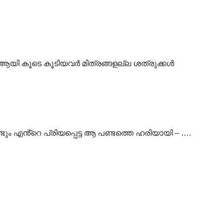
ആയി കൂടെ കൂടിയവർ മിത്രങ്ങളല്ല ശത്രുക്കൾ
ടും എൻ്റെ പ്രിയപ്പെട്ട ആ പണ്ടത്തെ ഹരിയായി – ….