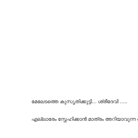
മേലേടത്തെ കുസൃതിക്കുട്ടി… ശ്രീദേവി …..
എല്ലാരേം സ്നേഹിക്കാൻ മാത്രം അറിയാവുന്ന