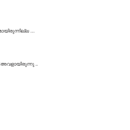
ായിരുന്നില്ല …
അവളായിരുന്നു ..