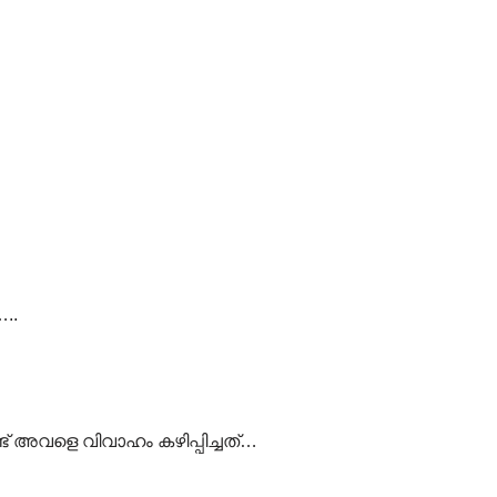
..
് അവളെ വിവാഹം കഴിപ്പിച്ചത്…