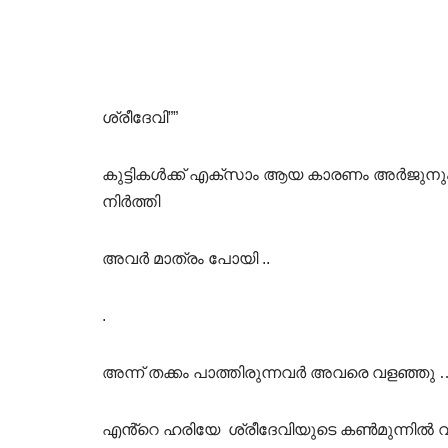
ശ്രീദേവി””
കുട്ടികൾക്ക് എക്സാം ആയ കാരണം അർജുന
നിർത്തി
അവർ മാത്രം പോയി ..
.
അന്ന് തക്കം പാത്തിരുന്നവർ അവരെ വളഞ്ഞു …
എൻ്റെ ഹരിയേ ശ്രീദേവിയുടെ കൺമുന്നിൽ വച