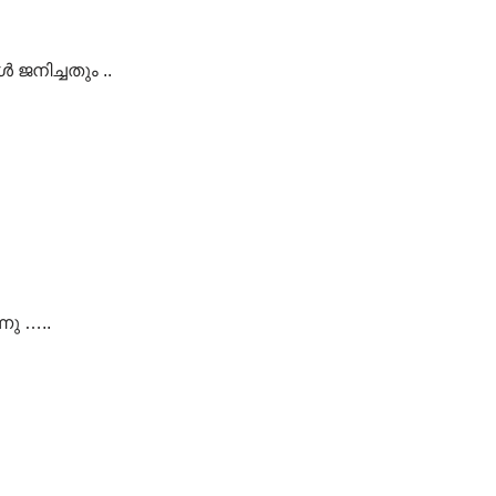
 ജനിച്ചതും ..
നു …..