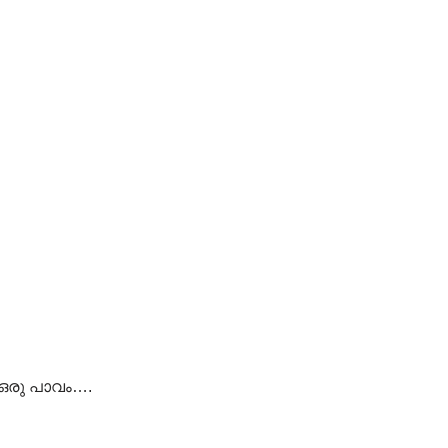
 ഒരു പാവം….