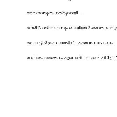
അവനവരുടെ ശത്രുവായി …
നേരിട്ട് ഹരിയെ ഒന്നും ചെയ്യാൻ അവർക്കാവുമ
തറവാട്ടിൽ ഉത്സവത്തിന് അത്തവണ പോണം,
ദേവിയെ തൊഴണം എന്നെല്ലാം വാശി പിടിച്ചത് 