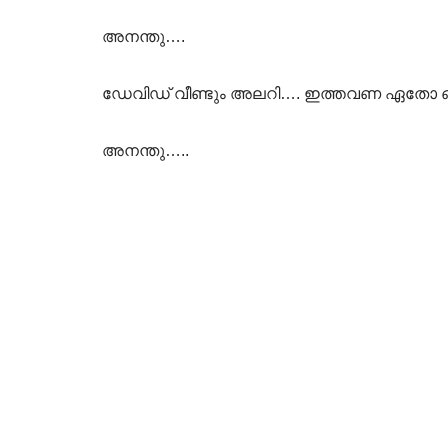
അനന്തു….
ഡേവിഡ് വീണ്ടും അലറി…. ഇത്തവണ ഏതോ ഒരു മു
അനന്തു…..