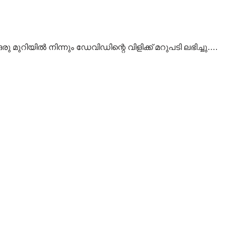
റിയിൽ നിന്നും ഡേവിഡിന്റെ വിളിക്ക് മറുപടി ലഭിച്ചു….