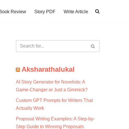
Book Review
Story PDF
Write Article
Aksharathalukal
AI Story Generator for Novelists: A
Game-Changer or Just a Gimmick?
Custom GPT Prompts for Writers That
Actually Work
Proposal Writing Examples: A Step-by-
Step Guide to Winning Proposals