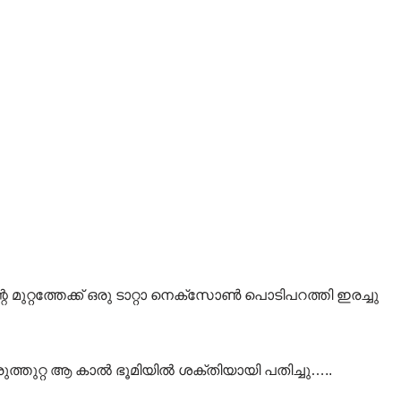
െ മുറ്റത്തേക്ക് ഒരു ടാറ്റാ നെക്‌സോൺ പൊടിപറത്തി ഇരച്ചു
 കരുത്തുറ്റ ആ കാൽ ഭൂമിയിൽ ശക്തിയായി പതിച്ചു…..