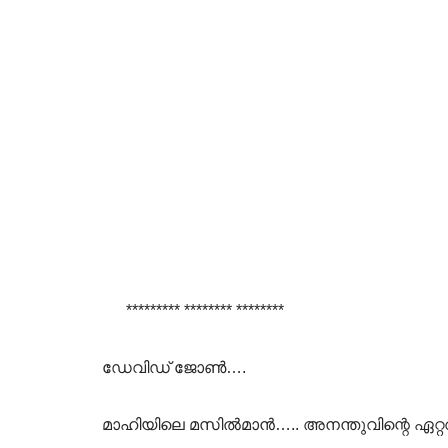
********* ******** ********
ഡേവിഡ് ജോൺ….
മാഹിയിലെ മസിൽമാൻ….. അനന്തുവിന്റെ ഏറ്റ