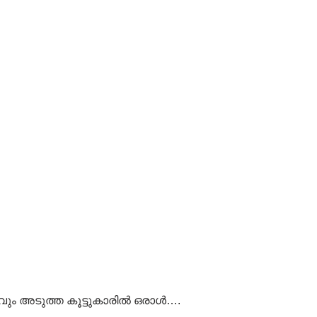
വും അടുത്ത കൂട്ടുകാരിൽ ഒരാൾ….