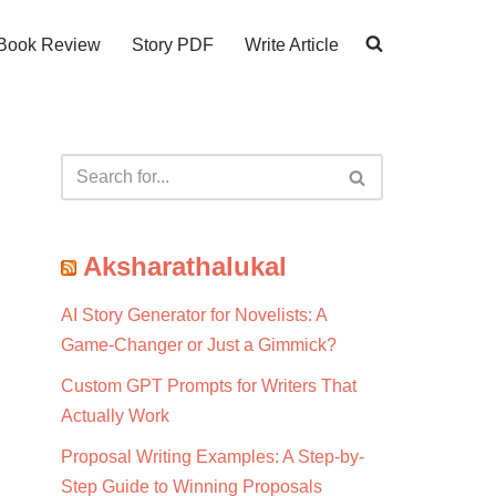
Book Review
Story PDF
Write Article
Aksharathalukal
AI Story Generator for Novelists: A
Game-Changer or Just a Gimmick?
Custom GPT Prompts for Writers That
Actually Work
Proposal Writing Examples: A Step-by-
Step Guide to Winning Proposals