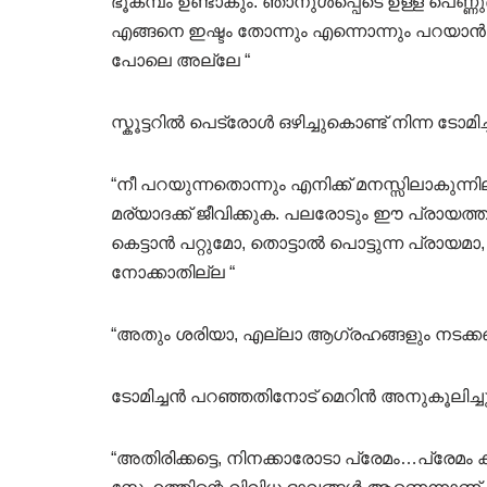
ഭൂകമ്പം ഉണ്ടാകും. ഞാനുൾപ്പെടെ ഉള്ള പെണ
എങ്ങനെ ഇഷ്ടം തോന്നും എന്നൊന്നും പറയാൻ പ
പോലെ അല്ലേ “
സ്കൂട്ടറിൽ പെട്രോൾ ഒഴിച്ചുകൊണ്ട് നിന്ന ടോമി
“നീ പറയുന്നതൊന്നും എനിക്ക് മനസ്സിലാകുന്നില്ല
മര്യാദക്ക് ജീവിക്കുക. പലരോടും ഈ പ്രായത്
കെട്ടാൻ പറ്റുമോ, തൊട്ടാൽ പൊട്ടുന്ന പ്രായമാ
നോക്കാതില്ല “
“അതും ശരിയാ, എല്ലാ ആഗ്രഹങ്ങളും നടക്ക
ടോമിച്ചൻ പറഞ്ഞതിനോട് മെറിൻ അനുകൂലിച്ചു
“അതിരിക്കട്ടെ, നിനക്കാരോടാ പ്രേമം…പ്രേമം