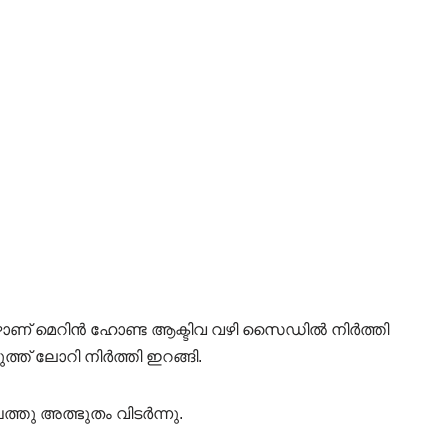
മ്പോഴാണ് മെറിൻ ഹോണ്ട ആക്ടിവ വഴി സൈഡിൽ നിർത്തി
ടുത്ത് ലോറി നിർത്തി ഇറങ്ങി.
ത്തു അത്ഭുതം വിടർന്നു.