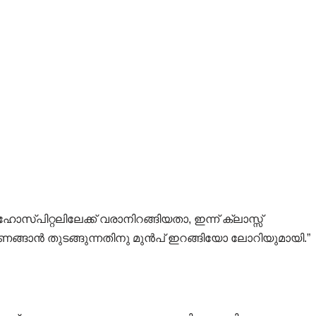
്പിറ്റലിലേക്ക് വരാനിറങ്ങിയതാ, ഇന്ന് ക്ലാസ്സ്‌
ഉണങ്ങാൻ തുടങ്ങുന്നതിനു മുൻപ് ഇറങ്ങിയോ ലോറിയുമായി.”