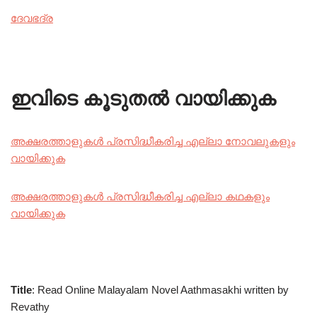
ദേവഭദ്ര
ഇവിടെ കൂടുതൽ വായിക്കുക
അക്ഷരത്താളുകൾ പ്രസിദ്ധീകരിച്ച എല്ലാ നോവലുകളും
വായിക്കുക
അക്ഷരത്താളുകൾ പ്രസിദ്ധീകരിച്ച എല്ലാ കഥകളും
വായിക്കുക
Title
: Read Online Malayalam Novel Aathmasakhi written by
Revathy