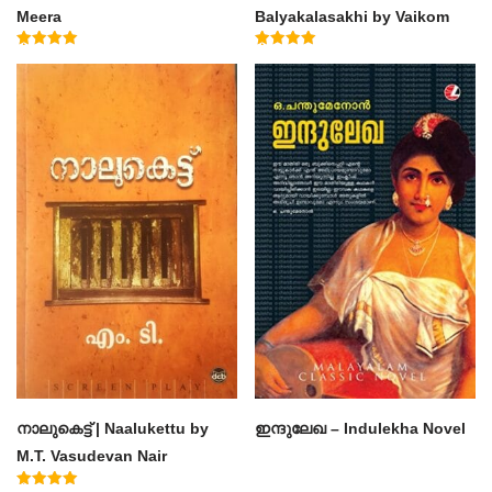
Meera
Balyakalasakhi by Vaikom
Muhammad Basheer
Rated
Rated
4.50
4.60
out of 5
out of 5
നാലുകെട്ട് | Naalukettu by
ഇന്ദുലേഖ – Indulekha Novel
M.T. Vasudevan Nair