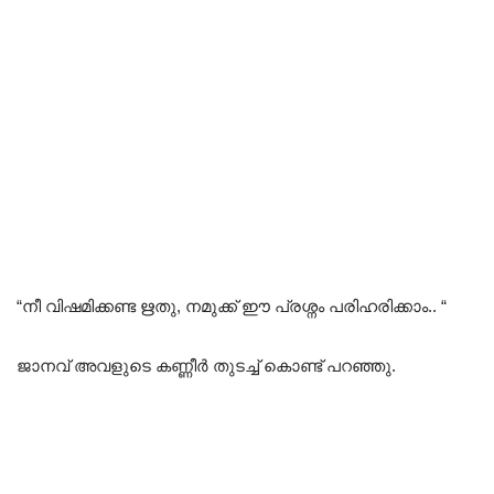
“നീ വിഷമിക്കണ്ട ഋതു, നമുക്ക് ഈ പ്രശ്നം പരിഹരിക്കാം.. “
ജാനവ് അവളുടെ കണ്ണീർ തുടച്ച് കൊണ്ട് പറഞ്ഞു.