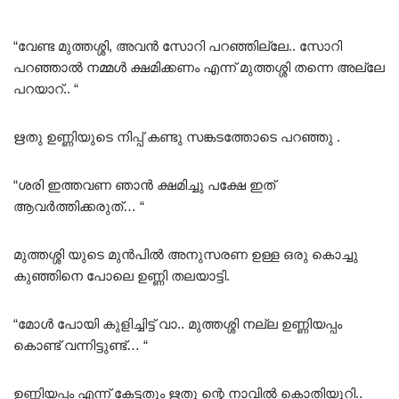
Rated
5.00
out of 5
“വേണ്ട മുത്തശ്ശി, അവൻ സോറി പറഞ്ഞില്ലേ.. സോറി
പറഞ്ഞാൽ നമ്മൾ ക്ഷമിക്കണം എന്ന് മുത്തശ്ശി തന്നെ അല്ലേ
പറയാറ്.. “
ഋതു ഉണ്ണിയുടെ നിപ്പ് കണ്ടു സങ്കടത്തോടെ പറഞ്ഞു .
“ശരി ഇത്തവണ ഞാൻ ക്ഷമിച്ചു പക്ഷേ ഇത്
ആവർത്തിക്കരുത്… “
മുത്തശ്ശി യുടെ മുൻപിൽ അനുസരണ ഉള്ള ഒരു കൊച്ചു
കുഞ്ഞിനെ പോലെ ഉണ്ണി തലയാട്ടി.
“മോൾ പോയി കുളിച്ചിട്ട് വാ.. മുത്തശ്ശി നല്ല ഉണ്ണിയപ്പം
കൊണ്ട് വന്നിട്ടുണ്ട്… “
ഉണ്ണിയപ്പം എന്ന് കേട്ടതും ഋതു ന്റെ നാവിൽ കൊതിയൂറി..