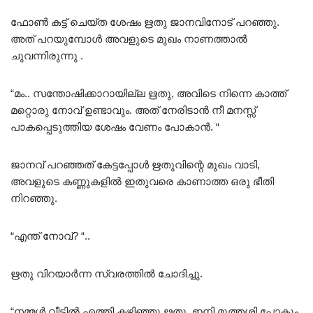
ഫോൺ കട്ട്‌ ചെയ്ത ശേഷം ഋതു ജാനവിനോട് പറഞ്ഞു.
അത് പറയുമ്പോൾ അവളുടെ മുഖം നാണത്താൽ
ചുവന്നിരുന്നു .
“മം.. സന്തോഷിക്കാറായില്ല ഋതു, അവിടെ നിന്നെ കാത്ത്
മറ്റൊരു നോവ് ഉണ്ടാവും. അത് നേരിടാൻ നീ മനസ്സ്
പാകപ്പെടുത്തിയ ശേഷം വേണം പോകാൻ. “
ജാനവ് പറഞ്ഞത് കേട്ടപ്പോൾ ഋതുവിന്റെ മുഖം വാടി,
അവളുടെ കണ്ണുകളിൽ ഇതുവരെ കാണാത്ത ഒരു ഭീതി
നിറഞ്ഞു.
“എന്ത് നോവ്? “..
ഋതു വിറയാർന്ന സ്വരത്തിൽ ചോദിച്ചു.
“നമ്മൾ വീട്ടിൽ എത്തി കഴിഞ്ഞു ഋതു, ഇനി മുത്തശ്ശി പോകും