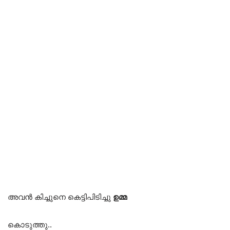
അവൻ കിച്ചുനെ കെട്ടിപിടിച്ചു
ഉമ്മ
കൊടുത്തു..