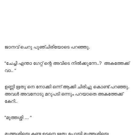
ജാനവ് ചെറു പുഞ്ചിരിയോടെ പറഞ്ഞു.
“ചേച്ചി എന്താ ഗേറ്റ് ന്റെ അവിടെ നിൽക്കുന്നേ..? അകത്തേക്ക്
വാ.. “
ഉണ്ണി ഋതു നെ നോക്കി ഒന്ന് ആക്കി ചിരിച്ചു കൊണ്ട് പറഞ്ഞു.
അവൾ അവനോടു മറുപടി ഒന്നും പറയാതെ അകത്തേക്ക്
കേറി..
“മുത്തശ്ശി … “
മുത്തശ്ശിയെ കണ്ട ഉടനെ ഋതു പോയി മുത്തശ്ശിയെ