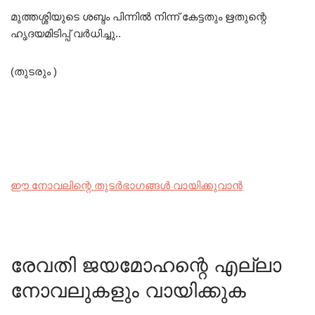
മുത്തശ്ശിയുടെ ശബ്ദം പിന്നിൽ നിന്ന് കേട്ടതും ഋതുന്റെ
ഹൃദയമിടിപ്പ് വർധിച്ചു..
(തുടരും )
ഈ നോവലിന്റെ തുടർഭാഗങ്ങൾ വായിക്കുവാൻ
രേവതി ജയമോഹന്റെ എല്ലാ
നോവലുകളും വായിക്കുക