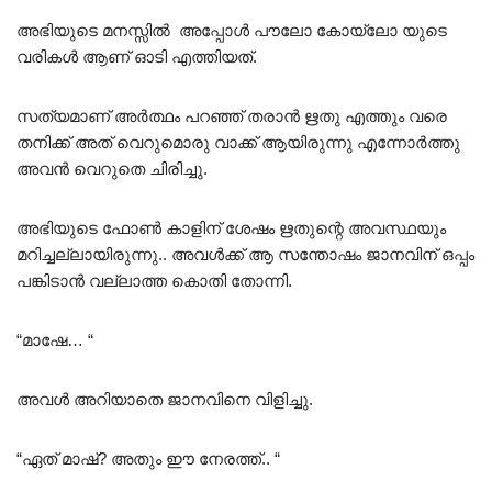
അഭിയുടെ മനസ്സിൽ അപ്പോൾ പൗലോ കോയ്ലോ യുടെ
വരികൾ ആണ് ഓടി എത്തിയത്.
സത്യമാണ് അർത്ഥം പറഞ്ഞ് തരാൻ ഋതു എത്തും വരെ
തനിക്ക് അത് വെറുമൊരു വാക്ക് ആയിരുന്നു എന്നോർത്തു
അവൻ വെറുതെ ചിരിച്ചു.
അഭിയുടെ ഫോൺ കാളിന് ശേഷം ഋതുന്റെ അവസ്ഥയും
മറിച്ചല്ലായിരുന്നു.. അവൾക്ക് ആ സന്തോഷം ജാനവിന് ഒപ്പം
പങ്കിടാൻ വല്ലാത്ത കൊതി തോന്നി.
“മാഷേ… “
അവൾ അറിയാതെ ജാനവിനെ വിളിച്ചു.
“ഏത് മാഷ്? അതും ഈ നേരത്ത്.. “