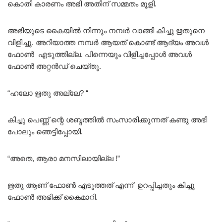
കൊതി കാരണം അഭി അതിന് സമ്മതം മൂളി.
അഭിയുടെ കൈയിൽ നിന്നും നമ്പർ വാങ്ങി കിച്ചു ഋതുനെ
വിളിച്ചു. അറിയാത്ത നമ്പർ ആയത് കൊണ്ട് ആദ്യം അവൾ
ഫോൺ എടുത്തില്ല. പിന്നെയും വിളിച്ചപ്പോൾ അവൾ
ഫോൺ അറ്റൻഡ് ചെയ്തു.
“ഹലോ ഋതു അല്ലേ? “
കിച്ചു പെണ്ണ് ന്റെ ശബ്ദത്തിൽ സംസാരിക്കുന്നത് കണ്ടു അഭി
പോലും ഞെട്ടിപ്പോയി.
“അതെ, ആരാ മനസിലായില്ല !”
ഋതു ആണ് ഫോൺ എടുത്തത് എന്ന് ഉറപ്പിച്ചതും കിച്ചു
ഫോൺ അഭിക്ക് കൈമാറി.