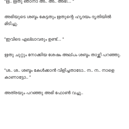
“ഋ.. ഋതു ഞാനാ അ.. അ.. അഭി… “
അഭിയുടെ ശബ്ദം കേട്ടതും ഋതുന്റെ ഹൃദയം ദൃതിയിൽ
മിടിച്ചു.
“ഇവിടെ എല്ലാവരും ഉണ്ട്… “
ഋതു ചുറ്റും നോക്കിയ ശേഷം അല്പം ശബ്ദം താഴ്ത്തി പറഞ്ഞു.
“ശ.. ശ.. ശബ്ദം കേൾക്കാൻ വിളിച്ചതാടോ.. ന.. ന.. നാളെ
കാണാട്ടോ.. “
അത്രയും പറഞ്ഞു അഭി ഫോൺ വച്ചു..