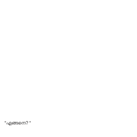
“എങ്ങനെ? “