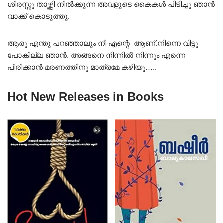
ശിരസ്സു താഴ്ത്തി നിൽക്കുന്ന അവളുടെ കൈകൾ പിടിച്ചു ഞാൻ
വാക്ക് കൊടുത്തു.
ആരു എന്തു പറഞ്ഞാലും നീ എന്റെ ആണ്.നിന്നെ വിട്ടു
പോകില്ല ഞാൻ. അങ്ങനെ നിന്നിൽ നിന്നും എന്നെ
പിരിക്കാൻ മരണത്തിനു മാത്രമേ കഴിയൂ…..
Hot New Releases in Books