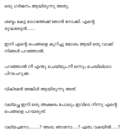
ഒരു ഗർജനം ആയിരുന്നു അതു.
ശബ്ദം കേട്ട ഭാഗത്തേക്ക് ഞാൻ നോക്കി. എന്റെ
രുദ്ധരേട്ടൻ……
ഇനി എന്റെ പെങ്ങളെ കുറിച്ചു മോശം ആയി ഒരു വാക്ക്
നിങ്ങൾ പറഞ്ഞാൽ.
പറഞ്ഞാൽ നീ എന്തു ചെയ്യും.നീ ഒന്നും ചെയില്ലടാ
പിറചെറുക്ക.
വിക്രമൻ അങ്കിൾ ആയിരുന്നു അത്.
വല്യച്ഛ ഇനി ഒരു അക്ഷരം പോലും ഇവിടെ നിന്നു എന്റെ
പെങ്ങളെ പറയരുത്.
വല്യച്ഛനോ……..? ആരു ഞാനോ….? ഏതു വകയിൽ…..?