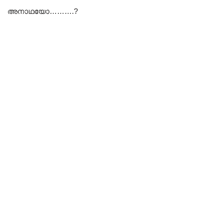
അനാഥയോ……….?