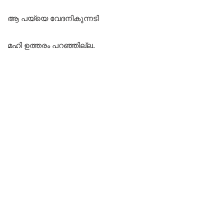
ആ പയ്യെ വേദനികുന്നടി
മഹി ഉത്തരം പറഞ്ഞില്ല.