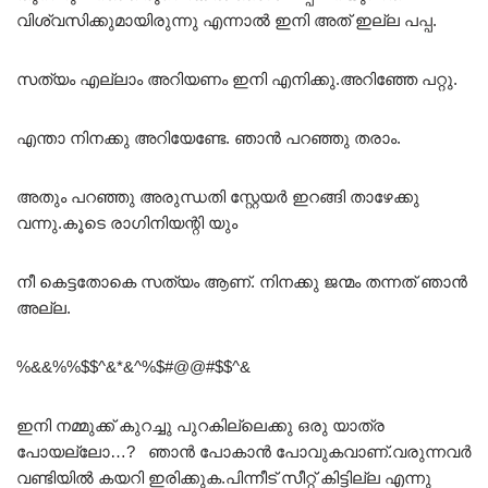
വിശ്വസിക്കുമായിരുന്നു എന്നാൽ ഇനി അത് ഇല്ല പപ്പ.
സത്യം എല്ലാം അറിയണം ഇനി എനിക്കു.അറിഞ്ഞേ പറ്റു.
എന്താ നിനക്കു അറിയേണ്ടേ. ഞാൻ പറഞ്ഞു തരാം.
അതും പറഞ്ഞു അരുന്ധതി സ്റ്റേയർ ഇറങ്ങി താഴേക്കു
വന്നു.കൂടെ രാഗിനിയന്റി യും
നീ കെട്ടതോകെ സത്യം ആണ്. നിനക്കു ജന്മം തന്നത് ഞാൻ
അല്ല.
%&&%%$$^&*&^%$#@@#$$^&
ഇനി നമ്മുക്ക് കുറച്ചു പുറകില്ലെക്കു ഒരു യാത്ര
പോയല്ലോ…? ഞാൻ പോകാൻ പോവുകവാണ്.വരുന്നവർ
വണ്ടിയിൽ കയറി ഇരിക്കുക.പിന്നീട് സീറ്റ് കിട്ടില്ല എന്നു