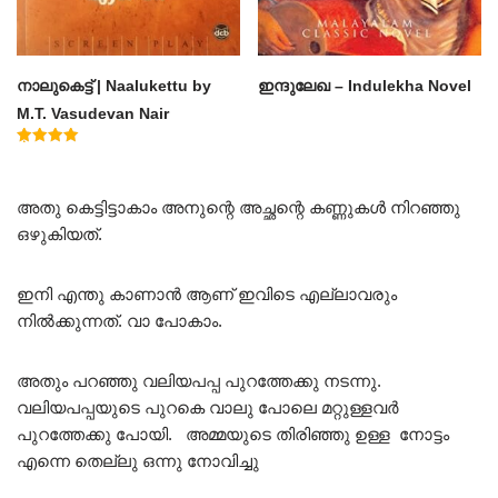
നാലുകെട്ട് | Naalukettu by
ഇന്ദുലേഖ – Indulekha Novel
M.T. Vasudevan Nair
Rated
5.00
out of 5
അതു കെട്ടിട്ടാകാം അനുന്റെ അച്ഛന്റെ കണ്ണുകൾ നിറഞ്ഞു
ഒഴുകിയത്.
ഇനി എന്തു കാണാൻ ആണ് ഇവിടെ എല്ലാവരും
നിൽക്കുന്നത്. വാ പോകാം.
അതും പറഞ്ഞു വലിയപപ്പ പുറത്തേക്കു നടന്നു.
വലിയപപ്പയുടെ പുറകെ വാലു പോലെ മറ്റുള്ളവർ
പുറത്തേക്കു പോയി. അമ്മയുടെ തിരിഞ്ഞു ഉള്ള നോട്ടം
എന്നെ തെല്ലു ഒന്നു നോവിച്ചു