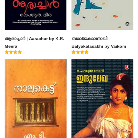
ആരാച്ചാര്‍ | Aarachar by K.R.
ബാല്യകാലസഖി |
Meera
Balyakalasakhi by Vaikom
Muhammad Basheer
Rated
Rated
4.50
4.60
out of 5
out of 5