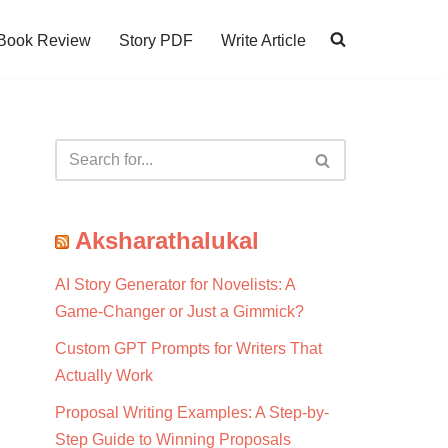
Book Review
Story PDF
Write Article
Aksharathalukal
AI Story Generator for Novelists: A
Game-Changer or Just a Gimmick?
Custom GPT Prompts for Writers That
Actually Work
Proposal Writing Examples: A Step-by-
Step Guide to Winning Proposals