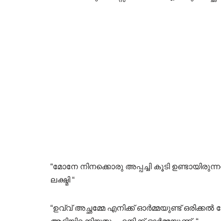
“മോനേ നിനക്കൊരു അപ്പച്ചി കൂടി ഉണ്ടായിരുന്ന
ലക്ഷ്മി “
“ഉവ്വ് അച്ഛമ്മേ എനിക്ക് ഓർമ്മയുണ്ട് ഒരിക്കൽ