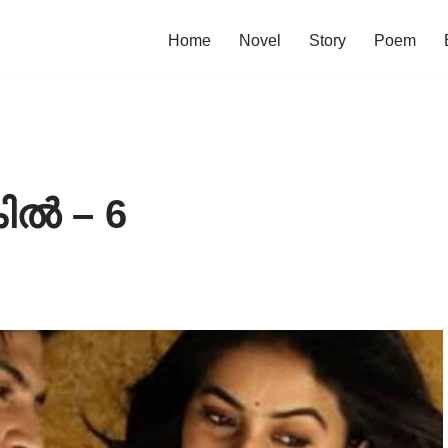
Home
Novel
Story
Poem
ിൽ – 6