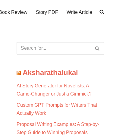
Book Review
Story PDF
Write Article
Aksharathalukal
AI Story Generator for Novelists: A
Game-Changer or Just a Gimmick?
Custom GPT Prompts for Writers That
Actually Work
Proposal Writing Examples: A Step-by-
Step Guide to Winning Proposals