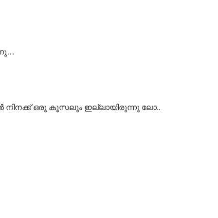
്നു…
ാൻ നിനക്ക് ഒരു കൂസലും ഇല്ലായിരുന്നു ലോ..