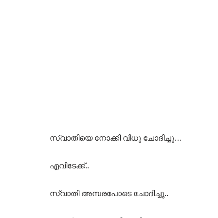
സ്വാതിയെ നോക്കി വിധു ചോദിച്ചു…
എവിടേക്ക്..
സ്വാതി അമ്പരപോടെ ചോദിച്ചു..