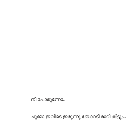
നീ പോരുന്നോ..
ചുമ്മാ ഇവിടെ ഇരുന്നു ബോറടി മാറി കിട്ടും..