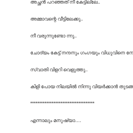
അച്ഛൻ പറഞ്ഞത് നീ കേട്ടില്ലേ..
അമ്മാവന്റെ വീട്ടിലേക്കു..
നീ വരുന്നുണ്ടോ ന്നു..
ചോദ്യം കേട്ട് നന്ദനും ഗംഗയും വിധുവിനെ നോക
സ്വാതി വിളറി വെളുത്തു..
കിളി പോയ നിലയിൽ നിന്നു വിയർക്കാൻ തുടങ്ങി
************************************
എന്നാലും മനുഷ്യാ….