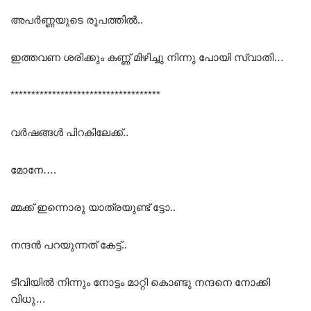
അപർണ്ണയുടെ രൂപത്തിൽ..
ഇത്തവണ ശരിക്കും കണ്ണ് മിഴിച്ചു നിന്നു പോയി സ്വാതി…
************************************
വർഷങ്ങൾ പിറകിലേക്ക്..
മോനേ….
മ്മക്ക് ഇന്നൊരു യാത്രയുണ്ട് ട്ടോ..
നന്ദൻ പറയുന്നത് കേട്ട്..
ടീവിയിൽ നിന്നും നോട്ടം മാറ്റി കൊണ്ടു നന്ദനെ നോക്കി
വിധു…