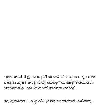
പുഴക്കരയിൽ ഇടിഞ്ഞു വീഴാറായി കിടക്കുന്ന ഒരു പഴയ
കെട്ടിടം ചൂണ്ടി കാട്ടി വിധു പറയുന്നത് കേട്ട് വിശ്വാസം
വരാത്തത് പോലേ സ്വാതി അവനേ നോക്കി…
ആ മുഖത്തെ പകപ്പു വിധുവിനു വായിക്കാൻ കഴിഞ്ഞു..