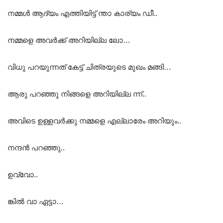
നമ്മൾ ആദ്യം എത്തിയിട്ട് ന്താ കാര്യം ഡീ..
നമ്മളെ അവർക്ക് അറിയില്ല ലോ…
വിധു പറയുന്നത് കേട്ട് ചിത്രയുടെ മുഖം മങ്ങി…
ആരു പറഞ്ഞു നിങ്ങളെ അറിയില്ല ന്ന്..
അവിടെ ഉള്ളവർക്കു നമ്മളെ എല്ലാരേം അറിയും..
നന്ദൻ പറഞ്ഞു..
ഉവ്വോ..
ങ്കിൽ വാ ഏട്ടാ…