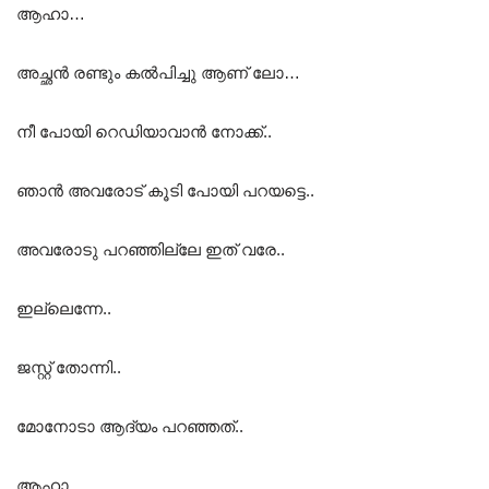
ആഹാ…
അച്ഛൻ രണ്ടും കൽപിച്ചു ആണ് ലോ…
നീ പോയി റെഡിയാവാൻ നോക്ക്..
ഞാൻ അവരോട് കൂടി പോയി പറയട്ടെ..
അവരോടു പറഞ്ഞില്ലേ ഇത് വരേ..
ഇല്ലെന്നേ..
ജസ്റ്റ്‌ തോന്നി..
മോനോടാ ആദ്യം പറഞ്ഞത്..
ആഹാ..