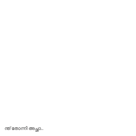
ന്ത് തോന്നി അച്ഛാ..