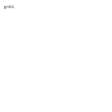
ഉവ്വ്..