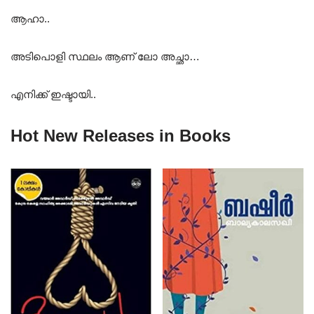
ആഹാ..
അടിപൊളി സ്ഥലം ആണ് ലോ അച്ഛാ…
എനിക്ക് ഇഷ്ടായി..
Hot New Releases in Books