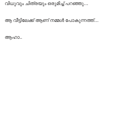
വിധുവും ചിത്രയും ഒരുമിച്ച് പറഞ്ഞു…
ആ വീട്ടിലേക്ക് ആണ് നമ്മൾ പോകുന്നത്ത്…
ആഹാ..