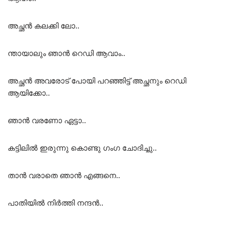
അച്ഛൻ കലക്കി ലോ..
ന്തായാലും ഞാൻ റെഡി ആവാം..
അച്ഛൻ അവരോട് പോയി പറഞ്ഞിട്ട് അച്ഛനും റെഡി
ആയിക്കോ..
ഞാൻ വരണോ ഏട്ടാ..
കട്ടിലിൽ ഇരുന്നു കൊണ്ടു ഗംഗ ചോദിച്ചു..
താൻ വരാതെ ഞാൻ എങ്ങനെ..
പാതിയിൽ നിർത്തി നന്ദൻ..