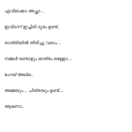
എവിടേക്കാ അച്ഛാ…
ഇവിടന്ന് ഇച്ചിരി ദൂരം ഉണ്ട്..
രാത്രിയിൽ തിരിച്ചു വരാം…
നമ്മൾ രണ്ടാളും മാത്രം ഒള്ളോ…
ഹേയ് അല്ല..
അമ്മയും… ചിത്രയും ഉണ്ട്…
ആണോ..