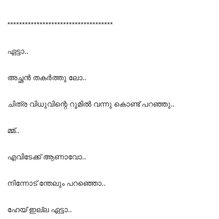
************************************
ഏട്ടാ..
അച്ഛൻ തകർത്തു ലോ..
ചിത്ര വിധുവിന്റെ റൂമിൽ വന്നു കൊണ്ട് പറഞ്ഞു..
മ്മ്..
എവിടേക്ക് ആണാവോ..
നിന്നോട് ന്തേലും പറഞ്ഞൊ..
ഹേയ് ഇല്ല ഏട്ടാ..