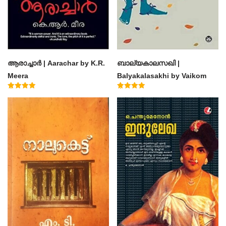
ആരാച്ചാര്‍ | Aarachar by K.R.
ബാല്യകാലസഖി |
Meera
Balyakalasakhi by Vaikom
Muhammad Basheer
Rated
Rated
4.50
4.60
out of 5
out of 5