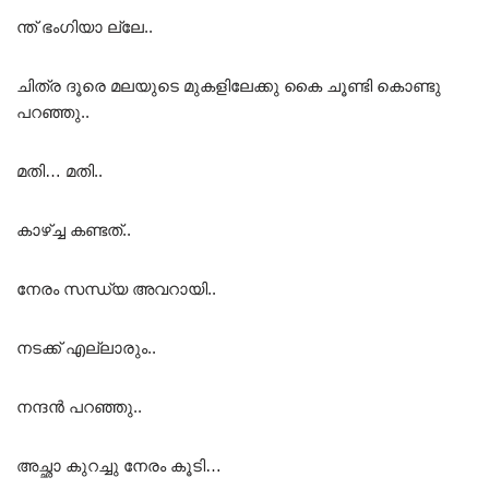
ന്ത് ഭംഗിയാ ല്ലേ..
ചിത്ര ദൂരെ മലയുടെ മുകളിലേക്കു കൈ ചൂണ്ടി കൊണ്ടു
പറഞ്ഞു..
മതി… മതി..
കാഴ്ച്ച കണ്ടത്..
നേരം സന്ധ്യ അവറായി..
നടക്ക് എല്ലാരും..
നന്ദൻ പറഞ്ഞു..
അച്ഛാ കുറച്ചു നേരം കൂടി…