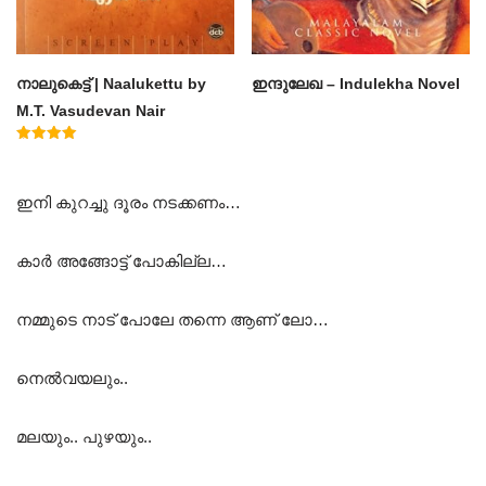
നാലുകെട്ട് | Naalukettu by
ഇന്ദുലേഖ – Indulekha Novel
M.T. Vasudevan Nair
Rated
5.00
out of 5
ഇനി കുറച്ചു ദൂരം നടക്കണം…
കാർ അങ്ങോട്ട് പോകില്ല…
നമ്മുടെ നാട് പോലേ തന്നെ ആണ് ലോ…
നെൽവയലും..
മലയും.. പുഴയും..