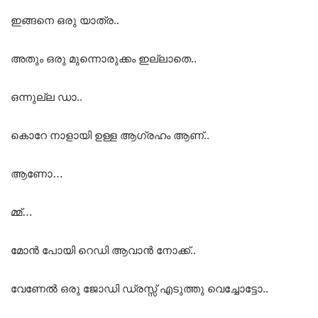
ഇങ്ങനെ ഒരു യാത്ര..
അതും ഒരു മുന്നൊരുക്കം ഇല്ലാതെ..
ഒന്നുല്ല ഡാ..
കൊറേ നാളായി ഉള്ള ആഗ്രഹം ആണ്..
ആണോ…
മ്മ്…
മോൻ പോയി റെഡി ആവാൻ നോക്ക്..
വേണേൽ ഒരു ജോഡി ഡ്രസ്സ്‌ എടുത്തു വെച്ചോട്ടോ..