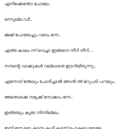
എനിക്കെന്തോ പോലേ..
ഒന്നുല്ല ഡീ..
മ്മക്ക് പോയേച്ചും വരാം ന്നേ..
എത്ര കാലം ന്ന് വെച്ചാ ഇങ്ങനെ നീറി നീറി…
നന്ദന്റെ വാക്കുകൾ വല്ലാതെ ഇടറിയിരുന്നു..
എന്നോട് ന്തേലും ചോദിച്ചാൽ ഞാൻ ന്ത് മറുപടി പറയും..
അതൊക്കെ നമുക്ക് നോക്കാം ന്നേ..
ഇത്രയും കൂടേ നിന്നില്ലേ..
ഇനി ഈ ഒരു കടമ്പ കൂടി കടന്ന് പോകട്ടെ മോളേ..