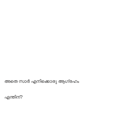
അതെ സാർ എനിക്കൊരു ആഗ്രഹം
എന്തിന്?