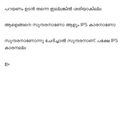
പറയണം ഉടൻ തന്നെ ഇല്ലങ്കിൽ ശരിയാകില്ല
ആളെങ്ങനെ സുന്ദരനാണോ ആളും IPS കാരനാണോ
സുന്ദരനാണോന്നു ചേദിച്ചാൽ സുന്ദരനാണ്. പക്ഷേ IPS
കാരനല്ല
ഉം