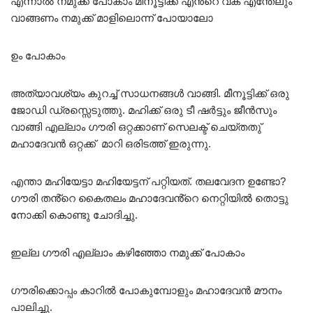
എന്നാൽ നമുക്ക് പോകാം മീനൂട്ടിക്ക് എൻ്റെ വക എന്തേലും
വാങ്ങണം നമുക്ക് മാളിലൊന്ന് പോയാലോ
ഉം പോകാം
അത്യാവശ്യം കുറച്ച് സാധനങ്ങൾ വാങ്ങി. മീനൂട്ടിക്ക് ഒരു
ജോഡി ഡ്രസ്സെടുത്തു. മഹിക്ക് ഒരു ടീ ഷർട്ടും ജീൻസും
വാങ്ങി എല്ലാം ഗൗരി ഒറ്റക്കാണ് സെലക്ട് ചെയ്തതു്
മഹാദേവൻ ഒറ്റക്ക് മാറി ഒരിടത്ത് ഇരുന്നു.
എന്താ മഹിയേട്ടാ മഹിയേട്ടന് പറ്റിയത്. തലവേദന ഉണ്ടോ?
ഗൗരി തൻ്റെ കൈതലം മഹാദേവൻ്റെ നെറ്റിയിൽ തൊട്ടു
നോക്കി കൊണ്ടു ചോദിച്ചു.
ഇല്ല ഗൗരി എല്ലാം കഴിഞ്ഞോ നമുക്ക് പോകാം
ഗൗരിക്കൊപ്പം കാറിൽ പോകുമ്പോളും മഹാദേവൻ മൗനം
പാലിച്ചു.