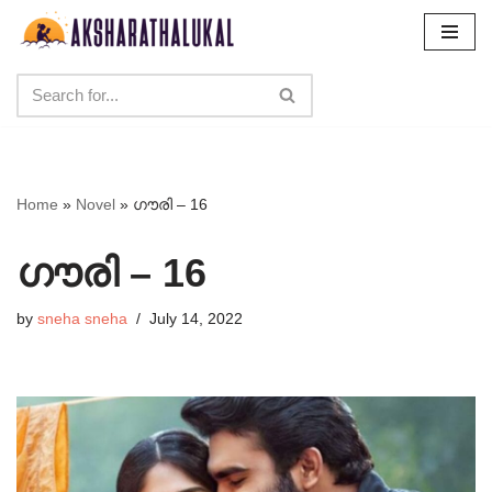
Skip
to
content
Home
»
Novel
»
ഗൗരി – 16
ഗൗരി – 16
by
sneha sneha
July 14, 2022