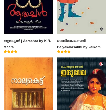
ആരാച്ചാര്‍ | Aarachar by K.R.
ബാല്യകാലസഖി |
Meera
Balyakalasakhi by Vaikom
Muhammad Basheer
Rated
Rated
4.50
4.60
out of 5
out of 5