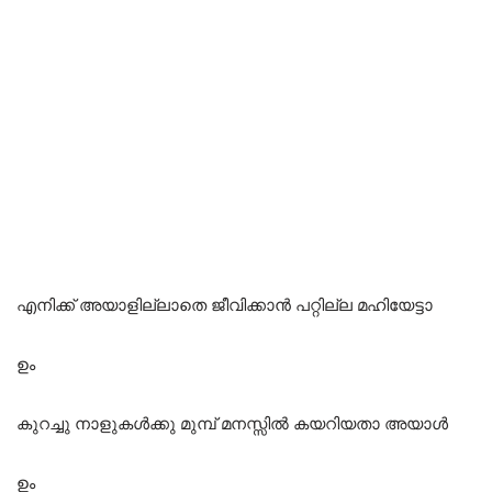
എനിക്ക് അയാളില്ലാതെ ജീവിക്കാൻ പറ്റില്ല മഹിയേട്ടാ
ഉം
കുറച്ചു നാളുകൾക്കു മുമ്പ് മനസ്സിൽ കയറിയതാ അയാൾ
ഉം