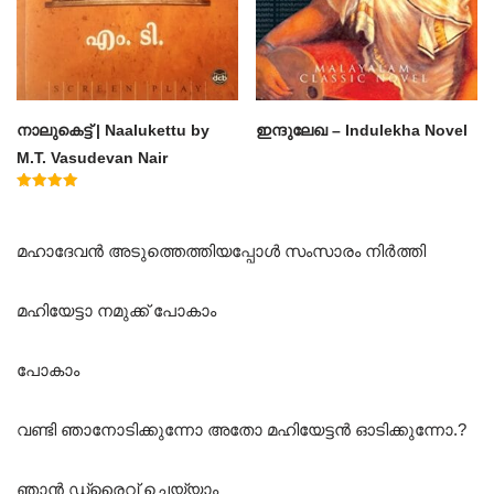
നാലുകെട്ട് | Naalukettu by
ഇന്ദുലേഖ – Indulekha Novel
M.T. Vasudevan Nair
Rated
5.00
out of 5
മഹാദേവൻ അടുത്തെത്തിയപ്പോൾ സംസാരം നിർത്തി
മഹിയേട്ടാ നമുക്ക് പോകാം
പോകാം
വണ്ടി ഞാനോടിക്കുന്നോ അതോ മഹിയേട്ടൻ ഓടിക്കുന്നോ.?
ഞാൻ ഡ്രൈവ് ചെയ്യാം