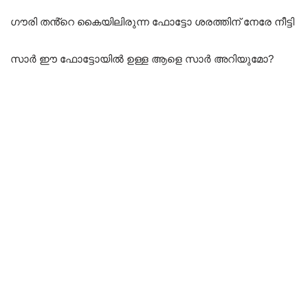
ഗൗരി തൻ്റെ കൈയിലിരുന്ന ഫോട്ടോ ശരത്തിന് നേരേ നീട്ടി
സാർ ഈ ഫോട്ടോയിൽ ഉള്ള ആളെ സാർ അറിയുമോ?