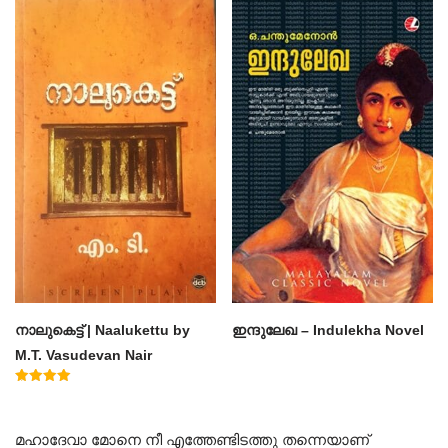
4.50
4.60
out of 5
out of 5
നാലുകെട്ട് | Naalukettu by
ഇന്ദുലേഖ – Indulekha Novel
M.T. Vasudevan Nair
Rated
5.00
out of 5
മഹാദേവാ മോനെ നീ എത്തേണ്ടിടത്തു തന്നെയാണ്