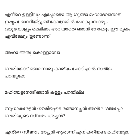
എൻ്റെ ഉള്ളിലും എപ്പോഴൊ ആ ഗുണ്ടാ മഹാദേവനോട്
ഇഷ്ടം തോന്നിയിട്ടുണ്ട് കോളേജിൽ പോകുമ്പോഴും
വരുമ്പോളും മെല്ലാം അറിയാതെ ഞാൻ നോക്കും ഈ മുഖം
എവിടേലും ‘ഉണ്ടോന്ന്.
അഹാ അതു കൊള്ളാലോ
ഗൗരിയോട് ഞാനൊരു കാര്യം ചോദിച്ചാൽ സത്യം
പറയുമോ
മഹിയേട്ടനോട് ഞാൻ കള്ളം പറയില്ല
സുധാകരേട്ടൻ ഗൗരിയുടെ രണ്ടാനച്ഛൻ അല്ലേ ?അപ്പോ
ഗൗരിയുടെ സ്വന്തം അച്ഛൻ?
എൻ്റെ സ്വന്തം അച്ഛൻ ആരാന്ന് എനിക്കറിയണ്ട മഹിയേട്ടാ.