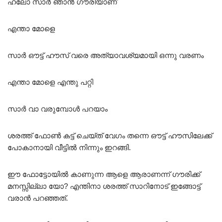
ഹലോ സാർ ഞാൻ ഗൗരിയാണ്
എന്താ മോളെ
സാർ ഔട്ട് ഹൗസ് വരെ അത്യാവശ്യമായി ഒന്നു വരണം
എന്താ മോളെ എന്തു പറ്റി
സാർ വാ വരുമ്പോൾ പറയാം
ശരത്ത് ഫോൺ കട്ട് ചെയ്ത് വേഗം തന്നെ ഔട്ട് ഹൗസിലേക്ക്
പോകാനായി വീട്ടിൽ നിന്നും ഇറങ്ങി.
ഈ ഫോട്ടോയിൽ കാണുന്ന ആളെ ആരാണന്ന് ഗൗരിക്ക്
മനസ്സില്ലാ യോ? എന്തിനാ ശരത്ത് സാറിനോട് ഇങ്ങോട്ട്
വരാൻ പറഞ്ഞത്.