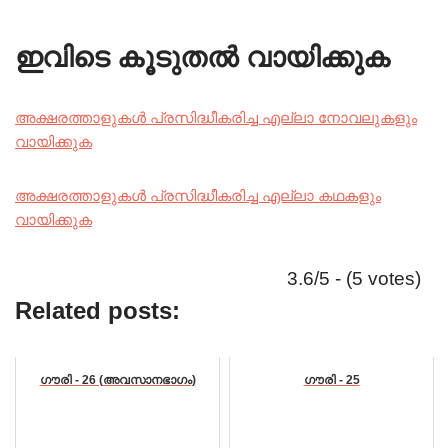
ഇവിടെ കൂടുതൽ വായിക്കുക
അക്ഷരത്താളുകൾ പ്രസിദ്ധീകരിച്ച എല്ലാ നോവലുകളും
വായിക്കുക
അക്ഷരത്താളുകൾ പ്രസിദ്ധീകരിച്ച എല്ലാ കഥകളും
വായിക്കുക
3.6/5 - (5 votes)
Related posts:
ഗൗരി - 26 (അവസാനഭാഗം)
ഗൗരി - 25