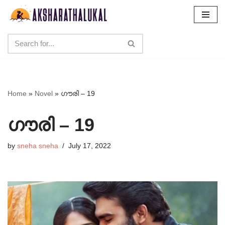
Skip
to
content
Home
»
Novel
»
ഗൗരി – 19
ഗൗരി – 19
by
sneha sneha
July 17, 2022