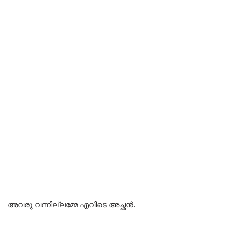
അവരു വന്നില്ലമ്മേ എവിടെ അച്ഛൻ.