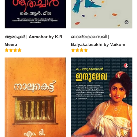
ആരാച്ചാര്‍ | Aarachar by K.R.
ബാല്യകാലസഖി |
Meera
Balyakalasakhi by Vaikom
Muhammad Basheer
Rated
Rated
4.50
4.60
out of 5
out of 5