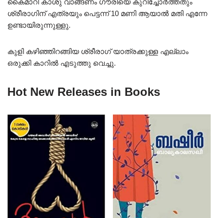
കൈമാറി കാശു വാങ്ങണം ഗൗരിയെ കുറിച്ചോർത്തതും
ശ്രീരാഗിന് എത്രയും പെട്ടന്ന് 10 മണി ആയാൽ മതി എന്നേ
ഉണ്ടായിരുന്നുള്ളു.
കുളി കഴിഞ്ഞിറങ്ങിയ ശ്രീരാഗ് യാത്രക്കുള്ള എല്ലാം
ഒരുക്കി കാറിൽ എടുത്തു വെച്ചു.
Hot New Releases in Books