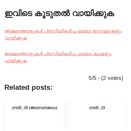
ഇവിടെ കൂടുതൽ വായിക്കുക
അക്ഷരത്താളുകൾ പ്രസിദ്ധീകരിച്ച എല്ലാ നോവലുകളും
വായിക്കുക
അക്ഷരത്താളുകൾ പ്രസിദ്ധീകരിച്ച എല്ലാ കഥകളും
വായിക്കുക
5/5 - (2 votes)
Related posts:
ഗൗരി - 26 (അവസാനഭാഗം)
ഗൗരി - 25