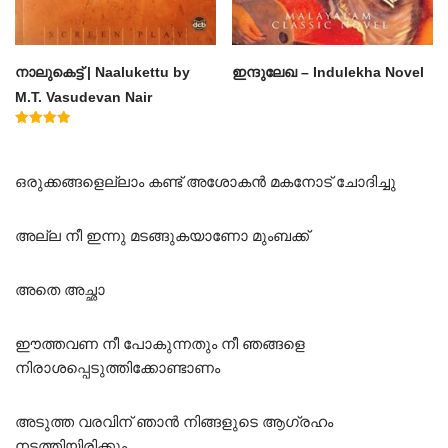
നാലുകെട്ട് | Naalukettu by
ഇന്ദുലേഖ – Indulekha Novel
M.T. Vasudevan Nair
Rated
5.00
out of 5
ഒരുക്കങ്ങളെല്ലാം കണ്ട് അശോകൻ മകനോട് ചോദിച്ചു
അല്ല നീ ഇന്നു മടങ്ങുകയാണോ മുംബക്ക്
അതെ അച്ഛാ
ഈത്തവണ നീ പോകുന്നതും നീ ഞങ്ങളെ
നിരാശപ്പെടുത്തിക്കോണ്ടാണം
അടുത്ത വരവിന് ഞാൻ നിങ്ങളുടെ ആഗ്രഹം
നടത്തിയിരിക്കും.