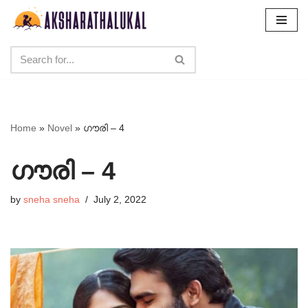
Skip
to
content
Home
»
Novel
»
ഗൗരി – 4
ഗൗരി – 4
by
sneha sneha
July 2, 2022