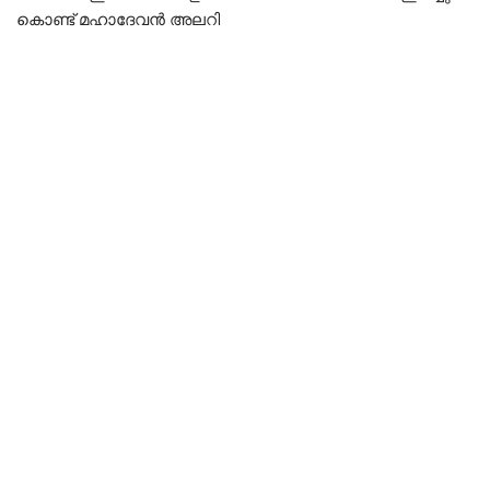
കൊണ്ട് മഹാദേവൻ അലറി