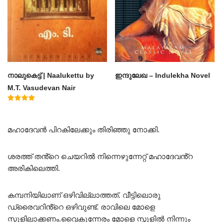
നാലുകെട്ട് | Naalukettu by
ഇന്ദുലേഖ – Indulekha Novel
M.T. Vasudevan Nair
Rated
5.00
out of 5
മഹാദേവൻ പിറകിലേക്കും തിരിഞ്ഞു നോക്കി.
ശരത്ത് തൻ്റെ ചെയറിൽ നിന്നെഴുന്നേറ്റ് മഹാദേവൻ്റ
അരികിലെത്തി.
കമ്പനിയിലാണ് ഒഴിവില്ലാത്തത്. വീട്ടിലൊരു
ഡ്രൈവറിൻ്റെ ഒഴിവുണ്ട്. രാവിലെ മോളെ
സ്കൂളിലാക്കണം.വൈകുന്നേരം മോളെ സ്ക്കൂളിൽ നിന്നും