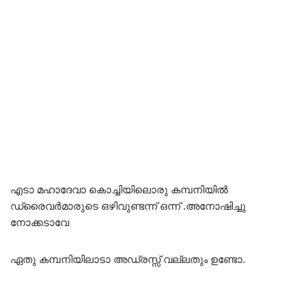
എടാ മഹാദേവാ കൊച്ചിയിലൊരു കമ്പനിയിൽ
ഡ്രൈവർമാരുടെ ഒഴിവുണ്ടന്ന് ഒന്ന് .അനോഷിച്ചു
നോക്കടാവേ
ഏതു കമ്പനിയിലാടാ അഡ്രസ്സ് വല്ലതും ഉണ്ടോ.