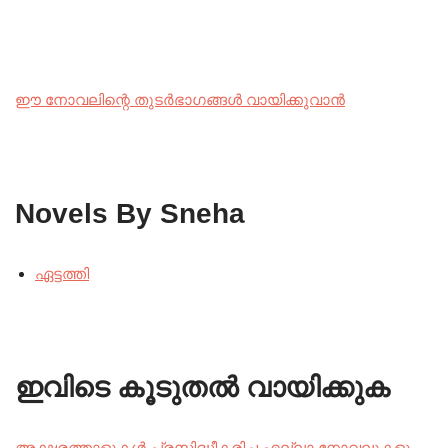
ഈ നോവലിന്റെ തുടർഭാഗങ്ങൾ വായിക്കുവാൻ
Novels By Sneha
ഏട്ടത്തി
ഇവിടെ കൂടുതൽ വായിക്കുക
അക്ഷരത്താളുകൾ പ്രസിദ്ധീകരിച്ച എല്ലാ നോവലുകളും