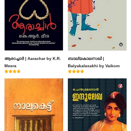
ആരാച്ചാര്‍ | Aarachar by K.R.
ബാല്യകാലസഖി |
Meera
Balyakalasakhi by Vaikom
Muhammad Basheer
Rated
Rated
4.50
4.60
out of 5
out of 5