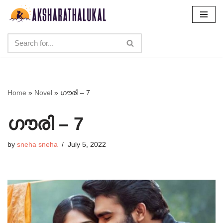
Skip
to
content
Home
»
Novel
»
ഗൗരി – 7
ഗൗരി – 7
by
sneha sneha
July 5, 2022