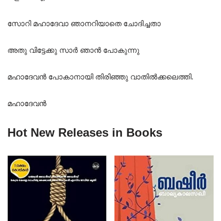
സോറി മഹാദേവാ ഞാനറിയാതെ ചോദിച്ചതാ
അതു വിട്ടേക്കു സാർ ഞാൻ പോകുന്നു
മഹാദേവൻ പോകാനായി തിരിഞ്ഞു വാതിൽക്കലെത്തി.
മഹാദേവൻ
Hot New Releases in Books