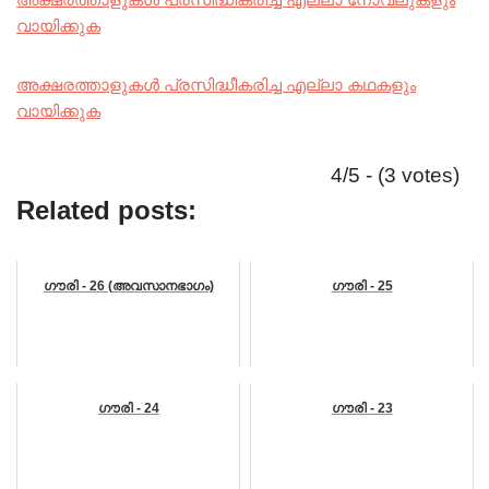
വായിക്കുക
അക്ഷരത്താളുകൾ പ്രസിദ്ധീകരിച്ച എല്ലാ കഥകളും
വായിക്കുക
4/5 - (3 votes)
Related posts:
ഗൗരി - 26 (അവസാനഭാഗം)
ഗൗരി - 25
ഗൗരി - 24
ഗൗരി - 23