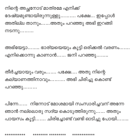
നിന്റെ അച്ഛനോട് മാത്രമേ എനിക്ക്
ദേഷ്യമുണ്ടായിരുന്നുള്ളു………. പക്ഷേ… ഇപ്പോൾ
അതില്ല താനും……അതും പറഞ്ഞു അഭി ഇറങ്ങി
നടന്നു………
അഭിയേട്ടാ…….. ഭാര്യയെയും കൂട്ടി ഒരിക്കൽ വരണം…….
എനിക്കൊന്നു കാണാൻ…… ജനി പറഞ്ഞു……..
തീർച്ചയായും വരും……. പക്ഷേ…. അതു നിന്റെ
കല്യാണത്തിനാവും………. അഭി ചിരിച്ചു കൊണ്ട്
പറഞ്ഞു………
പിന്നേ…… നിന്നോട് മോശമായി സംസാരിച്ചവന് അന്നേ
ഞാൻ നല്ലൊരു സദ്യ കൊടുത്തിരുന്നു…… അതും
പായസം കൂട്ടി……. ചിരിച്ചോണ്ട് വണ്ടി ഓടിച്ചു പോയി……..
*********** ******** ********* ************