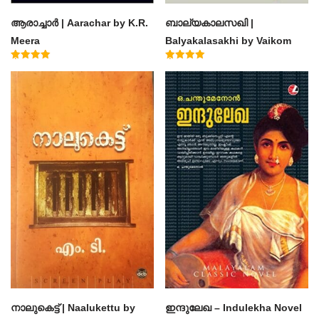
ആരാച്ചാര്‍ | Aarachar by K.R.
ബാല്യകാലസഖി |
Meera
Balyakalasakhi by Vaikom
Muhammad Basheer
Rated
Rated
4.50
4.60
out of 5
out of 5
നാലുകെട്ട് | Naalukettu by
ഇന്ദുലേഖ – Indulekha Novel