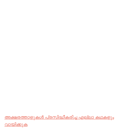
അക്ഷരത്താളുകൾ പ്രസിദ്ധീകരിച്ച എല്ലാ കഥകളും
വായിക്കുക