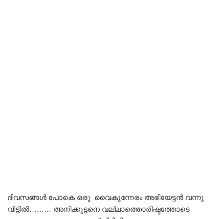
ദിവസങ്ങൾ പോകെ ഒരു വൈകുന്നേരം അഭിയേട്ടൻ വന്നു
വീട്ടിൽ……… അനിക്കുട്ടനെ വല്ലാത്തൊരിഷ്ടത്തോടെ