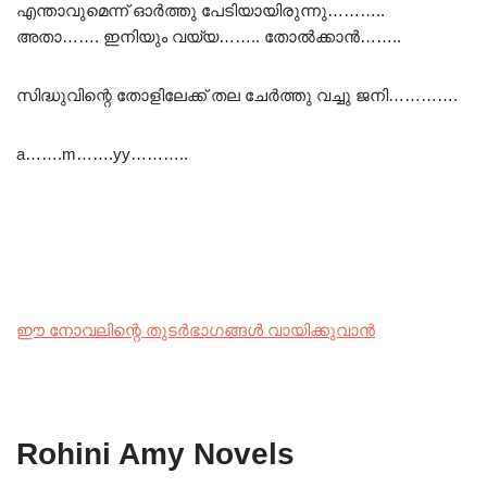
എന്താവുമെന്ന് ഓർത്തു പേടിയായിരുന്നു………..
അതാ……. ഇനിയും വയ്യ…….. തോൽക്കാൻ……..
സിദ്ധുവിന്റെ തോളിലേക്ക് തല ചേർത്തു വച്ചു ജനി………….
a…….m…….yy………..
ഈ നോവലിന്റെ തുടർഭാഗങ്ങൾ വായിക്കുവാൻ
Rohini Amy Novels