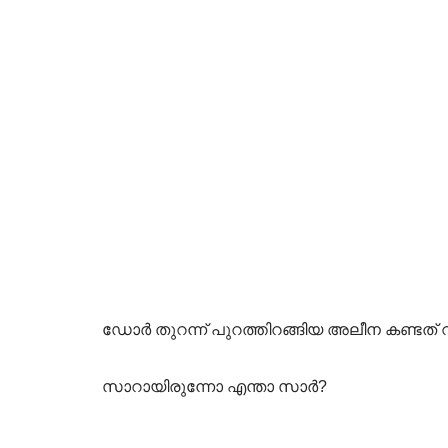
ഡോർ തുറന്ന് പുറത്തിറങ്ങിയ അലീന കണ്ടത്
സാറായിരുന്നോ എന്താ സാർ?