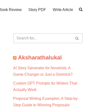
Book Review
Story PDF
Write Article
Aksharathalukal
AI Story Generator for Novelists: A
Game-Changer or Just a Gimmick?
Custom GPT Prompts for Writers That
Actually Work
Proposal Writing Examples: A Step-by-
Step Guide to Winning Proposals