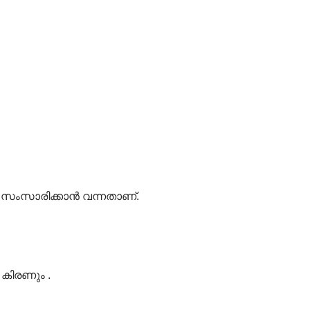
സംസാരിക്കാൻ വന്നതാണ്.
 കിരണും .