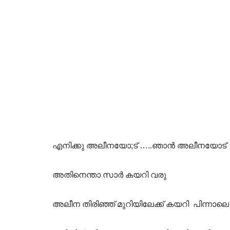
എനിക്കു അലീനയോ;ട് …..ഞാൻ അലീനയോട് 
അതിനെന്താ സാർ കയറി വരു
അലീന തിരിഞ്ഞ് മുറിയിലേക്ക് കയറി പിന്നാലെ