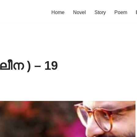
Home
Novel
Story
Poem
ീന ) – 19