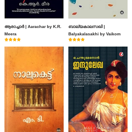
ആരാച്ചാര്‍ | Aarachar by K.R.
ബാല്യകാലസഖി |
Meera
Balyakalasakhi by Vaikom
Muhammad Basheer
Rated
Rated
4.50
4.60
out of 5
out of 5