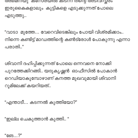
അഭിമന്യു കസേരയിൽ കിടന്ന തന്റെ അടിവസ്ത്രം
ഇരുകൈകളാലും കുട്ടികളെ എടുക്കുന്നത് പോലെ
എടുത്തു..
“വാടാ മുത്തേ… വേറെവിടെങ്കിലും പോയി വിശ്രമിക്കാം..
നിന്നെ കണ്ടിട്ട് മാഡത്തിന്റെ കൺട്രോൾ പോകുന്നു എന്നാ
പരാതി..”
ശിവാനി ദഹിപ്പിക്കുന്നത് പോലെ ഒന്നവനെ നോക്കി
പുറത്തേക്കിറങ്ങി.. യദുകൃഷ്ണൻ ഓഫീസിൽ പോകാൻ
റെഡിയാകുമ്പോഴാണ് കനത്ത മുഖവുമായി ശിവാനി
റൂമിലേക്ക് കയറിയത്..
“എന്താടീ… കടന്നൽ കുത്തിയോ?”
“ഇല്ല ചെകുത്താൻ കുത്തി.. “
“ങേ…?”