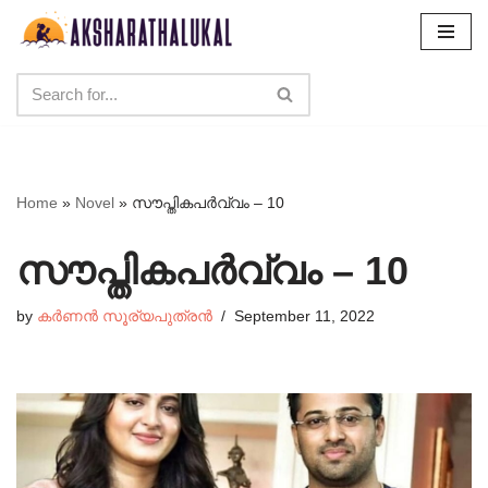
Skip
to
content
Home
»
Novel
»
സൗപ്തികപർവ്വം – 10
സൗപ്തികപർവ്വം – 10
by
കർണൻ സൂര്യപുത്രൻ
September 11, 2022