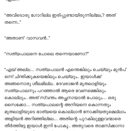
“അവിടൊരു ഗോറില്ല ഇരിപ്പുണ്ടായിരുന്നില്ലേ,? അത്
തന്നെ..”
“അതാണ്‌ വാസവൻ..”
“സത്യപാലനെ പോലെ തന്നെയാണോ?”
“ഏയ് അല്ല… സത്യപാലൻ എന്തെങ്കിലും ചെയ്യും മുൻപ്
ഒന്ന് ചിന്തിക്കുകയെങ്കിലും ചെയ്യും.. ഇയാൾക്ക്
അങ്ങനൊരു ശീലമില്ല.. ദേവരാജൻ മുതലാളിയും
സത്യപാലനും പറഞ്ഞാൽ ആരെ വേണമെങ്കിലും
കൊല്ലും.. അത് സ്വന്തം അച്ഛനായാൽ പോലും… ഒരു
സൈക്കോ… സത്യപാലന്റെ അനിയനെ കൊന്നതും
മുതലാളിയുടെ ഭാര്യയെ കൊല്ലാൻ നോക്കിയതുമെല്ലാം
അളിയൻ അറിഞ്ഞില്ലേ… അതിന്റെ പുറകിലുള്ളവന്മാരെ
തീർത്തിട്ടേ ഇയാൾ ഇനി പോകൂ.. അതുവരെ താമസിക്കാനാ