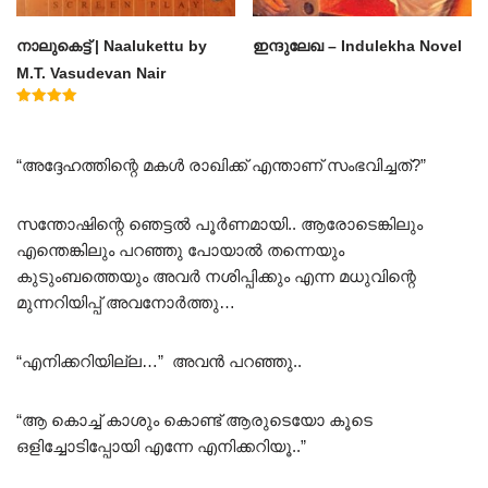
നാലുകെട്ട് | Naalukettu by
ഇന്ദുലേഖ – Indulekha Novel
M.T. Vasudevan Nair
Rated
5.00
out of 5
“അദ്ദേഹത്തിന്റെ മകൾ രാഖിക്ക് എന്താണ് സംഭവിച്ചത്?”
സന്തോഷിന്റെ ഞെട്ടൽ പൂർണമായി.. ആരോടെങ്കിലും
എന്തെങ്കിലും പറഞ്ഞു പോയാൽ തന്നെയും
കുടുംബത്തെയും അവർ നശിപ്പിക്കും എന്ന മധുവിന്റെ
മുന്നറിയിപ്പ് അവനോർത്തു…
“എനിക്കറിയില്ല…” അവൻ പറഞ്ഞു..
“ആ കൊച്ച് കാശും കൊണ്ട് ആരുടെയോ കൂടെ
ഒളിച്ചോടിപ്പോയി എന്നേ എനിക്കറിയൂ..”