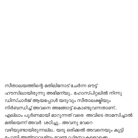
സീതാലയത്തിന്റെ മതിലിനോട് ചേർന്ന ഔട്ട്‌
ഹൗസിലായിരുന്നു അഭിമന്യു.. ഹോസ്പിറ്റലിൽ നിന്നു
ഡിസ്ചാർജ് ആയപ്പോൾ യദുവും സീതാലക്ഷ്മിയും
നിർബന്ധിച്ച് അവനെ അങ്ങോട്ട്‌ കൊണ്ടുവന്നതാണ്..
എല്ലാം പൂർണമായി മാറുന്നത് വരെ അവിടെ താമസിച്ചാൽ
മതിയെന്ന് അവർ ശഠിച്ചു.. അവനു വേറെ
വഴിയുണ്ടായിരുന്നല്ല.. യദു ഒരിക്കൽ അവനെയും കൂട്ടി
പോയി അത്യാവശ്യം വേണ്ട ഡ്രസ്സുകളൊക്കെ