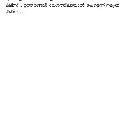
പ്ലീസ്… ഉത്തരങ്ങൾ വേഗത്തിലായാൽ പെട്ടെന്ന് നമുക്ക്
പിരിയാം…. “