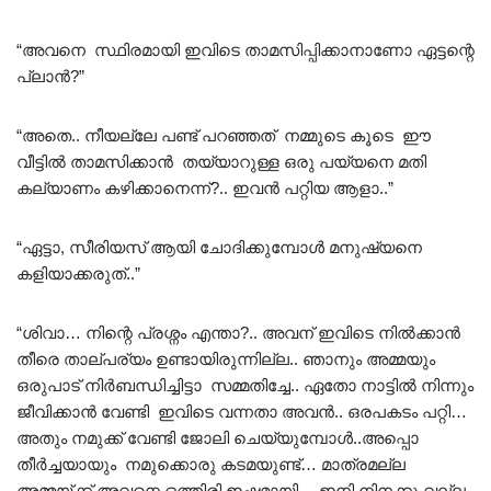
“അവനെ സ്ഥിരമായി ഇവിടെ താമസിപ്പിക്കാനാണോ ഏട്ടന്റെ
പ്ലാൻ?”
“അതെ.. നീയല്ലേ പണ്ട് പറഞ്ഞത് നമ്മുടെ കൂടെ ഈ
വീട്ടിൽ താമസിക്കാൻ തയ്യാറുള്ള ഒരു പയ്യനെ മതി
കല്യാണം കഴിക്കാനെന്ന്?.. ഇവൻ പറ്റിയ ആളാ..”
“ഏട്ടാ, സീരിയസ് ആയി ചോദിക്കുമ്പോൾ മനുഷ്യനെ
കളിയാക്കരുത്..”
“ശിവാ… നിന്റെ പ്രശ്നം എന്താ?.. അവന് ഇവിടെ നിൽക്കാൻ
തീരെ താല്പര്യം ഉണ്ടായിരുന്നില്ല.. ഞാനും അമ്മയും
ഒരുപാട് നിർബന്ധിച്ചിട്ടാ സമ്മതിച്ചേ.. ഏതോ നാട്ടിൽ നിന്നും
ജീവിക്കാൻ വേണ്ടി ഇവിടെ വന്നതാ അവൻ.. ഒരപകടം പറ്റി…
അതും നമുക്ക് വേണ്ടി ജോലി ചെയ്യുമ്പോൾ..അപ്പൊ
തീർച്ചയായും നമുക്കൊരു കടമയുണ്ട്… മാത്രമല്ല
അമ്മയ്ക്ക് അവനെ ഒത്തിരി ഇഷ്ടമായി… ഇനി നിനക്കു വല്ല