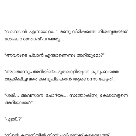
“വാസവൻ എന്നയാളാ..” രണ്ടു നിമിഷത്തെ നിശബ്ദതയ്ക്ക്
ശേഷം സന്തോഷ്‌ പറഞ്ഞു…
“അവരുടെ പ്ലാൻ എന്താണെന്നു അറിയുമോ?”
“അതൊന്നും അറിയില്ല.മുതലാളിയുടെ കുടുംബത്തെ
ആക്രമിച്ചവരെ കണ്ടുപിടിക്കാൻ ആണെന്നാ കേട്ടത്..”
“ശരി… അവസാന ചോദ്യം… സന്തോഷിനു കേശവേട്ടനെ
അറിയാമോ?”
“ഏത്..?”
“നിന്റെ കമ്പനിയിൽ നിന്ന് പലിശയ്ക്ക് കടമെടുത്ത്