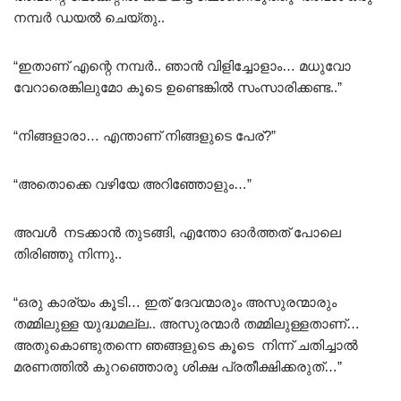
നമ്പർ ഡയൽ ചെയ്തു..
“ഇതാണ് എന്റെ നമ്പർ.. ഞാൻ വിളിച്ചോളാം… മധുവോ
വേറാരെങ്കിലുമോ കൂടെ ഉണ്ടെങ്കിൽ സംസാരിക്കണ്ട..”
“നിങ്ങളാരാ… എന്താണ് നിങ്ങളുടെ പേര്?”
“അതൊക്കെ വഴിയേ അറിഞ്ഞോളും…”
അവൾ നടക്കാൻ തുടങ്ങി, എന്തോ ഓർത്തത് പോലെ
തിരിഞ്ഞു നിന്നു..
“ഒരു കാര്യം കൂടി… ഇത് ദേവന്മാരും അസുരന്മാരും
തമ്മിലുള്ള യുദ്ധമല്ല.. അസുരന്മാർ തമ്മിലുള്ളതാണ്…
അതുകൊണ്ടുതന്നെ ഞങ്ങളുടെ കൂടെ നിന്ന് ചതിച്ചാൽ
മരണത്തിൽ കുറഞ്ഞൊരു ശിക്ഷ പ്രതീക്ഷിക്കരുത്…”