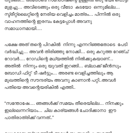
മുളച്ചു… അവിടെങ്ങും ഒരു വീടോ കടയോ ഒന്നുമില്ല…
സ്ട്രീറ്റ്ലൈറ്റിന്റെ നേരിയ വെളിച്ചം മാത്രം… പിന്നിൽ ഒരു
വാഹനത്തിന്റെ ഇരമ്പം കേട്ടപ്പോൾ അവനു
സമാധാനമായി….
പക്ഷേ അത് തന്റെ പിറകിൽ നിന്നു എന്നറിഞ്ഞതോടെ പേടി
വർദ്ധിച്ചു… അവൻ തിരിഞ്ഞു നോക്കി… ഒരു കറുത്ത റേഞ്ച്
റോവർ…. റോഡിന്റെ മധ്യത്തിൽ നിൽക്കുകയാണ്…
അതിൽ നിന്നും ഒരു യുവതി ഇറങ്ങി… ബ്ലാക്ക് ജീൻസും
ബോഡി ഫിറ്റ്‌ ടീ ഷർട്ടും… അരണ്ട വെളിച്ചത്തിലും ആ
മുഖത്തിന്റെ സൗന്ദര്യം അവനു കാണാൻ പറ്റി..അവൾ
പതിയെ അവന്റെയരികിൽ എത്തി..
“സന്തോഷേ…. ഞങ്ങൾക്ക് സമയം തീരെയില്ല… നിനക്കും
ഇല്ലെന്നറിയാം… ചില കാര്യങ്ങൾ ചോദിക്കാനാ ഈ
പാതിരാത്രിക്ക് വന്നത്..”