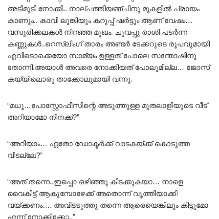
അടിമുടി നോക്കി.. നാല്പത്തിയഞ്ചിനു മുകളിൽ പ്രായം
കാണും.. കാവി ലുങ്കിയും കറുപ്പ് ഷർട്ടും ആണ് വേഷം…
വസൂരിക്കലകൾ നിറഞ്ഞ മുഖം. ചുവപ്പു രാശി പടർന്ന
കണ്ണുകൾ..റെസ്‌ലിംഗ് താരം അണ്ടർ ടേക്കറുടെ രൂപവുമായി
എവിടൊക്കെയോ സാമ്യം ഉള്ളത് പോലെ സന്തോഷിനു
തോന്നി.അയാൾ അവരെ നോക്കിയത് പോലുമില്ല… ജോസ്
കയ്യിലൊരു താക്കോലുമായി വന്നു.
“മധൂ…പോസ്റ്റോഫീസിന്റെ അടുത്തുള്ള മുതലാളിയുടെ വീട്
അറിയാമോ നിനക്ക്?”
“അറിയാം… ഏതോ ഡോക്ടർക്ക് വാടകയ്ക്ക് കൊടുത്ത
വീടല്ലേ?”
“അത് തന്നെ..ഇപ്പൊ ഒഴിഞ്ഞു കിടക്കുകയാ… നാളെ
വൈകിട്ട് ആകുമ്പോഴേക്ക് അതൊന്ന് വൃത്തിയാക്കി
വയ്ക്കണം…. അവിടടുത്തു തന്നെ ആരെയെങ്കിലും കിട്ടുമോ
എന്ന് നോക്കിക്കോ..”