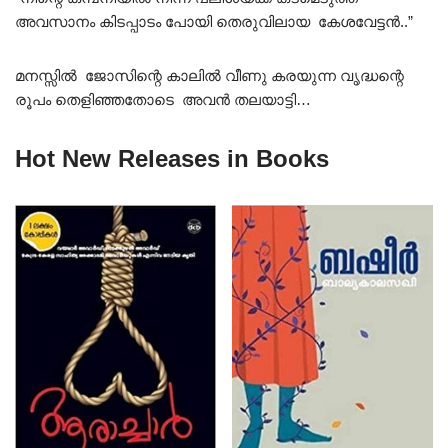
അവസാനം കിടപ്പാടം പോയി തെരുവിലായ കേശവേട്ടൻ..”
മനസ്സിൽ ജോസിന്റെ കാലിൽ വീണു കരയുന്ന വൃദ്ധന്റെ
രൂപം തെളിഞ്ഞതോടെ അവൻ തലയാട്ടി…
Hot New Releases in Books