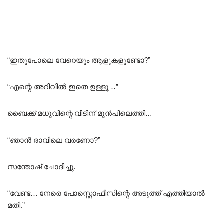
“ഇതുപോലെ വേറെയും ആളുകളുണ്ടോ?”
“എന്റെ അറിവിൽ ഇതെ ഉള്ളൂ…”
ബൈക്ക് മധുവിന്റെ വീടിന് മുൻപിലെത്തി…
“ഞാൻ രാവിലെ വരണോ?”
സന്തോഷ്‌ ചോദിച്ചു.
“വേണ്ട… നേരെ പോസ്റ്റൊഫീസിന്റെ അടുത്ത് എത്തിയാൽ
മതി.”