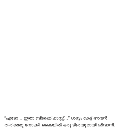
“എടോ… ഇതാ ബ്രേക്ക്ഫാസ്റ്റ്…” ശബ്ദം കേട്ട് അവൻ
തിരിഞ്ഞു നോക്കി. കൈയിൽ ഒരു ട്രേയുമായി ശിവാനി.