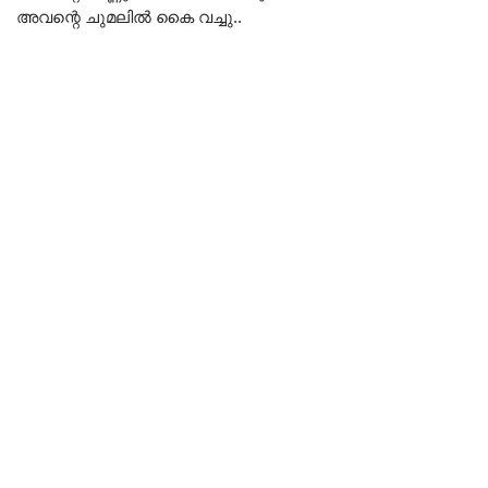
അവന്റെ ചുമലിൽ കൈ വച്ചു..