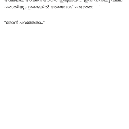
പരാതിയും ഉണ്ടെങ്കിൽ അമ്മയോട് പറഞ്ഞോ….”
“ഞാൻ പറഞ്ഞതാ..”