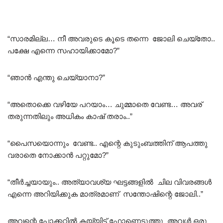
“സാരമില്ല… നീ അവരുടെ കൂടെ തന്നെ ജോലി ചെയ്തോ..
പക്ഷേ എന്നെ സഹായിക്കാമോ?”
“ഞാൻ എന്തു ചെയ്യാനാ?”
“അതൊക്കെ വഴിയേ പറയാം… ചുമ്മാതെ വേണ്ട… അവര്
തരുന്നതിലും അധികം കാഷ് തരാം..”
“പൈസയൊന്നും വേണ്ട.. എന്റെ കുടുംബത്തിന് ആപത്തു
വരാതെ നോക്കാൻ പറ്റുമോ?”
“തീർച്ചയായും.. അത്യാവശ്യ ഘട്ടങ്ങളിൽ ചില വിവരങ്ങൾ
എന്നെ അറിയിക്കുക മാത്രമാണ് സന്തോഷിന്റെ ജോലി..”
അവന്റെ പോക്കറ്റിൽ കയ്യിട്ട് ഫോണെടുത്തു അവൾ ഒരു