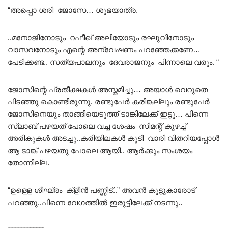
“അപ്പൊ ശരി ജോസേ… ശുഭയാത്ര.
..മനോജിനോടും റഫീഖ് അലിയോടും രഘുവിനോടും
വാസവനോടും എന്റെ അന്വേഷണം പറഞ്ഞേക്കണേ…
പേടിക്കണ്ട.. സത്യപാലനും ദേവരാജനും പിന്നാലെ വരും. “
ജോസിന്റെ പ്രതീക്ഷകൾ അസ്തമിച്ചു… അയാൾ വെറുതെ
പിടഞ്ഞു കൊണ്ടിരുന്നു. രണ്ടുപേർ കരിങ്കല്ലും രണ്ടുപേർ
ജോസിനെയും താങ്ങിയെടുത്ത് ടാങ്കിലേക്ക് ഇട്ടു… പിന്നെ
സ്ലാബ് പഴയത് പോലെ വച്ച ശേഷം സിമന്റ് കുഴച്ച്
അരികുകൾ അടച്ചു..കരിയിലകൾ കൂടി വാരി വിതറിയപ്പോൾ
ആ ടാങ്ക് പഴയതു പോലെ ആയി.. ആർക്കും സംശയം
തോന്നില്ല.
“ഉള്ളെ ശീഘ്രം ക്ളീൻ പണ്ണിട്..” അവൻ കൂട്ടുകാരോട്
പറഞ്ഞു..പിന്നെ വേഗത്തിൽ ഇരുട്ടിലേക്ക് നടന്നു..