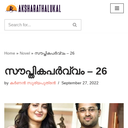
Skip
to
content
Home
»
Novel
»
സൗപ്തികപർവ്വം – 26
സൗപ്തികപർവ്വം – 26
by
കർണൻ സൂര്യപുത്രൻ
September 27, 2022