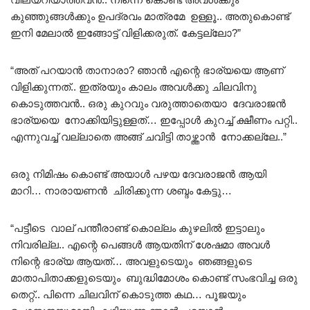
കുഞ്ഞുങ്ങൾക്കും ഉപദ്രവം മാത്രമേ ഉള്ളൂ.. അതുകൊണ്ട്
ഇനി മേലാൽ ഇങ്ങോട്ട് വിളിക്കരുത്. കേട്ടല്ലോ?”
“അത് പറയാൻ താനാരാ? ഞാൻ എന്റെ ഭാര്യയെ ആണ്
വിളിക്കുന്നത്.. ഇത്രയും കാലം അവൾക്കു ചിലവിനു
കൊടുത്തവൻ.. ഒരു കുറവും വരുത്താതെയാ ദേവരാജൻ
ഭാര്യയെ നോക്കിയിട്ടുള്ളത്… ഇപ്പോൾ കുറച്ച് ക്ഷീണം പറ്റി..
എന്നുവച്ച് വല്ലാതെ അങ്ങ് ചവിട്ടി താഴ്ത്താൻ നോക്കല്ലേ..”
ഒരു നിമിഷം കൊണ്ട് അയാൾ പഴയ ദേവരാജൻ ആയി
മാറി… നാരായണൻ ചിരിക്കുന്ന ശബ്ദം കേട്ടു…
“പട്ടീടെ വാല് പന്തീരാണ്ട് കൊല്ലം കുഴലിൽ ഇട്ടാലും
നിവരില്ല.. എന്റെ പെങ്ങൾ ആയതിന് ശേഷമാ അവൾ
നിന്റെ ഭാര്യ ആയത്… അവളുടെയും ഞങ്ങളുടെ
മാതാപിതാക്കളുടെയും ബുദ്ധിമോശം കൊണ്ട് സംഭവിച്ച ഒരു
തെറ്റ്.. പിന്നെ ചിലവിന് കൊടുത്ത കഥ… പൂജയും