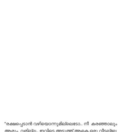
“രക്ഷപ്പെടാൻ വഴിയൊന്നുമില്ലെടോ.. നീ കരഞ്ഞാലും
ആരും വരില്ല.. ഇവിടെ അടുത്ത് ആകെ ഒരു വീടല്ലേ