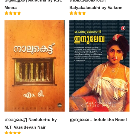
Meera
Balyakalasakhi by Vaikom
Muhammad Basheer
Rated
Rated
4.50
4.60
out of 5
out of 5
നാലുകെട്ട് | Naalukettu by
ഇന്ദുലേഖ – Indulekha Novel
M.T. Vasudevan Nair