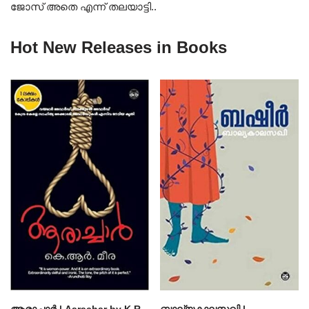
ജോസ് അതെ എന്ന് തലയാട്ടി..
Hot New Releases in Books
ആരാച്ചാര്‍ | Aarachar by K.R.
ബാല്യകാലസഖി |