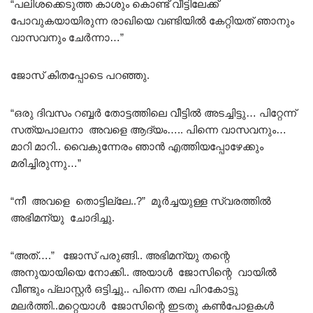
“പലിശക്കെടുത്ത കാശും കൊണ്ട് വീട്ടിലേക്ക്
പോവുകയായിരുന്ന രാഖിയെ വണ്ടിയിൽ കേറ്റിയത് ഞാനും
വാസവനും ചേർന്നാ…”
ജോസ് കിതപ്പോടെ പറഞ്ഞു.
“ഒരു ദിവസം റബ്ബർ തോട്ടത്തിലെ വീട്ടിൽ അടച്ചിട്ടു… പിറ്റേന്ന്
സത്യപാലനാ അവളെ ആദ്യം….. പിന്നെ വാസവനും…
മാറി മാറി.. വൈകുന്നേരം ഞാൻ എത്തിയപ്പോഴേക്കും
മരിച്ചിരുന്നു…”
“നീ അവളെ തൊട്ടില്ലേ..?” മൂർച്ചയുള്ള സ്വരത്തിൽ
അഭിമന്യു ചോദിച്ചു.
“അത്….” ജോസ് പരുങ്ങി.. അഭിമന്യു തന്റെ
അനുയായിയെ നോക്കി.. അയാൾ ജോസിന്റെ വായിൽ
വീണ്ടും പ്ലാസ്റ്റർ ഒട്ടിച്ചു.. പിന്നെ തല പിറകോട്ടു
മലർത്തി..മറ്റെയാൾ ജോസിന്റെ ഇടതു കൺപോളകൾ