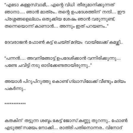
“എടോ കള്ളസ്വാമീ,.. എന്റെ വിധി തീരുമാനിക്കുന്നത്
ഞാനാ…. ഞാൻ മാത്രം.. തന്റെ ഉപദേശത്തിന് നന്ദി… ഈ
പ്രശ്നങ്ങളെല്ലാം ഒതുക്കിയ ശേഷം ഞാൻ വരുന്നുണ്ട്,
തന്നെയൊന്ന് കാണാൻ… അന്നും ഇത് പറയണം..”
ദേവരാജൻ ഫോൺ കട്ട് ചെയ്ത് മദ്യം വായിലേക്ക് കമഴ്ത്തി..
“പന്നൻ…. അവനിങ്ങോട്ട് ഉപദേശിക്കാൻ വന്നിരിക്കുന്നു…
പണ്ടേ ചവിട്ടി നടു ഓടിക്കേണ്ടതായിരുന്നു..”
അയാൾ പിറുപിറുത്തു കൊണ്ട് ഗ്ലാസിലേക്ക് വീണ്ടും മദ്യം
പകർന്നു..
************
കതകിന് തട്ടുന്ന ശബ്ദം കേട്ട് ജോസ് കണ്ണു തുറന്നു.. ഫോൺ
എടുത്ത് സമയം നോക്കി… രാത്രി പതിനൊന്നര.. വിനോദ്