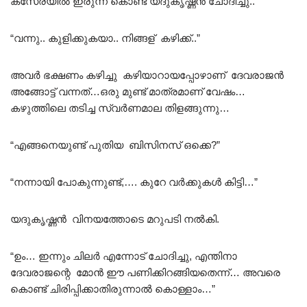
കസേരയിൽ ഇരുന്ന് കൊണ്ട് യദുകൃഷ്ണൻ ചോദിച്ചു..
“വന്നു.. കുളിക്കുകയാ.. നിങ്ങള് കഴിക്ക്..”
അവർ ഭക്ഷണം കഴിച്ചു കഴിയാറായപ്പോഴാണ് ദേവരാജൻ
അങ്ങോട്ട് വന്നത്…ഒരു മുണ്ട് മാത്രമാണ് വേഷം…
കഴുത്തിലെ തടിച്ച സ്വർണമാല തിളങ്ങുന്നു…
“എങ്ങനെയുണ്ട് പുതിയ ബിസിനസ്‌ ഒക്കെ?”
“നന്നായി പോകുന്നുണ്ട്,…. കുറേ വർക്കുകൾ കിട്ടി…”
യദുകൃഷ്ണൻ വിനയത്തോടെ മറുപടി നൽകി.
“ഉം… ഇന്നും ചിലർ എന്നോട് ചോദിച്ചു, എന്തിനാ
ദേവരാജന്റെ മോൻ ഈ പണിക്കിറങ്ങിയതെന്ന്… അവരെ
കൊണ്ട് ചിരിപ്പിക്കാതിരുന്നാൽ കൊള്ളാം…”