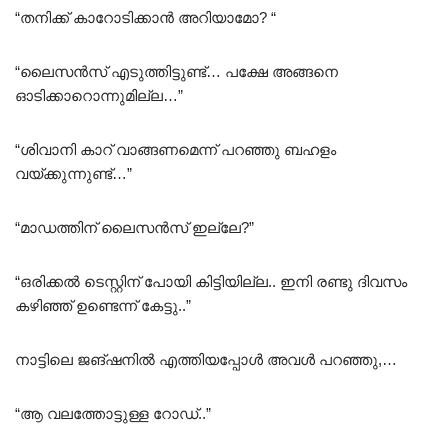
“തനിക്ക് കാറോടിക്കാൻ അറിയാമോ? “
“ലൈസൻസ് എടുത്തിട്ടുണ്ട്… പക്ഷേ അങ്ങനെ
ഓടിക്കാറൊന്നുമില്ല…”
“ശിവാനി കാറ് വാങ്ങണമെന്ന് പറഞ്ഞു ബഹളം
വയ്ക്കുന്നുണ്ട്…”
“മാഡത്തിന് ലൈസൻസ് ഇല്ലേ?”
“ഒരിക്കൽ ടെസ്റ്റിന് പോയി കിട്ടിയില്ല.. ഇനി രണ്ടു ദിവസം
കഴിഞ്ഞ് ഉണ്ടെന്ന് കേട്ടു..”
നാട്ടിലെ ജങ്ഷനിൽ എത്തിയപ്പോൾ അവൾ പറഞ്ഞു,…
“ആ വലത്തോട്ടുള്ള റോഡ്..”