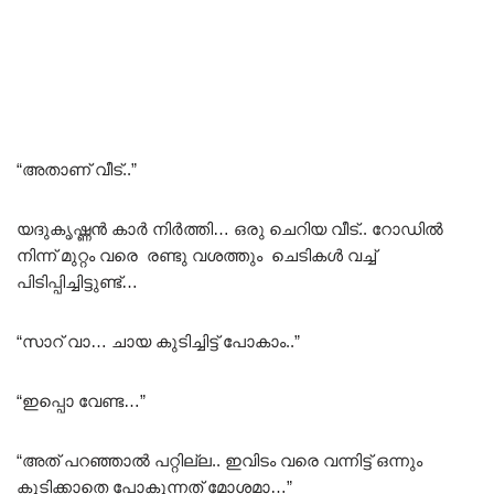
“അതാണ്‌ വീട്..”
യദുകൃഷ്ണൻ കാർ നിർത്തി… ഒരു ചെറിയ വീട്.. റോഡിൽ
നിന്ന് മുറ്റം വരെ രണ്ടു വശത്തും ചെടികൾ വച്ച്
പിടിപ്പിച്ചിട്ടുണ്ട്…
“സാറ് വാ… ചായ കുടിച്ചിട്ട് പോകാം..”
“ഇപ്പൊ വേണ്ട…”
“അത് പറഞ്ഞാൽ പറ്റില്ല.. ഇവിടം വരെ വന്നിട്ട് ഒന്നും
കുടിക്കാതെ പോകുന്നത് മോശമാ…”