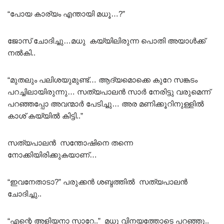
“പോയ കാര്യം എന്തായി മധൂ…?”
ജോസ് ചോദിച്ചു…മധു കയ്യിലിരുന്ന പൊതി അയാൾക്ക്
നൽകി..
“മുതലും പലിശയുമുണ്ട്… ആദ്യമൊക്കെ കുറേ സങ്കടം
പറച്ചിലായിരുന്നു… സത്യപാലൻ സാർ നേരിട്ടു വരുമെന്ന്
പറഞ്ഞപ്പോ അവന്മാർ പേടിച്ചു… അര മണിക്കൂറിനുള്ളിൽ
കാശ് കയ്യിൽ കിട്ടി..”
സത്യപാലൻ സന്തോഷിനെ തന്നെ
നോക്കിയിരിക്കുകയാണ്…
“ഇവനേതാടാ?” പരുക്കൻ ശബ്ദത്തിൽ സത്യപാലൻ
ചോദിച്ചു..
“എന്റെ അളിയനാ സാറേ..” മധു വിനയത്തോടെ പറഞ്ഞു..