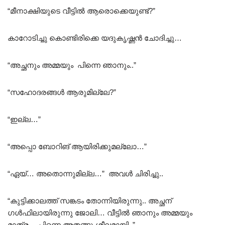
“മീനാക്ഷിയുടെ വീട്ടിൽ ആരൊക്കെയുണ്ട്?”
കാറോടിച്ചു കൊണ്ടിരിക്കെ യദുകൃഷ്ണൻ ചോദിച്ചു…
“അച്ഛനും അമ്മയും പിന്നെ ഞാനും..”
“സഹോദരങ്ങൾ ആരുമില്ലേ?”
“ഇല്ല…”
“അപ്പൊ ബോറിങ് ആയിരിക്കുമല്ലോ…”
“ഏയ്… അതൊന്നുമില്ല…” അവൾ ചിരിച്ചു..
“കുട്ടിക്കാലത്ത് സങ്കടം തോന്നിയിരുന്നു.. അച്ഛന്
ഗൾഫിലായിരുന്നു ജോലി… വീട്ടിൽ ഞാനും അമ്മയും
മാത്രം.. പിന്നെ അതങ്ങു ശീലമായി..”