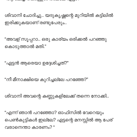
ശിവാനി ചോദിച്ചു.. യദുകൃഷ്ണന്റെ മുറിയിൽ കട്ടിലിൽ
ഇരിക്കുകയാണ് രണ്ടുപേരും..
“അവള് സൂപ്പറാ.. ഒരു കാര്യം ഒരിക്കൽ പറഞ്ഞു
കൊടുത്താൽ മതി.”
“ഏട്ടൻ ആരെയാ ഉദ്ദേശിച്ചത്?”
“നീ മീനാക്ഷിയെ കുറിച്ചല്ലേ പറഞ്ഞേ?”
ശിവാനി അവന്റെ കണ്ണുകളിലേക്ക് തന്നെ നോക്കി..
“എന്ന് ഞാൻ പറഞ്ഞോ? ഓഫിസിൽ വേറെയും
പെൺകുട്ടികൾ ഇല്ലേ? ഏട്ടന്റെ മനസ്സിൽ ആ പേര്
വരാനെന്താ കാരണം? “