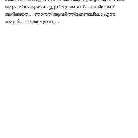
ഒരുപാട് പേരുടെ കണ്ണുനീർ ഉണ്ടെന്ന് വൈകിയാണ്
അറിഞ്ഞത്… ഞാനത് ആവർത്തിക്കേണ്ടല്ലോ എന്ന്
കരുതി… അത്രേ ഉള്ളൂ…..”