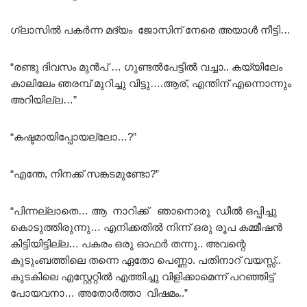
ഗ്ലാസിൽ പകർന്ന മദ്യം ജോസിന് നേരെ അയാൾ നീട്ടി…
“രണ്ടു ദിവസം മുൻപ് … ഗുണ്ടൽപേട്ടിൽ വച്ചാ.. കയ്യിലേം
കാലിലേം ഞരമ്പ് മുറിച്ചു വിട്ടു….ആര്, എന്തിന് എന്നൊന്നും
അറിയില്ല…”
“കഷ്ടമായിപ്പോയല്ലോ…?”
“എന്തേ, നിനക്ക് സങ്കടമുണ്ടോ?”
“പിന്നല്ലാതെ… ആ നാറിക്ക് ഞാനൊരു ഡീൽ ഒപ്പിച്ചു
കൊടുത്തിരുന്നു… എനിക്കതിൽ നിന്ന് ഒരു രൂപ കമ്മീഷൻ
കിട്ടിയിട്ടില്ല… പകരം ഒരു ഓഫർ തന്നു.. അവന്റെ
കുടുംബത്തിലെ തന്നെ ഏതോ പെണ്ണാ. പതിനാറ് വയസ്സ്..
കുടകിലെ എസ്റ്റേറ്റിൽ എത്തിച്ചു വിളിക്കാമെന്ന് പറഞ്ഞിട്ട്
പോയവനാ… അതോർത്താ വിഷമം..”