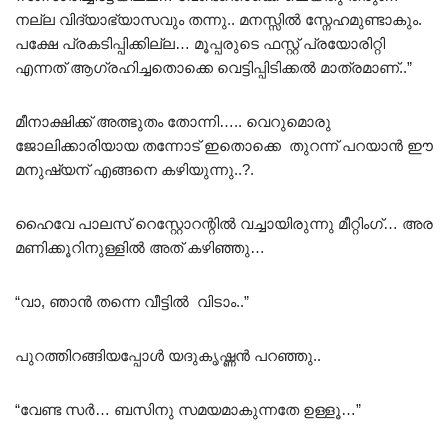
നല്ല വിദ്യാഭ്യാസവും തന്നു.. മനസ്സിൽ സ്നേഹമുണ്ടാകും.
പക്ഷേ പ്രകടിപ്പിക്കില്ല… മൂപ്പരുടെ ഫസ്റ്റ് പ്രയോരിറ്റി
എന്നത് ആഗ്രഹിച്ചതൊക്കെ വെട്ടിപ്പിടിക്കൽ മാത്രമാണ്..”
മീനാക്ഷിക്ക് അത്ഭുതം തോന്നി….. വെറുമൊരു
ജോലിക്കാരിയായ തന്നോട് ഇതൊക്കെ തുറന്ന് പറയാൻ ഈ
മനുഷ്യന് എങ്ങനെ കഴിയുന്നു..?.
ഹൈവേ പാലസ് റെസ്റ്റോറന്റിൽ വച്ചായിരുന്നു മീറ്റിംഗ്… അര
മണിക്കൂറിനുള്ളിൽ അത് കഴിഞ്ഞു…
“വാ, ഞാൻ തന്നെ വീട്ടിൽ വിടാം..”
പുറത്തിറങ്ങിയപ്പോൾ യദുകൃഷ്ണൻ പറഞ്ഞു..
“വേണ്ട സർ… ബസിനു സമയമാകുന്നതേ ഉള്ളൂ…”