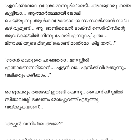
“എനിക്ക് വേറെ ഉദ്ദേശമൊന്നുമില്ലെടീ…അവളൊരു നല്ല
കുട്ടിയാ… ആത്മാർത്ഥമായി ജോലി
ചെയ്യുന്നു..ആൾക്കാരോടൊക്കെ സംസാരിക്കാൻ നല്ല
കഴിവുമുണ്ട്… ആ ഓൺലൈൻ ടാക്സി സെർവീസിന്റെ
ആഡ് കയ്യിൽ നിന്നു പോയി എന്നുറപ്പിച്ചതാ…
മീനാക്ഷിയുടെ മിടുക്ക് കൊണ്ട് മാത്രമാ കിട്ടിയത്…”
“ഞാൻ വെറുതെ പറഞ്ഞതാ ..മനസ്സിൽ
എന്താണെന്നറിയാൻ… ഏട്ടൻ വാ.. എനിക്ക് വിശക്കുന്നു..
വല്ലതും കഴിക്കാം…”
രണ്ടുപേരും താഴേക്ക് ഇറങ്ങി ചെന്നു.. ഡൈനിങ്റൂമിൽ
സീതാലക്ഷ്മി ഭക്ഷണം മേശപ്പുറത്ത് എടുത്തു
വയ്ക്കുകയാണ്…
“അച്ഛൻ വന്നില്ലേ അമ്മേ?”