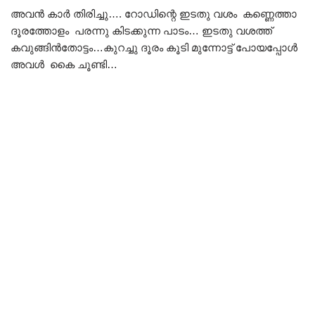
അവൻ കാർ തിരിച്ചു…. റോഡിന്റെ ഇടതു വശം കണ്ണെത്താ
ദൂരത്തോളം പരന്നു കിടക്കുന്ന പാടം… ഇടതു വശത്ത്
കവുങ്ങിൻതോട്ടം…കുറച്ചു ദൂരം കൂടി മുന്നോട്ട് പോയപ്പോൾ
അവൾ കൈ ചൂണ്ടി…