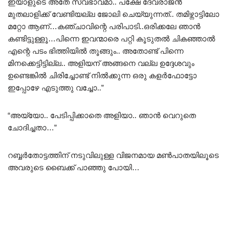
ഇയാളുടെ അതേ സ്വഭാവമാ.. പക്ഷേ ദേവരാജൻ
മുതലാളിക്ക് വേണ്ടിയല്ല ജോലി ചെയ്യുന്നത്.. തമിഴ്നാട്ടിലോ
മറ്റോ ആണ്…കഞ്ചാവിന്റെ പരിപാടി..ഒരിക്കലേ ഞാൻ
കണ്ടിട്ടുള്ളൂ…പിന്നെ ഇവന്മാരെ പറ്റി കൂടുതൽ ചികഞ്ഞാൽ
എന്റെ പടം ഭിത്തിയിൽ തൂങ്ങും.. അതോണ്ട് പിന്നെ
മിനക്കെട്ടിട്ടില്ല.. അളിയന് അങ്ങനെ വല്ല ഉദ്ദേശവും
ഉണ്ടെങ്കിൽ ചിരിച്ചോണ്ട് നിൽക്കുന്ന ഒരു കളർഫോട്ടോ
ഇപ്പോഴേ എടുത്തു വച്ചോ..”
“അയ്യോ.. പേടിപ്പിക്കാതെ അളിയാ.. ഞാൻ വെറുതെ
ചോദിച്ചതാ…”
റബ്ബർതോട്ടത്തിന് നടുവിലുള്ള വിജനമായ മൺപാതയിലൂടെ
അവരുടെ ബൈക്ക് പാഞ്ഞു പോയി…