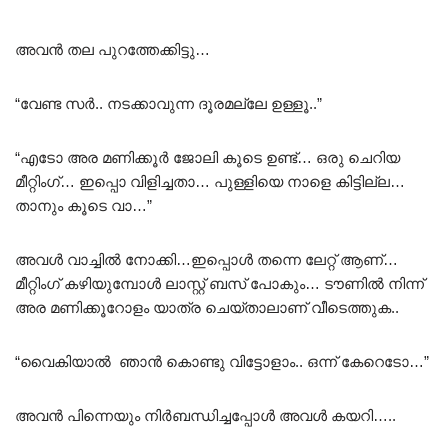
അവൻ തല പുറത്തേക്കിട്ടു…
“വേണ്ട സർ.. നടക്കാവുന്ന ദൂരമല്ലേ ഉള്ളൂ..”
“എടോ അര മണിക്കൂർ ജോലി കൂടെ ഉണ്ട്… ഒരു ചെറിയ
മീറ്റിംഗ്… ഇപ്പൊ വിളിച്ചതാ… പുള്ളിയെ നാളെ കിട്ടില്ല…
താനും കൂടെ വാ…”
അവൾ വാച്ചിൽ നോക്കി…ഇപ്പൊൾ തന്നെ ലേറ്റ് ആണ്…
മീറ്റിംഗ് കഴിയുമ്പോൾ ലാസ്റ്റ് ബസ് പോകും… ടൗണിൽ നിന്ന്
അര മണിക്കൂറോളം യാത്ര ചെയ്താലാണ് വീടെത്തുക..
“വൈകിയാൽ ഞാൻ കൊണ്ടു വിട്ടോളാം.. ഒന്ന് കേറെടോ…”
അവൻ പിന്നെയും നിർബന്ധിച്ചപ്പോൾ അവൾ കയറി…..