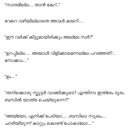
“സാരമില്ല… താൻ കേറ്..”
വേറെ വഴിയില്ലാതെ അവൾ കയറി….
“ഈ വർക്ക്‌ കിട്ടുമായിരിക്കും അല്ലേ സർ?”
“ഉറപ്പില്ല…. അയാൾ വിളിക്കാമെന്നല്ലേ പറഞ്ഞത്?..
നോക്കാം…”
“ഉം…”
“തനിക്കൊരു സ്കൂട്ടർ വാങ്ങിക്കൂടെ? എന്തിനാ ഇത്രേം ദൂരം
ബസിൽ യാത്ര ചെയ്യുന്നെ?”
“അയ്യോ, എനിക്ക് പേടിയാ…. ബസിലാ സുഖം…
ചാരിയിരുന്ന് കാറ്റും കൊണ്ട് പോകാലോ…”