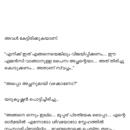
അവൾ കേട്ടിരിക്കുകയാണ്.
“എനിക്ക് ഇത് എങ്ങനെയെങ്കിലും വിജയിപ്പിക്കണം… ഈ
ഏജൻസി വാങ്ങാനുള്ള പൈസ അച്ഛന്റെയാ… അത് തിരിച്ചു
കൊടുക്കണം… അതാണ് സ്വപ്നം..”
“അപ്പൊ അച്ഛനുമായി വഴക്കാണോ?”
യദുകൃഷ്ണൻ പൊട്ടിച്ചിരിച്ചു..
“അങ്ങനെ ഒന്നും ഇല്ല… മൂപ്പര് പ്രത്യേക ടൈപ്പാ… എന്റെ
ഓർമയിൽ എന്നോടോ ശിവയോടോ സ്നേഹത്തിൽ
സംസാരിച്ചിട്ടേയില്ല… വേണ്ടതൊക്കെ ചെയ്തു തരും…