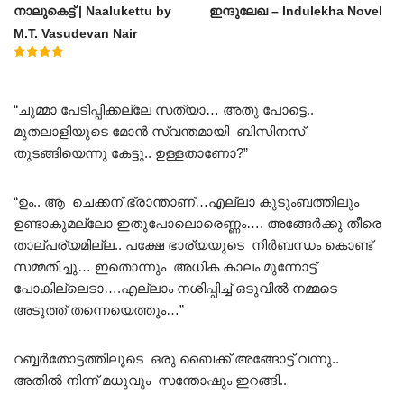
നാലുകെട്ട് | Naalukettu by
ഇന്ദുലേഖ – Indulekha Novel
M.T. Vasudevan Nair
Rated
5.00
out of 5
“ചുമ്മാ പേടിപ്പിക്കല്ലേ സത്യാ… അതു പോട്ടെ..
മുതലാളിയുടെ മോൻ സ്വന്തമായി ബിസിനസ്
തുടങ്ങിയെന്നു കേട്ടു.. ഉള്ളതാണോ?”
“ഉം.. ആ ചെക്കന് ഭ്രാന്താണ്…എല്ലാ കുടുംബത്തിലും
ഉണ്ടാകുമല്ലോ ഇതുപോലൊരെണ്ണം…. അങ്ങേർക്കു തീരെ
താല്പര്യമില്ല.. പക്ഷേ ഭാര്യയുടെ നിർബന്ധം കൊണ്ട്
സമ്മതിച്ചു… ഇതൊന്നും അധിക കാലം മുന്നോട്ട്
പോകില്ലെടാ….എല്ലാം നശിപ്പിച്ച് ഒടുവിൽ നമ്മടെ
അടുത്ത് തന്നെയെത്തും…”
റബ്ബർതോട്ടത്തിലൂടെ ഒരു ബൈക്ക് അങ്ങോട്ട് വന്നു..
അതിൽ നിന്ന് മധുവും സന്തോഷും ഇറങ്ങി..