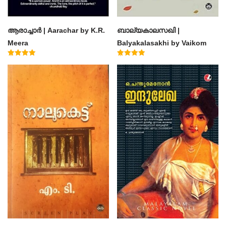
ആരാച്ചാര്‍ | Aarachar by K.R.
ബാല്യകാലസഖി |
Meera
Balyakalasakhi by Vaikom
Muhammad Basheer
Rated
Rated
4.50
4.60
out of 5
out of 5