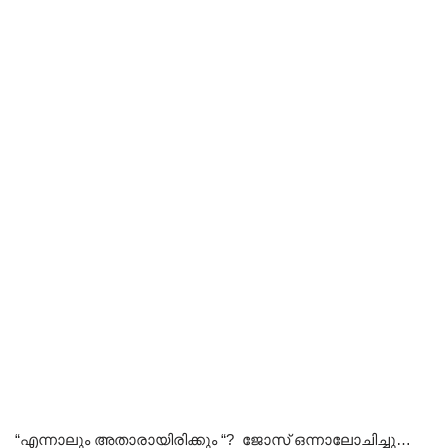
“എന്നാലും അതാരായിരിക്കും “? ജോസ് ഒന്നാലോചിച്ചു…