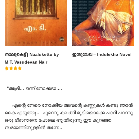
നാലുകെട്ട് | Naalukettu by
ഇന്ദുലേഖ – Indulekha Novel
M.T. Vasudevan Nair
Rated
5.00
out of 5
“ആദി… ഒന്ന് നോക്കടാ….
എന്റെ നേരെ നോക്കിയ അവന്റെ കണ്ണുകൾ കണ്ടു ഞാൻ
കൈ എടുത്തു… ചുമന്നു കലങ്ങി മുടിയൊക്കെ പാറി പറന്നു
ഒരു ഭ്രാന്തനെ പോലെ ആയിരുന്നു ഈ കുറഞ്ഞ
സമയത്തിനുള്ളിൽ തന്നേ…