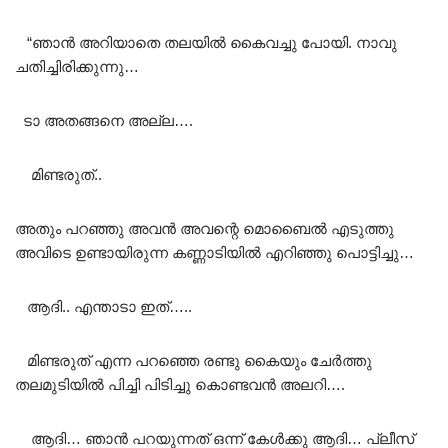
“ഞാൻ അറിയാതെ തലയിൽ കൈവച്ചു പോയി. നാവു
ചതിച്ചിരിക്കുന്നു…
ടാ അതങ്ങനെ അല്ല….
മിണ്ടരുത്..
അതും പറഞ്ഞു അവൻ അവന്റെ മൊബൈൽ എടുത്തു
അവിടെ ഉണ്ടായിരുന്ന കണ്ണാടിയിൽ എറിഞ്ഞു പൊട്ടിച്ചു…
ആദി.. എന്താടാ ഇത്…..
മിണ്ടരുത് എന്ന പറഞ്ഞെ രണ്ടു കൈയും ചേർത്തു
തലമുടിയിൽ പിച്ചി പിടിച്ചു കൊണ്ടവൻ അലറി….
ആദി… ഞാൻ പറയുന്നത് ഒന്ന് കേൾക്കു ആദി… പ്ലീസ്