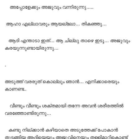
അപ്പോളേക്കും അജുവും വന്നിരുന്നു…..
ആഹാ എല്ലാവരും ആയല്ലോ… തികഞ്ഞു…
ആദി എന്താടാ ഇത്… ആ ചില്ലു താഴെ ഇടൂ… അജുവും
കരയുന്നുണ്ടായിരുന്നു…
.
അടുത്ത് വരരുത് കൊല്ലും ഞാൻ… എനിക്കാരെയും
കാണണ്ട..
വീണ്ടും വീണ്ടും ശക്തമായി തന്നേ അവൻ ശരീരത്തിൽ
വരഞ്ഞോണ്ടിരുന്നു…
കണ്ടു നില്ക്കാൻ കഴിയാതെ അടുത്തേക്ക് പോകാൻ
തുടങ്ങിയ ആദിയെയും അജുവിനെയും തള്ളിമാറ്റികൊണ്ട്