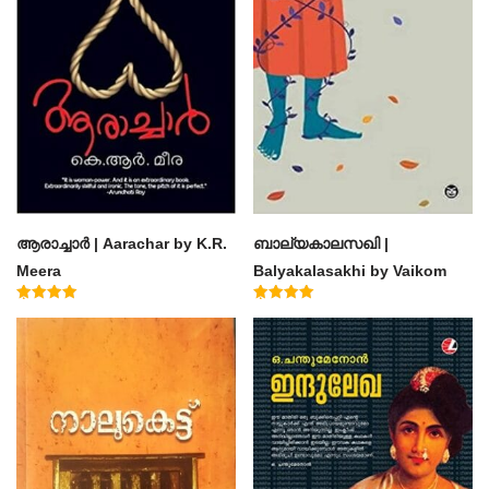
ആരാച്ചാര്‍ | Aarachar by K.R.
ബാല്യകാലസഖി |
Meera
Balyakalasakhi by Vaikom
Muhammad Basheer
Rated
Rated
4.50
4.60
out of 5
out of 5