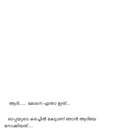
ആദി….. മോനെ എന്താ ഇത്…
ഓപ്പയുടെ കരച്ചിൽ കേട്ടാണ് ഞാൻ ആദിയേ
നോക്കിയത്….