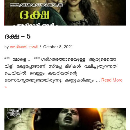
ദക്ഷ – 5
by
അഭിരാമി അഭി
October 8, 2021
“””” മോളെ…. “””” ഗദ്ഗതത്തോടെയുള്ള ആരുടെയൊ
വിളി കേട്ടപ്പോഴാണ് സ്വപ്ന മിഴികൾ വലിച്ചുതുറന്നത്.
ചെവിയിൽ വെള്ളം കയറിയതിന്റെ
ഒരസ്വസ്തതയുണ്ടായിരുന്നു. കണ്ണുകൾക്കും …
Read More
»