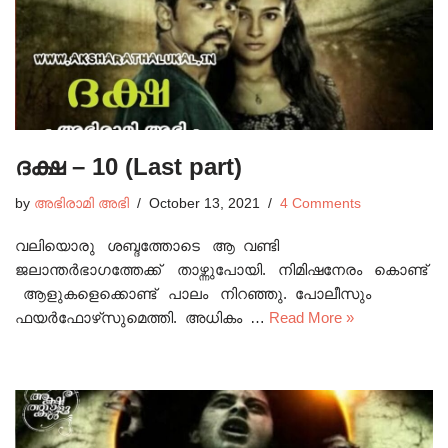
ദക്ഷ – 10 (Last part)
by
അഭിരാമി അഭി
October 13, 2021
4 Comments
വലിയൊരു ശബ്ദത്തോടെ ആ വണ്ടി
ജലാന്തർഭാഗത്തേക്ക് താഴ്ന്നുപോയി. നിമിഷനേരം കൊണ്ട്
ആളുകളെക്കൊണ്ട് പാലം നിറഞ്ഞു. പോലീസും
ഫയർഫോഴ്‌സുമെത്തി. അധികം …
Read More »