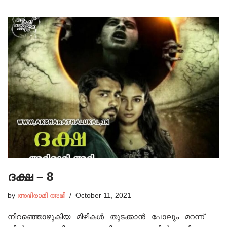
ദക്ഷ – 8
by
അഭിരാമി അഭി
October 11, 2021
നിറഞ്ഞൊഴുകിയ മിഴികൾ തുടക്കാൻ പോലും മറന്ന്