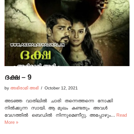
ദക്ഷ – 9
by
അഭിരാമി അഭി
October 12, 2021
അടഞ്ഞ വാതിലിൽ ചാരി തന്നെത്തന്നെ നോക്കി
നിൽക്കുന്ന സായി. ആ മുഖം കണ്ടതും അവൾ
വേഗത്തിൽ ബെഡിൽ നിന്നുമെണീറ്റു. അപ്പോഴും…
Read
More »