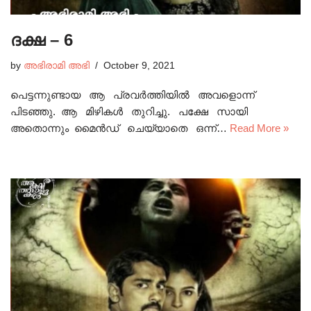
ദക്ഷ – 6
by
അഭിരാമി അഭി
October 9, 2021
പെട്ടന്നുണ്ടായ ആ പ്രവർത്തിയിൽ അവളൊന്ന്
പിടഞ്ഞു. ആ മിഴികൾ തുറിച്ചു. പക്ഷേ സായി
അതൊന്നും മൈൻഡ് ചെയ്യാതെ ഒന്ന്…
Read More »