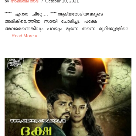
by
അഭിരാമി അഭി
October 10, 2021
“”””” എന്താ ചിറ്റേ…. “””” ആദ്യമോടിയവരുടെ
അരികിലെത്തിയ സായി ചോദിച്ചു. പക്ഷേ
അവരെന്തെങ്കിലും പറയും മുന്നേ തന്നെ മുറിക്കുള്ളിലെ
…
Read More »