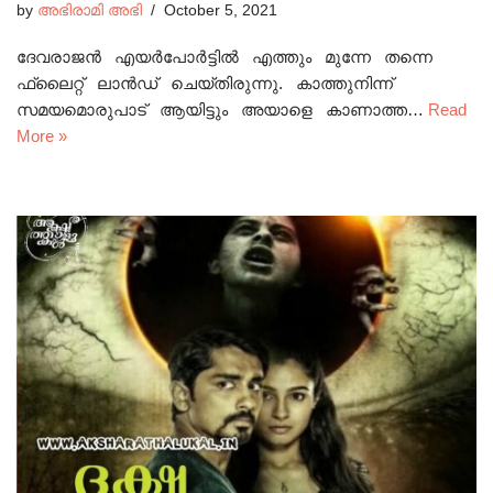
by
അഭിരാമി അഭി
October 5, 2021
ദേവരാജൻ എയർപോർട്ടിൽ എത്തും മുന്നേ തന്നെ
ഫ്ലൈറ്റ് ലാൻഡ് ചെയ്തിരുന്നു. കാത്തുനിന്ന്
സമയമൊരുപാട് ആയിട്ടും അയാളെ കാണാത്ത…
Read
More »