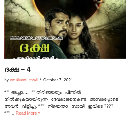
ദക്ഷ – 4
by
അഭിരാമി അഭി
October 7, 2021
“”” അച്ഛാ…. “”” തിരിഞ്ഞതും പിന്നിൽ
നിൽക്കുകയായിരുന്ന ദേവരാജനെകണ്ട് അമ്പരപ്പോടെ
അവൻ വിളിച്ചു. “””” നീയെന്താ സായി ഇവിടെ ????
“”””…
Read More »