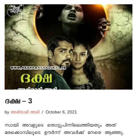
ദക്ഷ – 3
by
അഭിരാമി അഭി
October 6, 2021
സായി അവളുടെ തൊട്ടുപിന്നിലെത്തിയതും അത്
മരക്കൊമ്പിലൂടെ ഊർന്ന് അവൾക്ക് നേരെ ആഞ്ഞു.