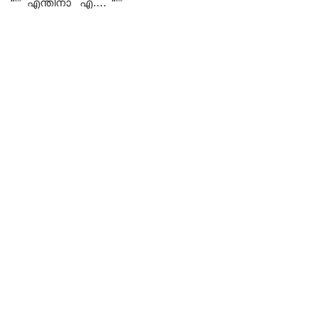
“”” എന്തിനാ എ…. “””