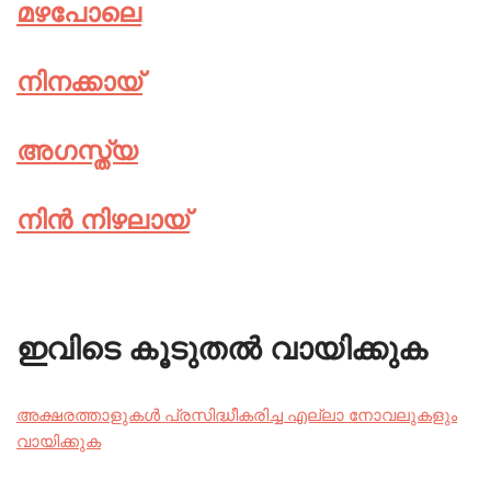
മഴപോലെ
നിനക്കായ്‌
അഗസ്ത്യ
നിൻ നിഴലായ്
ഇവിടെ കൂടുതൽ വായിക്കുക
അക്ഷരത്താളുകൾ പ്രസിദ്ധീകരിച്ച എല്ലാ നോവലുകളും
വായിക്കുക