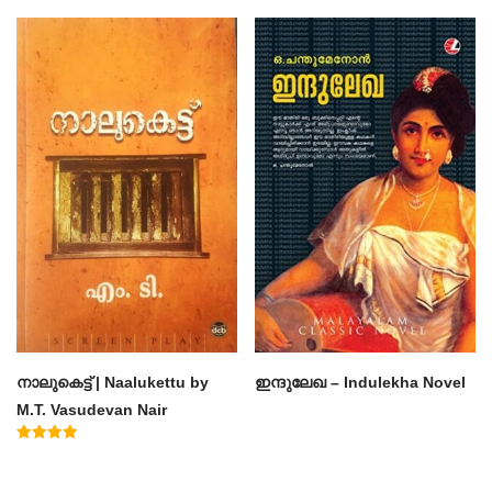
Rated
Rated
4.50
4.60
out of 5
out of 5
നാലുകെട്ട് | Naalukettu by
ഇന്ദുലേഖ – Indulekha Novel
M.T. Vasudevan Nair
Rated
5.00
out of 5