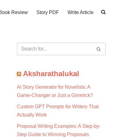
Book Review
Story PDF
Write Article
Aksharathalukal
AI Story Generator for Novelists: A
Game-Changer or Just a Gimmick?
Custom GPT Prompts for Writers That
Actually Work
Proposal Writing Examples: A Step-by-
Step Guide to Winning Proposals