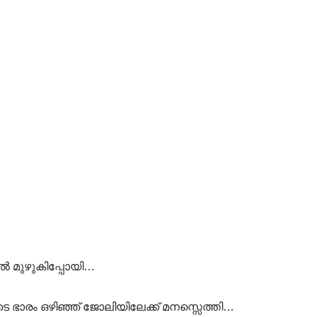
്‍ മുഴുകിപ്പോയി…
ളുടെ ഭാരം ഒഴിഞ്ഞ് ജോലിയിലേക്ക് മനസ്സെത്തി…