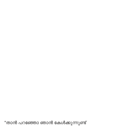
“താൻ പറഞ്ഞോ ഞാൻ കേൾക്കുന്നുണ്ട്