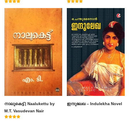
Muhammad Basheer
Rated
Rated
4.50
4.60
out of 5
out of 5
നാലുകെട്ട് | Naalukettu by
ഇന്ദുലേഖ – Indulekha Novel
M.T. Vasudevan Nair
Rated
5.00
out of 5