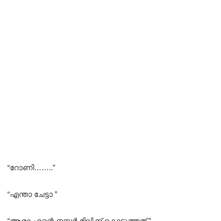
“റോണി……..”
“എന്താ ചേട്ടാ ”
“ആരാ എന്റെ നമ്പർ മിലിക്ക് കൊടുത്തത് ”