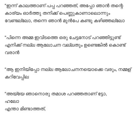
“ഇന്ന് കാലത്താണ് പപ്പ പറഞ്ഞത്, അപ്പോ ഞാൻ തന്റെ
കാര്യം ഓർത്തു തനിക്ക് പെണ്ണുകാണാലൊന്നും
വേണ്ടല്ലോ, തന്നെ ഞാൻ മുൻപേ കണ്ടു കഴിഞ്ഞല്ലോ
“പിന്നെ അമ്മ ഇവിടത്തെ ഒരു ചേട്ടനോട് പറഞ്ഞിട്ടുണ്ട്
എനിക്ക് നല്ല ആലോചന വല്ലതും ഉണ്ടെങ്കിൽ കൊണ്ട്
വരാൻ
“ആ ഇനിയിപ്പോ നല്ല ആലോചനനയൊക്കെ വരും, നമ്മള്
കറിവേപ്പില
“അയ്യേ ഞാനൊരു തമാശ പറഞ്ഞതാണ് ട്ടോ,
ഹലോ
എന്താ മിണ്ടാത്തത്,