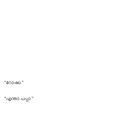
“റോഷാ ”
“എന്താ പപ്പാ ”