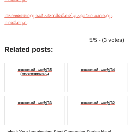
അക്ഷരത്താളുകൾ പ്രസിദ്ധീകരിച്ച എല്ലാ കഥകളും
വായിക്കുക
5/5 - (3 votes)
Related posts:
വേഴാമ്പൽ - പാർട്ട്‌ 35
വേഴാമ്പൽ - പാർട്ട്‌ 34
(അവസാനഭാഗം)
വേഴാമ്പൽ - പാർട്ട്‌ 33
വേഴാമ്പൽ - പാർട്ട്‌ 32
Unlock Your Imagination: Start Generating Stories Now!