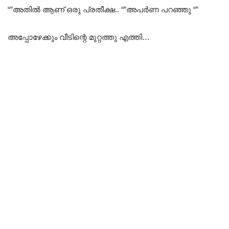
“”അതിൽ ആണ് ഒരു പ്രതീക്ഷ.. “”അപർണ പറഞ്ഞു “”
അപ്പോഴേക്കും വീടിന്റെ മുറ്റത്തു എത്തി…