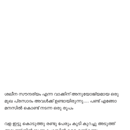
ശലീന സൗന്ദര്യം എന്ന വാക്കിന് അനുയോജ്യമായ ഒരു
മുഖ പ്രസാദം അവൾക്ക് ഉണ്ടായിരുന്നു…. പണ്ട് എങ്ങോ
മനസിൽ കൊണ്ട് നടന്ന ഒരു രൂപം
വള ഇട്ടു കൊടുത്തു രണ്ടു പേരും കൂടി കുറച്ചു അടുത്ത്