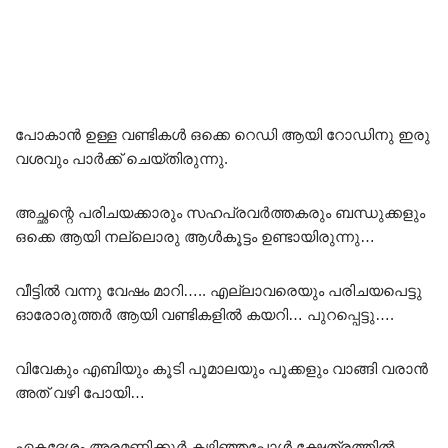
പോകാൻ ഉള്ള വണ്ടികൾ ഒക്കെ റെഡി ആയി റോഡിനു ഇരു
വശവും പാർക്ക്‌ ചെയ്തിരുന്നു.
അച്ഛന്റെ പരിചയക്കാരും സഹപ്രവർത്തകരും ബന്ധുക്കളും
ഒക്കെ ആയി നല്ലൊരു ആൾകൂട്ടം ഉണ്ടായിരുന്നു…
വീട്ടിൽ വന്നു വേഷം മാറി….. എല്ലാവരെയും പരിചയപെട്ടു
ഓരോരുത്തർ ആയി വണ്ടികളിൽ കയറി… പുറപ്പെട്ടു….
വിവേകും എബിയും കൂടി പൂമാലയും പൂക്കളും വാങ്ങി വരാൻ
അത് വഴി പോയി…
ഏകദേശം അരമണിക്കൂർ കഴിഞ്ഞപ്പോൾ ക്ഷേത്രത്തിൽ