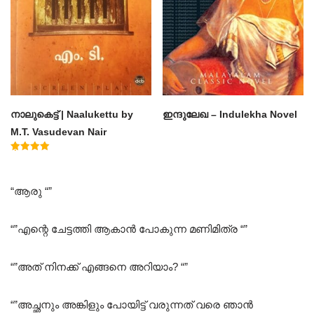
നാലുകെട്ട് | Naalukettu by
ഇന്ദുലേഖ – Indulekha Novel
M.T. Vasudevan Nair
Rated
5.00
out of 5
“ആരു “”
“”എന്റെ ചേട്ടത്തി ആകാൻ പോകുന്ന മണിമിത്ര “”
“”അത് നിനക്ക് എങ്ങനെ അറിയാം? “”
“”അച്ഛനും അങ്കിളും പോയിട്ട് വരുന്നത് വരെ ഞാൻ