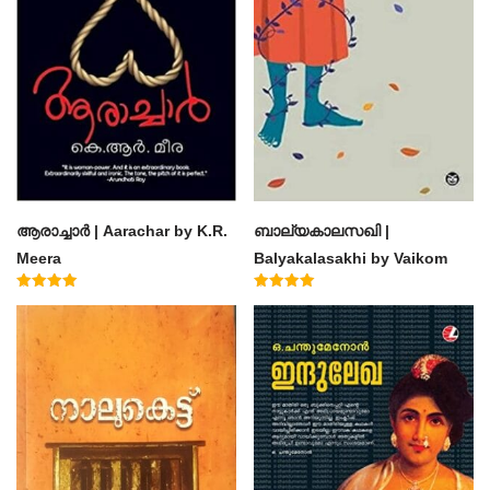
ആരാച്ചാര്‍ | Aarachar by K.R.
ബാല്യകാലസഖി |
Meera
Balyakalasakhi by Vaikom
Muhammad Basheer
Rated
Rated
4.50
4.60
out of 5
out of 5