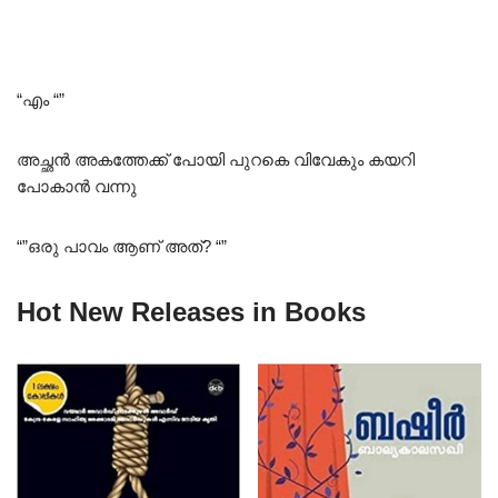
“എം “”
അച്ഛൻ അകത്തേക്ക് പോയി പുറകെ വിവേകും കയറി
പോകാൻ വന്നു
“”ഒരു പാവം ആണ് അത്? “”
Hot New Releases in Books