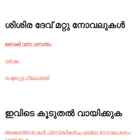
ശിശിര ദേവ് മറ്റു നോവലുകൾ
വൈകി വന്ന വസന്തം
വർഷം
നഷ്ടപ്പെട്ട നീലാംബരി
ഇവിടെ കൂടുതൽ വായിക്കുക
അക്ഷരത്താളുകൾ പ്രസിദ്ധീകരിച്ച എല്ലാ നോവലുകളും
വായിക്കുക