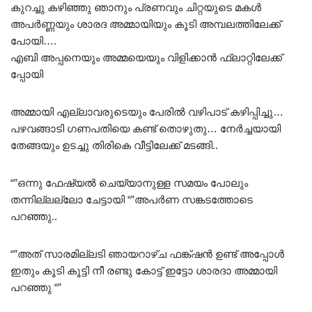
കുറച്ചു കഴിഞ്ഞു ഞാനും പ്രണവും ചിറ്റയുടെ മകൾ
അപർണ്ണയും ശാരദ അമ്മായിയും കൂടി അമ്പലത്തിലേക്ക്
പോയി….
എബി അപ്പനെയും അമ്മയെയും വിളിക്കാൻ ഫ്ലാറ്റിലേക്ക്
പ്പോയി
അമ്മായി എല്ലാവരുടെയും പേരിൽ വഴിപാട് കഴിപ്പിച്ചു…
പഴവങ്ങാടി ഗണപതിയെ കണ്ട് തൊഴുതു… നേർച്ചയായി
തേങ്ങയും ഉടച്ചു തിരികെ വീട്ടിലേക്ക് മടങ്ങി..
“”ഒന്നു ഫേഷ്യൽ ചെയ്യാനുള്ള സമയം പോലും
തന്നില്ലല്ലോ ചേട്ടായി “”അപർണ സങ്കടത്തോടെ
പറഞ്ഞു..
“”അത് സാരമില്ലടി ഞായറാഴ്ച ഫങ്ക്ഷൻ ഉണ്ട്‌ അപ്പോൾ
ഇതും കൂടി കൂട്ടി നീ രണ്ടു കോട്ട് ഇട്ടോ ശാരദാ അമ്മായി
പറഞ്ഞു “”