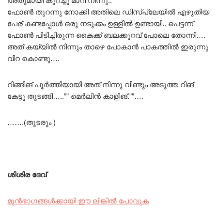
അതുമായി കുറച്ചു മാറി നിന്നു..
ഫോൺ തുറന്നു നോക്കി അതിലെ ഡിസ്പ്ലേയിൽ എഴുതിയ
പേര് കണ്ടപ്പോൾ ഒരു നടുക്കം ഉള്ളിൽ ഉണ്ടായി.. പെട്ടന്ന്
ഫോൺ പിടിച്ചിരുന്ന കൈക്ക് ബലക്കുറവ് പോലെ തോന്നി….
അത് കയ്യിൽ നിന്നും താഴെ പോകാൻ പാകത്തിൽ ഇരുന്നു
വിറ കൊണ്ടു….
റിങ്ങിങ് പൂർത്തിയായി അത് നിന്നു വീണ്ടും അടുത്ത റിങ്
കേട്ടു തുടങ്ങി…..”” മെർലിൻ കാളിങ്.””….
…….(തുടരും )
ശിശിര ദേവ്
മുൻഭാഗങ്ങൾക്കായി ഈ ലിങ്കിൽ പോവുക