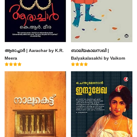
ആരാച്ചാര്‍ | Aarachar by K.R.
ബാല്യകാലസഖി |
Meera
Balyakalasakhi by Vaikom
Muhammad Basheer
Rated
Rated
4.50
4.60
out of 5
out of 5