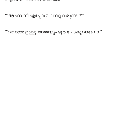
“”ആഹാ നീ എപ്പോൾ വന്നു വരുൺ ?””
“”വന്നതേ ഉള്ളു അമ്മയും ടൂർ പോകുവാണോ””