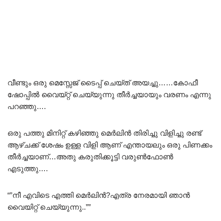
വീണ്ടും ഒരു മെസ്സേജ് ടൈപ്പ് ചെയ്ത് അയച്ചു……കോഫീ
ഷോപ്പിൽ വൈയ്റ്റ് ചെയ്യുന്നു തീർച്ചയായും വരണം എന്നു
പറഞ്ഞു….
ഒരു പത്തു മിനിറ്റ് കഴിഞ്ഞു മെർലിൻ തിരിച്ചു വിളിച്ചു രണ്ട്
ആഴ്ചക്ക് ശേഷം ഉള്ള വിളി ആണ് എന്തായലും ഒരു പിണക്കം
തീർച്ചയാണ്…അതു കരുതിക്കൂട്ടി വരുൺഫോൺ
എടുത്തു….
“”നീ എവിടെ എത്തി മെർലിൻ?എത്ര നേരമായി ഞാൻ
വൈയിറ്റ് ചെയ്യുന്നു..””