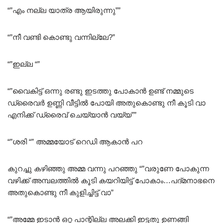
“”എം നല്ല യാത്ര ആയിരുന്നു””
“”നീ വണ്ടി കൊണ്ടു വന്നില്ലേ?”
“”ഇല്ല “”
“”വൈകിട്ട് ഒന്നു രണ്ടു ഇടത്തു പോകാൻ ഉണ്ട് നമ്മുടെ
ഡ്രൈവർ ഉണ്ണി വീട്ടിൽ പോയി അതുകൊണ്ടു നീ കൂടി വാ
എനിക്ക് ഡ്രൈവ് ചെയ്യാൻ വയ്യ””
“”ശരി “” അമ്മയോട് റെഡി ആകാൻ പറ
കുറച്ചു കഴിഞ്ഞു അമ്മ വന്നു പറഞ്ഞു “”വരുണേ പോകുന്ന
വഴിക്ക് അമ്പലത്തിൽ കൂടി കയറിയിട്ട് പോകാം…പദ്മനാഭനെ
അതുകൊണ്ടു നീ കുളിച്ചിട്ട് വാ”
“”അമ്മേ ഇടാൻ ഒറ്റ പാന്റില്ല അലക്കി ഇട്ടതു ഉണങ്ങി