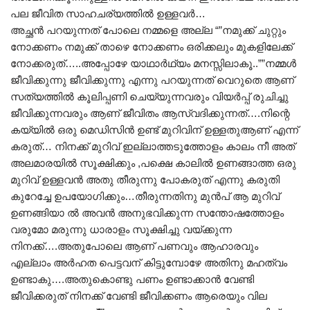
പല ജീവിത സാഹചര്യത്തിൽ ഉള്ളവർ…
അച്ഛൻ പറയുന്നത് പോലെ നമ്മളെ അല്ല “”നമുക്ക് ചുറ്റും
നോക്കണം നമുക്ക് താഴെ നോക്കണം ഒരിക്കലും മുകളിലേക്ക്
നോക്കരുത്…..അപ്പോഴേ യാഥാർഥ്യം മനസ്സിലാകൂ..””നമ്മൾ
ജീവിക്കുന്നു ജീവിക്കുന്നു എന്നു പറയുന്നത് വെറുതെ ആണ്
സത്യത്തിൽ കൂലിപ്പണി ചെയ്യുന്നവരും വിയർപ്പ് രുചിച്ചു
ജീവിക്കുന്നവരും ആണ് ജീവിതം ആസ്വദിക്കുന്നത്….നിന്റെ
കയ്യിൽ ഒരു മെഡിസിൻ ഉണ്ട് മുറിവിന് ഉള്ളതുആണ് എന്ന്
കരുത്‌… നിനക്ക് മുറിവ് ഇല്ലാത്തടുത്തോളം കാലം നീ അത്
അലമാരയിൽ സൂക്ഷിക്കും ,പക്ഷെ കാലിൽ ഉണങ്ങാത്ത ഒരു
മുറിവ് ഉള്ളവൻ അതു തീരുന്നു പോകരുത് എന്നു കരുതി
കുറേച്ചേ ഉപയോഗിക്കും…തീരുന്നതിനു മുൻപ് ആ മുറിവ്
ഉണങ്ങിയാ ൽ അവൻ അനുഭവിക്കുന്ന സന്തോഷത്തോളം
വരുമോ മരുന്നു ധാരാളം സൂക്ഷിച്ചു വയ്ക്കുന്ന
നിനക്ക്….അതുപോലെ ആണ് പണവും ആഹാരവും
എല്ലാം അർഹത പെട്ടവന് കിട്ടുമ്പോഴേ അതിനു മഹത്വം
ഉണ്ടാകു….അതുകൊണ്ടു പണം ഉണ്ടാക്കാൻ വേണ്ടി
ജീവിക്കരുത് നിനക്ക് വേണ്ടി ജീവിക്കണം ആരെയും വില