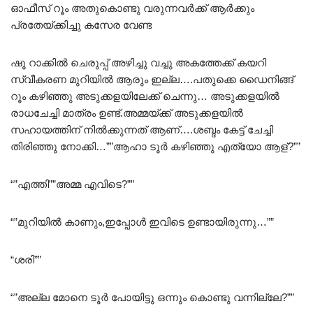
ഓഫീസ് റൂം അതുകൊണ്ടു വരുന്നവർക്ക് ആർക്കും
പ്രതേയ്ക്കിച്ചു കസേര വേണ്ട
ഷൂ റാക്കിൽ ചെരുപ്പ് അഴിച്ചു വച്ചു അകത്തേക്ക് കയറി
സ്വീകരണ മുറിയിൽ ആരും ഇല്ല….പതുക്കെ ഡൈനിങ്ങ്
റൂം കഴിഞ്ഞു അടുക്കളയിലേക്ക് ചെന്നു… അടുക്കളയിൽ
രാധചേച്ചി മാത്രം ഉണ്ട്.അമ്മയ്ക്ക് അടുക്കളയിൽ
സഹായത്തിന്‌ നിൽക്കുന്നത് ആണ്….ശബ്ദം കേട്ട് ചേച്ചി
തിരിഞ്ഞു നോക്കി…””ആഹാ ടൂർ കഴിഞ്ഞു എത്യോ ആള്?””
“”എത്തി””അമ്മ എവിടെ?””
“”മുറിയിൽ കാണും,ഇപ്പോൾ ഇവിടെ ഉണ്ടായിരുന്നു…””
“ശരി””
“”അല്ല മോനെ ടൂർ പോയിട്ടു ഒന്നും കൊണ്ടു വന്നില്ലേ?””