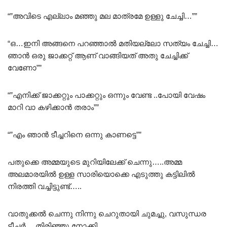
“”അവിടെ എല്ലാം മഞ്ഞു മല മാത്രമേ ഉള്ളു ചേച്ചി…””
“ഒ…ഇനി അങ്ങനെ പറഞ്ഞാൽ മതിയല്ലോ സത്യം ചേച്ചി…
ഞാൻ ഒരു ജാക്കറ്റ് ആണ് വാങ്ങിയത് അതു ചേച്ചിക്ക്
വേണോ””
“”എനിക്ക് ജാക്കറ്റും പാക്കറ്റും ഒന്നും വേണ്ട ..പോയി വേഷം
മാറി വാ കഴിക്കാൻ തരാം””
“”എം ഞാൻ ടീച്ചറിനെ ഒന്നു കാണട്ടെ””
പതുക്കെ അമ്മയുടെ മുറിയിലേക്ക് ചെന്നു…..അമ്മ
അലമാരയിൽ ഉള്ള സാരിയൊക്കെ എടുത്തു കട്ടിലിൽ
നിരത്തി വച്ചിട്ടുണ്ട്…..
വാതുക്കൽ ചെന്നു നിന്നു ചെറുതായി ചുമച്ചു, വസുന്ധര
ടീച്ചർ….തിരിഞ്ഞു നോക്കി..