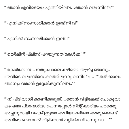
“”ഞാൻ എവിടെയും എത്തിയില്ല…ഞാൻ വരുന്നില്ല””
“”എനിക്ക് സംസാരിക്കാൻ ഉണ്ട് നീ വ””
“”എനിക്ക് സംസാരിക്കാൻ ഇല്ല””
“”മെർലിൻ പ്ലീസ് പറയുന്നത് കേൾക്ക്..””
“”കേൾക്കേണ്ട…ഇതുപോലെ കഴിഞ്ഞ ആഴ്ച്ച ഞാനും
അവിടെ വരുണിനെ കാത്തിരുന്നു വന്നില്ല….””തൽക്കാലം
ഞാനും വരാൻ ഉദ്ദേശിക്കുന്നില്ല..””
“”നീ പിടിവാശി കാണിക്കരുത്….ഞാൻ വീട്ടിലേക്ക് പോകുവാ
കഴിഞ്ഞ പ്രാവശ്യം ചെന്നപ്പോൾ നിന്റ് കാര്യം പറഞ്ഞു
അച്ഛനുമായി വഴക്ക് ഇട്ടതാ അറിയാമല്ലോ.അതുകൊണ്ട്
അവിടെ ചെന്നാൽ വിളിക്കാൻ പറ്റില്ല നീ ഒന്നു വാ….””