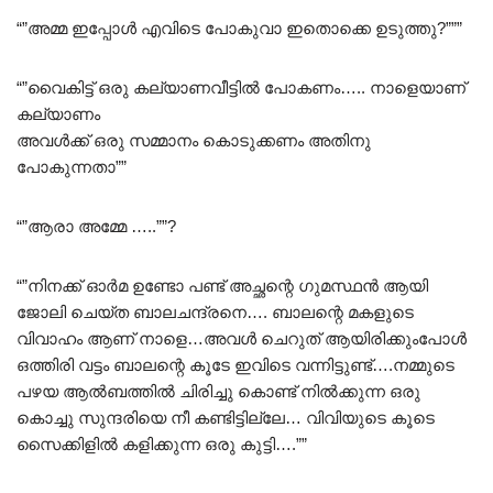
“”അമ്മ ഇപ്പോൾ എവിടെ പോകുവാ ഇതൊക്കെ ഉടുത്തു?”””
“”വൈകിട്ട് ഒരു കല്യാണവീട്ടിൽ പോകണം….. നാളെയാണ്
കല്യാണം
അവൾക്ക് ഒരു സമ്മാനം കൊടുക്കണം അതിനു
പോകുന്നതാ””
“”ആരാ അമ്മേ …..””?
“”നിനക്ക് ഓർമ ഉണ്ടോ പണ്ട് അച്ഛന്റെ ഗുമസ്ഥൻ ആയി
ജോലി ചെയ്ത ബാലചന്ദ്രനെ…. ബാലന്റെ മകളുടെ
വിവാഹം ആണ് നാളെ…അവൾ ചെറുത് ആയിരിക്കുംപോൾ
ഒത്തിരി വട്ടം ബാലന്റെ കൂടേ ഇവിടെ വന്നിട്ടുണ്ട്….നമ്മുടെ
പഴയ ആൽബത്തിൽ ചിരിച്ചു കൊണ്ട് നിൽക്കുന്ന ഒരു
കൊച്ചു സുന്ദരിയെ നീ കണ്ടിട്ടില്ലേ… വിവിയുടെ കൂടെ
സൈക്കിളിൽ കളിക്കുന്ന ഒരു കുട്ടി….””