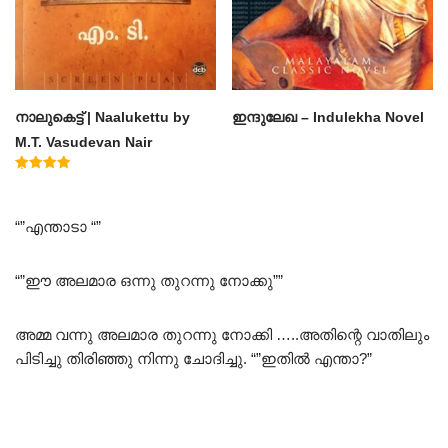
നാലുകെട്ട് | Naalukettu by
ഇന്ദുലേഖ – Indulekha Novel
M.T. Vasudevan Nair
Rated
5.00
out of 5
“”എന്താടാ “”
“”ഈ അലമാര ഒന്നു തുറന്നു നോക്കു””
അമ്മ വന്നു അലമാര തുറന്നു നോക്കി …..അതിന്റെ വാതിലും
പിടിച്ചു തിരിഞ്ഞു നിന്നു ചോദിച്ചു. “”ഇതിൽ എന്താ?”