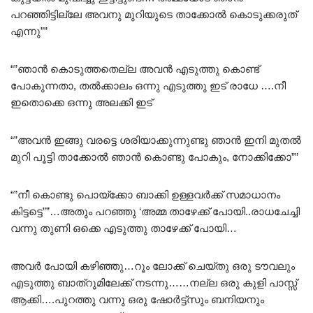
പറഞ്ഞിട്ടില്ലേ അവനു മുറിയുടെ താക്കോൽ കൊടുക്കരുത്
എന്നു””
“”ഞാൻ കൊടുത്തതെല്ല അവൻ എടുത്തു കൊണ്ട്
പോകുന്നതാ, തൽക്കാലം ഒന്നു എടുത്തു ഇട് രാധേ ….നീ
ഇതൊക്കെ ഒന്നു അലക്കി ഇട്
“”അവൻ ഇങ്ങു വരട്ടെ ശരിയാക്കുന്നുണ്ടു ഞാൻ ഇനി മുതൽ
മുറി പൂട്ടി താക്കോൽ ഞാൻ കൊണ്ടു പോകും, നോക്കിക്കോ””
“”നീ കൊണ്ടു പൊയ്ക്കോ ബാക്കി ഉള്ളവർക്ക് സമാധാനം
കിട്ടട്ടെ””…അതും പറഞ്ഞു ‘അമ്മ താഴേക്ക് പോയി..രാധചേച്ചി
വന്നു തുണി ഒക്കെ എടുത്തു താഴേക്ക് പോയി…
അവർ പോയി കഴിഞ്ഞു…റൂം ലോക്ക് ചെയ്തു ഒരു ടൗവലും
എടുത്തു ബാത്റൂമിലേക്ക് നടന്നു……നല്ല ഒരു കുളി പാസ്സ്
ആക്കി….പുറത്തു വന്നു ഒരു ഷോർട്ട്സും ബനിയനും