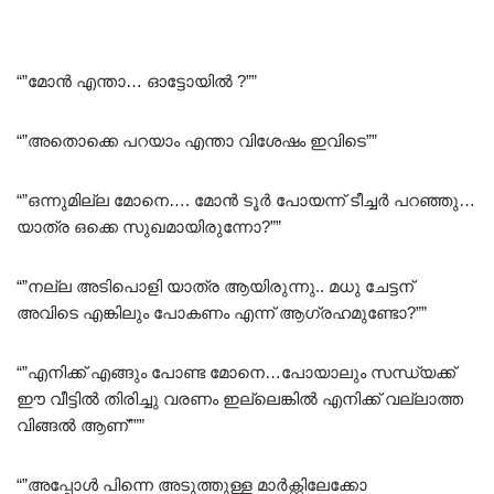
“”മോൻ എന്താ… ഓട്ടോയിൽ ?””
“”അതൊക്കെ പറയാം എന്താ വിശേഷം ഇവിടെ””
“”ഒന്നുമില്ല മോനെ…. മോൻ ടൂർ പോയന്ന് ടീച്ചർ പറഞ്ഞു…
യാത്ര ഒക്കെ സുഖമായിരുന്നോ?””
“”നല്ല അടിപൊളി യാത്ര ആയിരുന്നു.. മധു ചേട്ടന്
അവിടെ എങ്കിലും പോകണം എന്ന് ആഗ്രഹമുണ്ടോ?””
“”എനിക്ക് എങ്ങും പോണ്ട മോനെ…പോയാലും സന്ധ്യക്ക്
ഈ വീട്ടിൽ തിരിച്ചു വരണം ഇല്ലെങ്കിൽ എനിക്ക് വല്ലാത്ത
വിങ്ങൽ ആണ്”””
“”അപ്പോൾ പിന്നെ അടുത്തുള്ള മാർക്റ്റിലേക്കോ