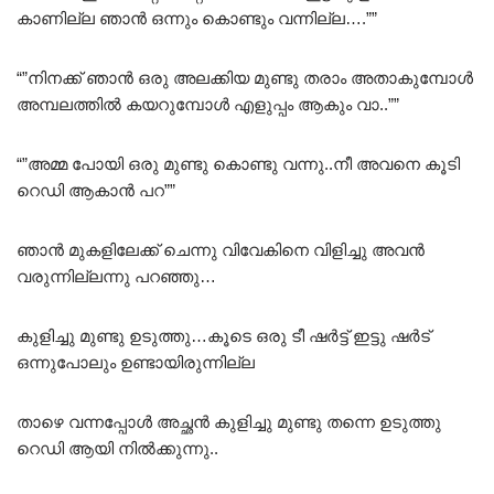
കാണില്ല ഞാൻ ഒന്നും കൊണ്ടും വന്നില്ല….””
“”നിനക്ക് ഞാൻ ഒരു അലക്കിയ മുണ്ടു തരാം അതാകുമ്പോൾ
അമ്പലത്തിൽ കയറുമ്പോൾ എളുപ്പം ആകും വാ..””
“”അമ്മ പോയി ഒരു മുണ്ടു കൊണ്ടു വന്നു..നീ അവനെ കൂടി
റെഡി ആകാൻ പറ””
ഞാൻ മുകളിലേക്ക് ചെന്നു വിവേകിനെ വിളിച്ചു അവൻ
വരുന്നില്ലന്നു പറഞ്ഞു…
കുളിച്ചു മുണ്ടു ഉടുത്തു…കൂടെ ഒരു ടീ ഷർട്ട് ഇട്ടു ഷർട്
ഒന്നുപോലും ഉണ്ടായിരുന്നില്ല
താഴെ വന്നപ്പോൾ അച്ഛൻ കുളിച്ചു മുണ്ടു തന്നെ ഉടുത്തു
റെഡി ആയി നിൽക്കുന്നു..