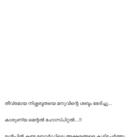
തീവ്രമായ നിശ്ശബ്ദതയെ മനുവിന്റെ ശബ്ദം ഭേദിച്ചു…
കാരുണ്യ മെന്റൽ ഹോസ്പിറ്റൽ…!!
മുൻപിൽ കണ്ട ബോർഡിലെ അക്ഷരങ്ങളെ കൂട്ടിച്ചേർത്തു