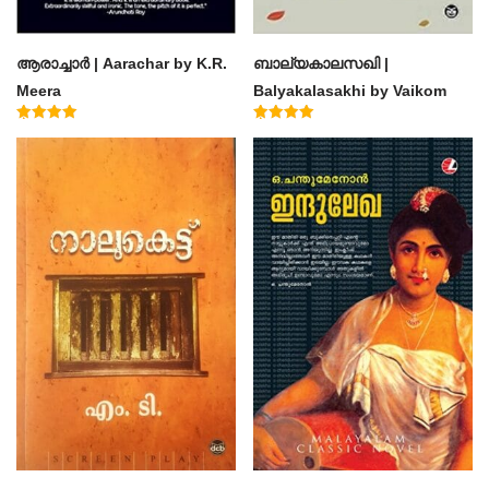
ആരാച്ചാര്‍ | Aarachar by K.R.
ബാല്യകാലസഖി |
Meera
Balyakalasakhi by Vaikom
Muhammad Basheer
Rated
Rated
4.50
4.60
out of 5
out of 5