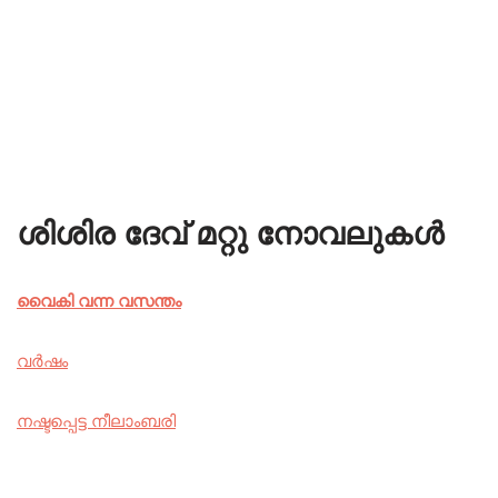
ശിശിര ദേവ് മറ്റു നോവലുകൾ
വൈകി വന്ന വസന്തം
വർഷം
നഷ്ടപ്പെട്ട നീലാംബരി