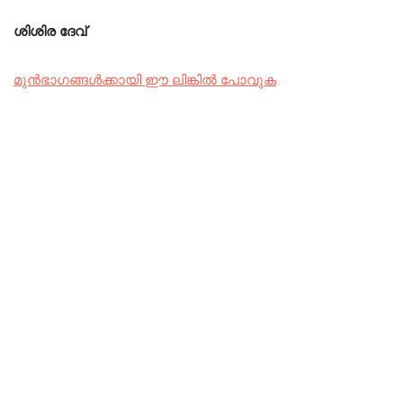
ശിശിര ദേവ്
മുൻഭാഗങ്ങൾക്കായി ഈ ലിങ്കിൽ പോവുക