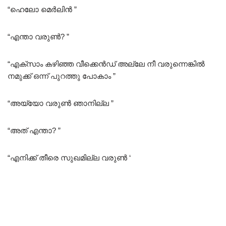
“ഹെലോ മെർലിൻ ”
“എന്താ വരുൺ? ”
“എക്സാം കഴിഞ്ഞ വീക്കെൻഡ് അല്ലേ നീ വരുന്നെങ്കിൽ
നമുക്ക് ഒന്ന് പുറത്തു പോകാം ”
“അയ്യോ വരുൺ ഞാനില്ല ”
“അത് എന്താ? ”
“എനിക്ക് തീരെ സുഖമില്ല വരുൺ ‘