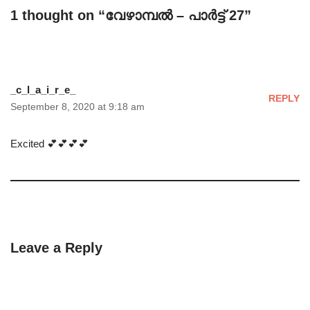
1 thought on “വേഴാമ്പൽ – പാർട്ട്‌ 27”
_c_l_a_i_r_e_
REPLY
September 8, 2020 at 9:18 am
Excited 💕💕💕💕
Leave a Reply