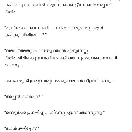
കഴിഞ്ഞു വാതിലിൽ ആളനക്കം കേട്ട് നോക്കിയപ്പോൾ
മിത്ര….
“എവിടൊക്കെ നോക്കി…. സമയം ഒരുപാടു ആയി
കഴിക്കുന്നില്ലേ….? ”
“വരാം “അതും പറഞ്ഞു ഞാൻ എഴുനേറ്റു
മിത്ര തിരിഞ്ഞു ഇറങ്ങി പോയി ഞാനും പുറകെ ഇറങ്ങി
ചെന്നു…
കൈകഴുകി ഇരുന്നപ്പോഴേക്കും അവൾ വിളമ്പി തന്നു…
“അച്ഛൻ കഴിച്ചോ? ”
“രണ്ടുപേരും കഴിച്ചു… കിടന്നു എന്ന് തോന്നുന്നു ”
“താൻ കഴിച്ചോ? ”