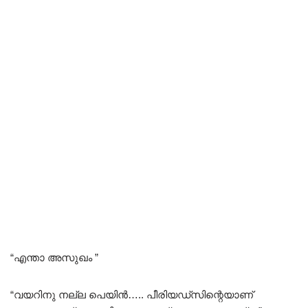
“എന്താ അസുഖം ”
“വയറിനു നല്ല പെയിൻ….. പീരിയഡ്സിന്റെയാണ്