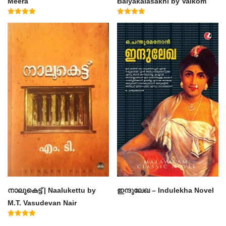
Meera
Balyakalasakhi by Vaikom
Muhammad Basheer
Rated
Rated
4.50
4.60
out of 5
out of 5
നാലുകെട്ട് | Naalukettu by
ഇന്ദുലേഖ – Indulekha Novel
M.T. Vasudevan Nair
Rated