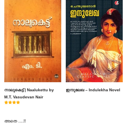
out of 5
out of 5
നാലുകെട്ട് | Naalukettu by
ഇന്ദുലേഖ – Indulekha Novel
M.T. Vasudevan Nair
Rated
5.00
out of 5
അതെ ….!!