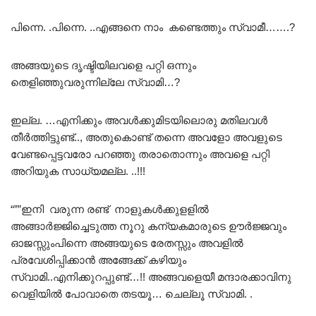
പിന്നെ. .പിന്നെ. ..എങ്ങനെ നാം കണ്ടെത്തും സ്വാമീ…….?
അങ്ങയുടെ ദൃഷ്ടിയിലവളെ പറ്റി ഒന്നും
തെളിഞ്ഞുവരുന്നില്ലേ സ്വാമി…?
ഇല്ല. …എനിക്കും അവൾക്കുമിടയിലൊരു മതിലവൾ
തീർത്തിട്ടുണ്ട്.., അതുകൊണ്ട് തന്നെ അവളോ അവളുടെ
വേണ്ടപ്പെട്ടവരോ പറഞ്ഞു തരാതൊന്നും അവളെ പറ്റി
അറിയുക സാധ്യമല്ല. ..!!!
“””ഇനി വരുന്ന രണ്ട് നാളുകൾക്കുളളിൽ
അങ്ങാർജ്ജിച്ചെടുത്ത നൂറു കന്യകമാരുടെ ഊർജ്ജവും
ഓജസ്സുംപിന്നെ അങ്ങയുടെ രേതസ്സും അവളിൽ
പ്രവേശിപ്പിക്കാൻ അങ്ങേക്ക് കഴിയും
സ്വാമി..എനിക്കുറപ്പുണ്ട്…!! അങ്ങവളെയീ മന്ദാരക്കാവിനു
വെളിയിൽ പോവാതെ തടയൂ… ചെല്ലൂ സ്വാമി. .