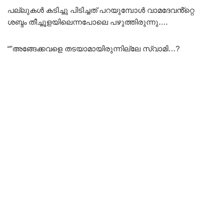
പല്ലുകൾ കടിച്ചു പിടിച്ചത് പറയുമ്പോൾ വാമദേവൻ്റ്റെ
ശബ്ദം തീച്ചൂളയിലെന്നപോലെ പഴുത്തിരുന്നു….
“”അങ്ങേക്കവളെ തടയാമായിരുന്നില്ലേ സ്വാമി…?