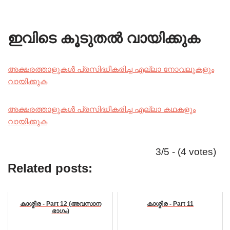
ഇവിടെ കൂടുതൽ വായിക്കുക
അക്ഷരത്താളുകൾ പ്രസിദ്ധീകരിച്ച എല്ലാ നോവലുകളും
വായിക്കുക
അക്ഷരത്താളുകൾ പ്രസിദ്ധീകരിച്ച എല്ലാ കഥകളും
വായിക്കുക
3/5 - (4 votes)
Related posts:
കാശ്മീര - Part 12 (അവസാന
കാശ്മീര - Part 11
ഭാഗം)