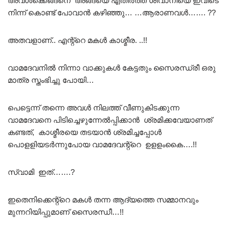
അവൾക്കെങ്ങനെ അങ്ങയെ എതിർത്ത് ശിവാനിയെ ഇവിടെ
നിന്ന് കൊണ്ട് പോവാൻ കഴിഞ്ഞു… …ആരാണവൾ……. ??
അതവളാണ്.. എന്റ്റെ മകൾ കാശ്മീര. ..!!
വാമദേവനിൽ നിന്നാ വാക്കുകൾ കേട്ടതും സൈരന്ധ്രീ ഒരു
മാത്ര സ്തംഭിച്ചു പോയി…
പെട്ടെന്ന് തന്നെ അവൾ നിലത്ത് വീണുകിടക്കുന്ന
വാമദേവനെ പിടിച്ചെഴുന്നേൽപ്പിക്കാൻ ശ്രമിക്കവേയാണത്
കണ്ടത്, കാശ്മീരയെ തടയാൻ ശ്രമിച്ചപ്പോൾ
പൊളളിയടർന്നുപോയ വാമദേവന്റ്റെ ഉളളംകൈ….!!
സ്വാമി ഇത്…….?
ഇതെനിക്കെന്റ്റെ മകൾ തന്ന ആദ്യത്തെ സമ്മാനവും
മുന്നറിയിപ്പുമാണ് സൈരന്ധീ…!!