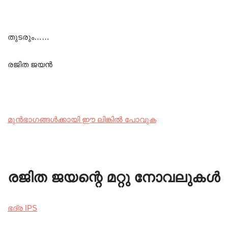
തുടരും……
രജിത ജയൻ
മുൻഭാഗങ്ങൾക്കായി ഈ ലിങ്കിൽ പോവുക
രജിത ജയന്റെ മറ്റു നോവലുകൾ
ഭദ്ര IPS