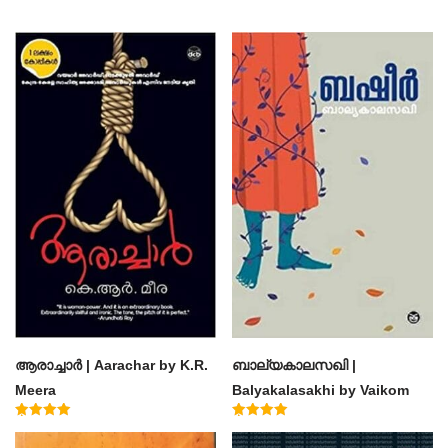
ആരാച്ചാര്‍ | Aarachar by K.R.
ബാല്യകാലസഖി |
Meera
Balyakalasakhi by Vaikom
Muhammad Basheer
Rated
Rated
4.50
4.60