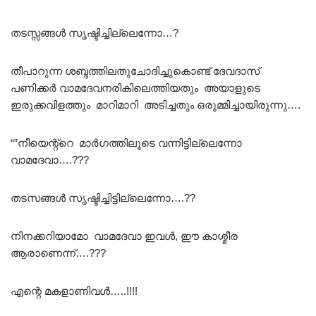
തടസ്സങ്ങൾ സൃഷ്ടിച്ചില്ലെന്നോ…?
തീപാറുന്ന ശബ്ദത്തിലതുചോദിച്ചുകൊണ്ട് ദേവദാസ്
പണിക്കർ വാമദേവനരികിലെത്തിയതും അയാളുടെ
ഇരുക്കവിളത്തും മാറിമാറി അടിച്ചതും ഒരുമ്മിച്ചായിരുന്നു….
“”നീയെന്റ്റെ മാർഗത്തിലൂടെ വന്നിട്ടില്ലെന്നോ
വാമദേവാ….???
തടസങ്ങൾ സൃഷ്ടിച്ചിട്ടില്ലെന്നോ….??
നിനക്കറിയാമോ വാമദേവാ ഇവൾ, ഈ കാശ്മീര
ആരാണെന്ന്….???
എന്റെ മകളാണിവൾ…..!!!!