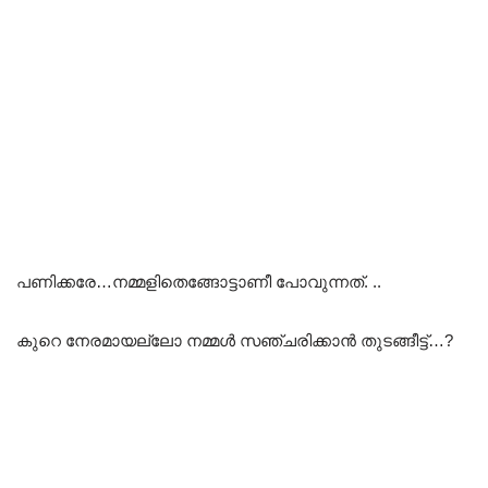
പണിക്കരേ…നമ്മളിതെങ്ങോട്ടാണീ പോവുന്നത്. ..
കുറെ നേരമായല്ലോ നമ്മൾ സഞ്ചരിക്കാൻ തുടങ്ങീട്ട്…?