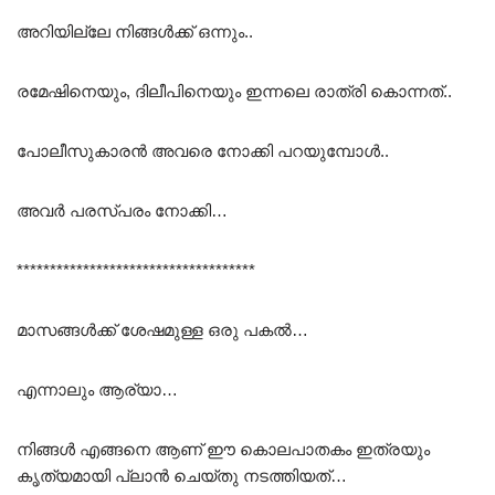
അറിയില്ലേ നിങ്ങൾക്ക് ഒന്നും..
രമേഷിനെയും, ദിലീപിനെയും ഇന്നലെ രാത്രി കൊന്നത്..
പോലീസുകാരൻ അവരെ നോക്കി പറയുമ്പോൾ..
അവർ പരസ്പരം നോക്കി…
************************************
മാസങ്ങൾക്ക് ശേഷമുള്ള ഒരു പകൽ…
എന്നാലും ആര്യാ…
നിങ്ങൾ എങ്ങനെ ആണ് ഈ കൊലപാതകം ഇത്രയും
കൃത്യമായി പ്ലാൻ ചെയ്തു നടത്തിയത്…