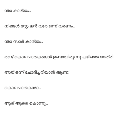
ന്താ കാര്യം..
നിങ്ങൾ സ്റ്റേഷൻ വരേ ഒന്ന് വരണം…
ന്താ സാർ കാര്യം..
രണ്ട് കൊലപാതകങ്ങൾ ഉണ്ടായിരുന്നു കഴിഞ്ഞ രാത്രി..
അത് ഒന്ന് ചോദിച്ചറിയാൻ ആണ്..
കൊലപാതകമോ..
ആര് ആരെ കൊന്നു..