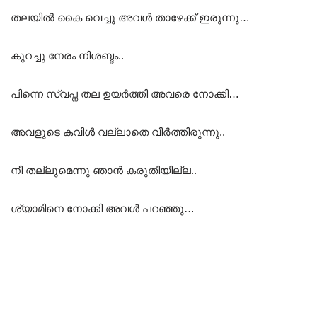
തലയിൽ കൈ വെച്ചു അവൾ താഴേക്ക് ഇരുന്നു…
കുറച്ചു നേരം നിശബ്ദം..
പിന്നെ സ്വപ്ന തല ഉയർത്തി അവരെ നോക്കി…
അവളുടെ കവിൾ വല്ലാതെ വീർത്തിരുന്നു..
നീ തല്ലുമെന്നു ഞാൻ കരുതിയില്ല..
ശ്യാമിനെ നോക്കി അവൾ പറഞ്ഞു…