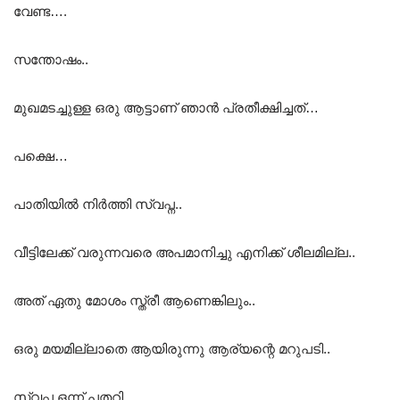
വേണ്ട….
സന്തോഷം..
മുഖമടച്ചുള്ള ഒരു ആട്ടാണ് ഞാൻ പ്രതീക്ഷിച്ചത്…
പക്ഷെ…
പാതിയിൽ നിർത്തി സ്വപ്ന..
വീട്ടിലേക്ക് വരുന്നവരെ അപമാനിച്ചു എനിക്ക് ശീലമില്ല..
അത് ഏതു മോശം സ്ത്രീ ആണെങ്കിലും..
ഒരു മയമില്ലാതെ ആയിരുന്നു ആര്യന്റെ മറുപടി..
സ്വപ്ന ഒന്ന് പതറി..