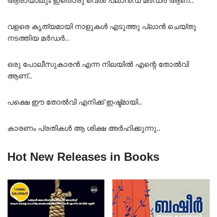
ആരായാലും ഇതൊരു വെൽ പ്ലാൻഡ് മർഡർ ആണ്..
വളരെ കൃത്യമായി നാളുകൾ എടുത്തു പ്ലാൻ ചെയ്തു
നടത്തിയ മർഡർ..
ഒരു പോലീസുകാരൻ എന്ന നിലയിൽ എന്റെ തോൽവി
ആണ്..
പക്ഷെ ഈ തോൽവി എനിക്ക് ഇഷ്ട്മായി..
കാരണം പ്രതികൾ ആ ശിക്ഷ അർഹിക്കുന്നു..
Hot New Releases in Books