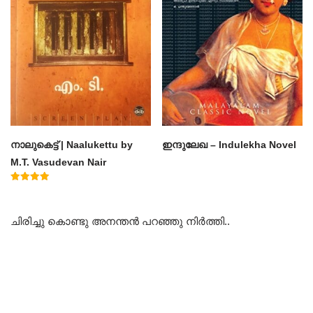
നാലുകെട്ട് | Naalukettu by
ഇന്ദുലേഖ – Indulekha Novel
M.T. Vasudevan Nair
Rated
5.00
out of 5
ചിരിച്ചു കൊണ്ടു അനന്തൻ പറഞ്ഞു നിർത്തി..