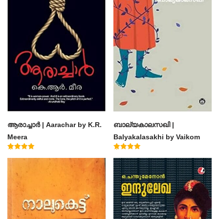
ആരാച്ചാര്‍ | Aarachar by K.R.
ബാല്യകാലസഖി |
Meera
Balyakalasakhi by Vaikom
Muhammad Basheer
Rated
Rated
4.50
4.60
out of 5
out of 5