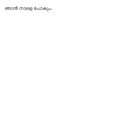
ഞാൻ നാളെ പോകും..