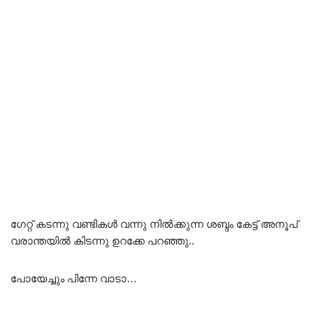
ഗേറ്റ് കടന്നു വണ്ടികൾ വന്നു നിൽക്കുന്ന ശബ്ദം കേട്ട് അനൂപ്
വരാന്തയിൽ കിടന്നു ഉറക്കേ പറഞ്ഞു..
പോയേച്ചും പിന്നേ വാടാ…