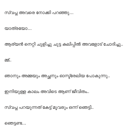
സ്വപ്ന അവരെ നോക്കി പറഞ്ഞു…
യാത്രയോ…
ആര്യൻ നെറ്റി ചുളിച്ചു ചുട്ട കലിപ്പിൽ അവളോട് ചോദിച്ചു..
മ്മ്..
ഞാനും അമ്മയും അച്ഛനും ഓസ്ട്രേലിയ പോകുന്നു..
ഇനിയുള്ള കാലം അവിടെ ആണ് ജീവിതം..
സ്വപ്ന പറയുന്നത് കേട്ട് മൂവരും ഒന്ന് ഞെട്ടി..
ഞെട്ടണ്ട…