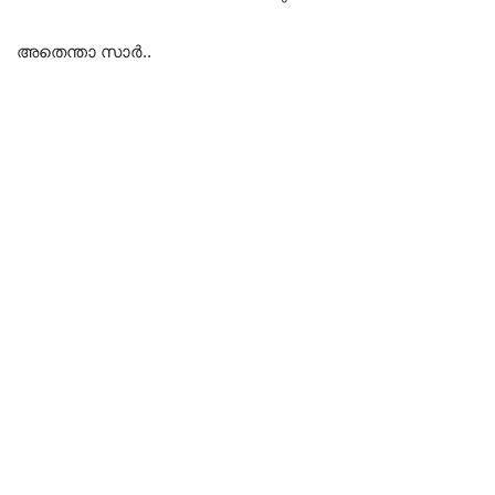
അതെന്താ സാർ..