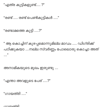
”എത്ര കുട്ടികളുണ്ട്…. ?”
“രണ്ട് …. രണ്ട് പെൺകുട്ടികൾ ….”
“രണ്ടാമത്തെ കുട്ടി ….?”
” ആ കൊച്ചിന് കുഴപ്പമൊന്നുമില്ല മാഡം …. ഡിഗ്രിക്ക്
പഠിക്കുകയാ …നല്ല സ്വർണ്ണം പോലൊരു കൊച്ചാ അത്
…”
അനാമികയുടെ മുഖം ഇരുണ്ടു …
“എന്താ അവളുടെ പേര് ….?”
”ഗായത്രി ….”
ഗായത്രി ……………..