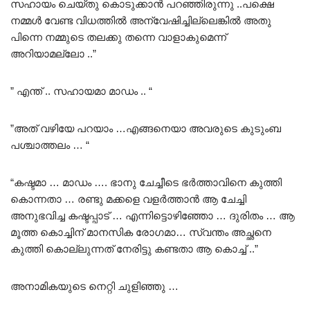
സഹായം ചെയ്തു കൊടുക്കാൻ പറഞ്ഞിരുന്നു ..പക്ഷെ
നമ്മൾ വേണ്ട വിധത്തിൽ അന്വേഷിച്ചില്ലെങ്കിൽ അതു
പിന്നെ നമ്മുടെ തലക്കു തന്നെ വാളാകുമെന്ന്
അറിയാമല്ലോ ..”
” എന്ത് .. സഹായമാ മാഡം .. “
”അത് വഴിയേ പറയാം …എങ്ങനെയാ അവരുടെ കുടുംബ
പശ്ചാത്തലം … “
“കഷ്ടമാ … മാഡം …. ഭാനു ചേച്ചീടെ ഭർത്താവിനെ കുത്തി
കൊന്നതാ … രണ്ടു മക്കളെ വളർത്താൻ ആ ചേച്ചി
അനുഭവിച്ച കഷ്ടപ്പാട് … എന്നിട്ടൊഴിഞ്ഞോ … ദുരിതം … ആ
മൂത്ത കൊച്ചിന് മാനസിക രോഗമാ… സ്വന്തം അച്ഛനെ
കുത്തി കൊല്ലുന്നത് നേരിട്ടു കണ്ടതാ ആ കൊച്ച് ..”
അനാമികയുടെ നെറ്റി ചുളിഞ്ഞു …