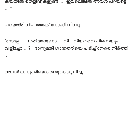
കയ്യിൽ തെളിവുകളുണ്ട് …. ഇല്ലെങ്കിൽ അവൾ പറയട്ടെ
… “
ഗായത്രി നിലത്തേക്ക് നോക്കി നിന്നു …
“മോളേ … സത്യമാണോ … നീ .. നീയവനെ പിന്നെയും
വിളിച്ചോ …? ” ഭാനുമതി ഗായത്രിയെ പിടിച്ച് നേരെ നിർത്തി
..
അവൾ ഒന്നും മിണ്ടാതെ മുഖം കുനിച്ചു …