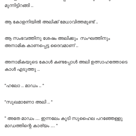
മുന്നിട്ടിറങ്ങി ..
ആ കോളനിയിൽ അലിക്ക് മേധാവിത്തമുണ്ട് ..
ആ സംഭവത്തിനു ശേഷം അലിക്കും സംഘത്തിനും
അനാമിക കാണപ്പെട്ട ദൈവമാണ് ..
അനാമികയുടെ കോൾ കണ്ടപ്പോൾ അലി ഉത്സാഹത്തോടെ
കാൾ എടുത്തു ..
“ഹലോ .. മാഡം .. “
“സുഖമാണോ അലി .. “
” അതേ മാഡം … ഇന്നലേം കൂടി സുഹൈല പറഞ്ഞേള്ളു
മാഡത്തിന്റെ കാര്യം … “