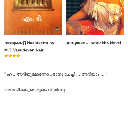
നാലുകെട്ട് | Naalukettu by
ഇന്ദുലേഖ – Indulekha Novel
M.T. Vasudevan Nair
Rated
5.00
out of 5
” ഹ .. അറിയുമോന്നോ ..ഭാനു ചേച്ചി … അറിയാം … “
അനാമികയുടെ മുഖം വിടർന്നു ..