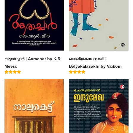
ആരാച്ചാര്‍ | Aarachar by K.R.
ബാല്യകാലസഖി |
Meera
Balyakalasakhi by Vaikom
Muhammad Basheer
Rated
Rated
4.50
4.60
out of 5
out of 5