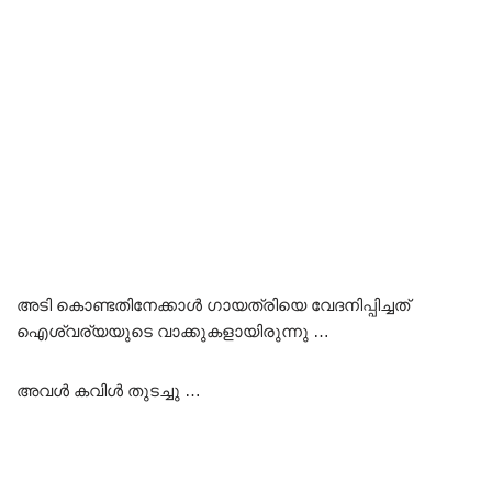
അടി കൊണ്ടതിനേക്കാൾ ഗായത്രിയെ വേദനിപ്പിച്ചത്
ഐശ്വര്യയുടെ വാക്കുകളായിരുന്നു …
അവൾ കവിൾ തുടച്ചു …