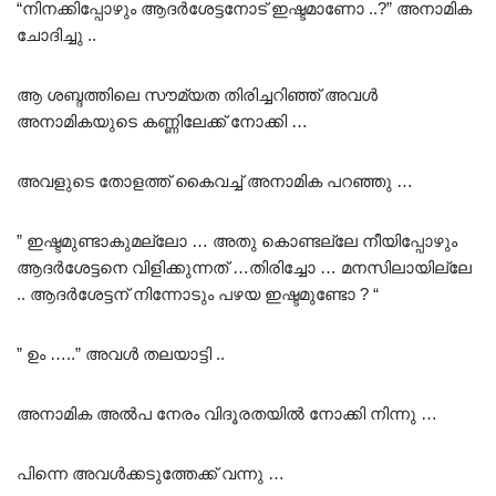
“നിനക്കിപ്പോഴും ആദർശേട്ടനോട് ഇഷ്ടമാണോ ..?” അനാമിക
ചോദിച്ചു ..
ആ ശബ്ദത്തിലെ സൗമ്യത തിരിച്ചറിഞ്ഞ് അവൾ
അനാമികയുടെ കണ്ണിലേക്ക് നോക്കി …
അവളുടെ തോളത്ത് കൈവച്ച് അനാമിക പറഞ്ഞു …
” ഇഷ്ടമുണ്ടാകുമല്ലോ … അതു കൊണ്ടല്ലേ നീയിപ്പോഴും
ആദർശേട്ടനെ വിളിക്കുന്നത് …തിരിച്ചോ … മനസിലായില്ലേ
.. ആദർശേട്ടന് നിന്നോടും പഴയ ഇഷ്ടമുണ്ടോ ? “
” ഉം …..” അവൾ തലയാട്ടി ..
അനാമിക അൽപ നേരം വിദൂരതയിൽ നോക്കി നിന്നു …
പിന്നെ അവൾക്കടുത്തേക്ക് വന്നു …