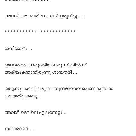
അവൾ ആ പേര് മനസിൽ ഉരുവിട്ടു ….
* * * * * * * * * * * * * * * * * * * * * * *
ശനിയാഴ്ച ..
ഉമ്മറത്തെ ചാരുപടിയിലിരുന്ന് ബീൻസ്
അരിയുകയായിരുന്നു ഗായത്രി …
ഒതുക്കു കയറി വരുന്ന സുന്ദരിയായ പെൺകുട്ടിയെ
ഗായത്രി കണ്ടു ..
അവൾ മെല്ലെ എഴുന്നേറ്റു …
ഇതാരാണ് ….