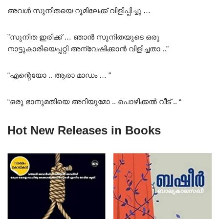
അവൾ സുനിതയെ റൂമിലേക്ക് വിളിപ്പിച്ചു …
”സുനിത ഇരിക്ക് … ഞാൻ സുനിതയുടെ ഒരു
നാട്ടുകാരിയെപ്പറ്റി അന്വേഷിക്കാൻ വിളിച്ചതാ ..”
“എന്റെയോ .. ആരാ മാഡം … “
“ഒരു ഭാനുമതിയെ അറിയുമോ .. പൊഴിക്കൽ വീട് .. “
Hot New Releases in Books