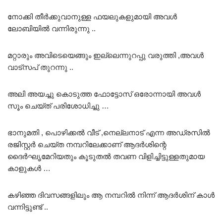
നോക്കി തീർക്കുവാനുള്ള ഫയലുകളുമായി അവൾ
ലോബിയിൽ വന്നിരുന്നു ..
മറ്റാരും അവിടെയെങ്ങും ഇല്ലെന്നുറപ്പു വരുത്തി ,അവൾ
വാട്സപ് തുറന്നു ..
അലി അയച്ചു കൊടുത്ത ഫോട്ടോസ് ഒരോന്നായി അവൾ
സൂം ചെയ്ത് പരിശോധിച്ചു …
ഭാനുമതി , പൊഴിക്കൽ വീട് ,നെല്ലനാട് എന്ന അഡ്രസിൽ
രജിസ്റ്റർ ചെയ്ത നമ്പറിലേക്കാണ് ആദർശിന്റെ
ദൈർഘൃമേറിയതും കൂടുതൽ തവണ വിളിച്ചിട്ടുള്ളതുമായ
കാളുകൾ …
കഴിഞ്ഞ ദിവസങ്ങളിലും ആ നമ്പറിൽ നിന്ന് ആദർശിന് കാൾ
വന്നിട്ടുണ്ട് ..