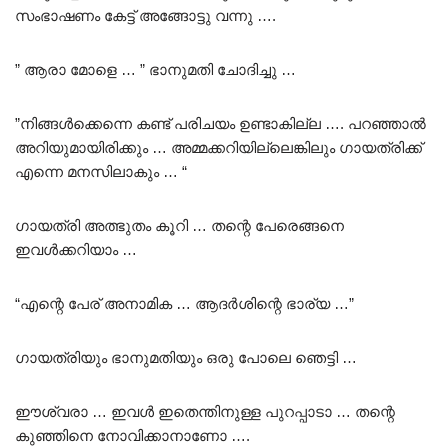
സംഭാഷണം കേട്ട് അങ്ങോട്ടു വന്നു ….
” ആരാ മോളെ … ” ഭാനുമതി ചോദിച്ചു …
”നിങ്ങൾക്കെന്നെ കണ്ട് പരിചയം ഉണ്ടാകില്ല …. പറഞ്ഞാൽ
അറിയുമായിരിക്കും … അമ്മക്കറിയില്ലെങ്കിലും ഗായത്രിക്ക്
എന്നെ മനസിലാകും … “
ഗായത്രി അത്ഭുതം കൂറി … തന്റെ പേരെങ്ങനെ
ഇവൾക്കറിയാം …
“എന്റെ പേര് അനാമിക … ആദർശിന്റെ ഭാര്യ …”
ഗായത്രിയും ഭാനുമതിയും ഒരു പോലെ ഞെട്ടി …
ഈശ്വരാ … ഇവൾ ഇതെന്തിനുള്ള പുറപ്പാടാ … തന്റെ
കുഞ്ഞിനെ നോവിക്കാനാണോ ….