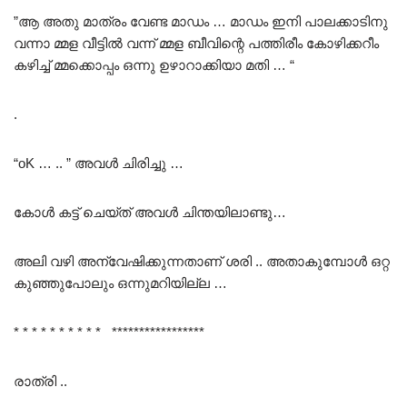
”ആ അതു മാത്രം വേണ്ട മാഡം … മാഡം ഇനി പാലക്കാടിനു
വന്നാ മ്മള വീട്ടിൽ വന്ന് മ്മള ബീവിന്റെ പത്തിരീം കോഴിക്കറീം
കഴിച്ച് മ്മക്കൊപ്പം ഒന്നു ഉഴാറാക്കിയാ മതി … “
.
“oK … .. ” അവൾ ചിരിച്ചു …
കോൾ കട്ട് ചെയ്ത് അവൾ ചിന്തയിലാണ്ടു…
അലി വഴി അന്വേഷിക്കുന്നതാണ് ശരി .. അതാകുമ്പോൾ ഒറ്റ
കുഞ്ഞുപോലും ഒന്നുമറിയില്ല …
* * * * * * * * * * *****************
രാത്രി ..