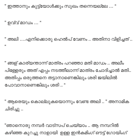
” ഇത്താനും കുട്ട്യോൾക്കും സുഖം തന്നെയല്ലേ … “
” ഉവ്വ് മാഡം … “
” അലി ….എനിക്കൊരു ഹെൽപ് വേണം .. അതിനാ വിളിച്ചത് ..
“
” ങ്ങള് കാര്യന്താന്ന് മാത്രം പറഞ്ഞാ മതി മാഡം .. അലീം
പിള്ളേരും അത് എപ്പം നടത്തീലാന്ന് മാത്രം ചോദിച്ചാൽ മതി..
അതിപ്പം ഒരുത്തനെ തട്ടാനാണെങ്കിലും ശരി ജയിലിൽ
പോവാനാണെങ്കിലും ശരി .. “
” ആരെയും കൊല്ലുകയൊന്നും വേണ്ട അലി .. ” അനാമിക
ചിരിച്ചു ..
”ഞാനൊരു നമ്പർ വാട്സപ് ചെയ്യാം .. ആ നമ്പറിൽ
കഴിഞ്ഞ കുറച്ചു നാളായി ഉള്ള ഇൻകമിംഗ് ഔട്ട് ഗോയിംഗ്