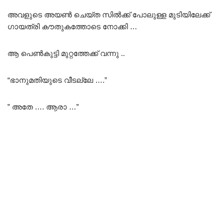
അവളുടെ അയൺ ചെയ്ത സിൽക്ക് പോലുള്ള മുടിയിലേക്ക്
ഗായത്രി കൗതുകത്തോടെ നോക്കി …
ആ പെൺകുട്ടി മുറ്റത്തേക്ക് വന്നു ..
“ഭാനുമതിയുടെ വീടല്ലേ ….”
” അതേ …. ആരാ …”