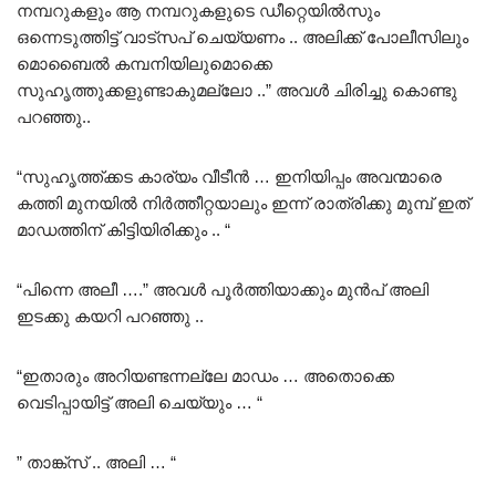
നമ്പറുകളും ആ നമ്പറുകളുടെ ഡീറ്റെയിൽസും
ഒന്നെടുത്തിട്ട് വാട്സപ് ചെയ്യണം .. അലിക്ക് പോലീസിലും
മൊബൈൽ കമ്പനിയിലുമൊക്കെ
സുഹൃത്തുക്കളുണ്ടാകുമല്ലോ ..” അവൾ ചിരിച്ചു കൊണ്ടു
പറഞ്ഞു..
“സുഹൃത്ത്ക്കട കാര്യം വീടീൻ … ഇനിയിപ്പം അവന്മാരെ
കത്തി മുനയിൽ നിർത്തീറ്റയാലും ഇന്ന് രാത്രിക്കു മുമ്പ് ഇത്
മാഡത്തിന് കിട്ടിയിരിക്കും .. “
“പിന്നെ അലീ ….” അവൾ പൂർത്തിയാക്കും മുൻപ് അലി
ഇടക്കു കയറി പറഞ്ഞു ..
“ഇതാരും അറിയണ്ടന്നല്ലേ മാഡം … അതൊക്കെ
വെടിപ്പായിട്ട് അലി ചെയ്യും … “
” താങ്ക്സ് .. അലി … “