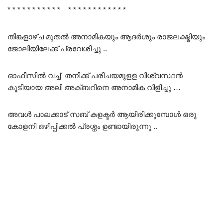
* * * * * * * * * * * * * * * * * * * * * * *
തിങ്കളാഴ്ച മുതൽ അനാമികയും ആദർശും രാജലക്ഷ്മിയും
ജോലിയിലേക്ക് പ്രവേശിച്ചു ..
ഓഫീസിൽ വച്ച് തനിക്ക് പരിചയമുളള വിശ്വസ്ഥൻ
കൂടിയായ അലി അക്ബറിനെ അനാമിക വിളിച്ചു …
അവൾ പാലക്കാട് സബ് കളക്ടർ ആയിരിക്കുമ്പോൾ ഒരു
കോളനി ഒഴിപ്പിക്കൽ പ്രശ്നം ഉണ്ടായിരുന്നു ..