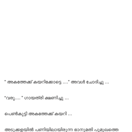
” അകത്തേക്ക് കയറിക്കോട്ടെ ….” അവൾ ചോദിച്ചു …
“വരൂ…. ” ഗായത്രി ക്ഷണിച്ചു …
പെൺകുട്ടി അകത്തേക്ക് കയറി …
അടുക്കളയിൽ പണിയിലായിരുന്ന ഭാനുമതി പൂമുഖത്തെ