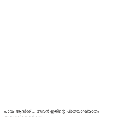
പാവം ആദർശ് … അവൻ ഇതിന്റെ പ്രത്യാഘ്യാതം