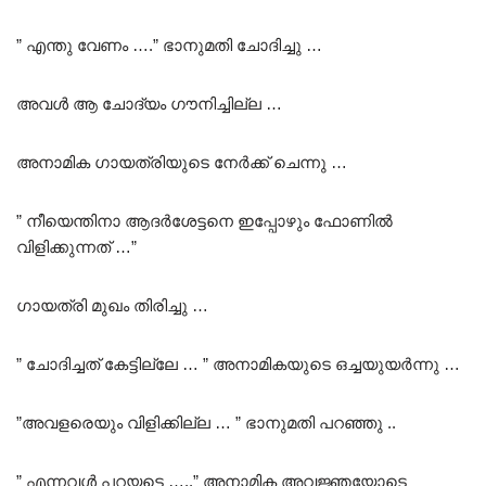
” എന്തു വേണം ….” ഭാനുമതി ചോദിച്ചു …
അവൾ ആ ചോദ്യം ഗൗനിച്ചില്ല …
അനാമിക ഗായത്രിയുടെ നേർക്ക് ചെന്നു …
” നീയെന്തിനാ ആദർശേട്ടനെ ഇപ്പോഴും ഫോണിൽ
വിളിക്കുന്നത് …”
ഗായത്രി മുഖം തിരിച്ചു …
” ചോദിച്ചത് കേട്ടില്ലേ … ” അനാമികയുടെ ഒച്ചയുയർന്നു …
”അവളരെയും വിളിക്കില്ല … ” ഭാനുമതി പറഞ്ഞു ..
” എന്നവൾ പറയട്ടെ …..” അനാമിക അവജ്ഞയോടെ