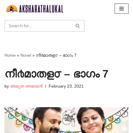
Skip
to
content
Home
»
Novel
»
നീ൪മാതള൦ – ഭാഗം 7
നീ൪മാതള൦ – ഭാഗം 7
by
അമൃത അജയൻ
February 23, 2021