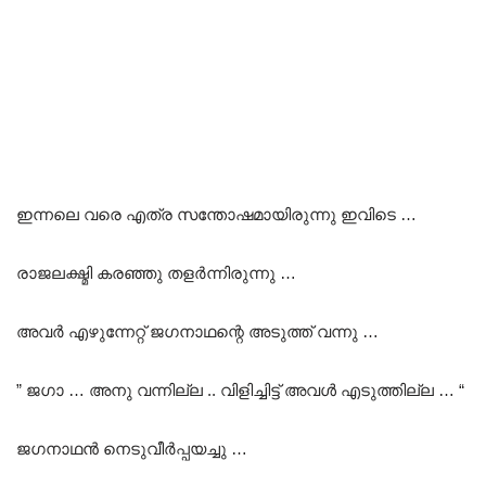
ഇന്നലെ വരെ എത്ര സന്തോഷമായിരുന്നു ഇവിടെ …
രാജലക്ഷ്മി കരഞ്ഞു തളർന്നിരുന്നു …
അവർ എഴുന്നേറ്റ് ജഗനാഥന്റെ അടുത്ത് വന്നു …
” ജഗാ … അനു വന്നില്ല .. വിളിച്ചിട്ട് അവൾ എടുത്തില്ല … “
ജഗനാഥൻ നെടുവീർപ്പയച്ചു …