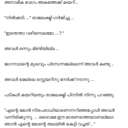
അനാമിക വേഗം അകത്തേക്ക് കയറി ..
“നിൽക്കടി….” രാജലക്ഷ്മി ഗർജിച്ചു ..
“ഇതെന്താ വഴിയമ്പലമോ …? “
അവൾ ഒന്നും മിണ്ടിയില്ല ..
ജഗനാഥന്റെ മുഖവും പ്രസന്നമല്ലെന്ന് അവൾ കണ്ടു ..
അവൾ മെല്ലെ സ്റ്റെയറിനു നേർക്ക് നടന്നു …
പടികൾ കയറിയതും രാജലക്ഷ്മി പിന്നിൽ നിന്നു പറഞ്ഞു
”എന്റെ മോൻ നിരപരാധിയാണെന്നറിഞ്ഞപ്പോൾ അവൾ
വന്നിരിക്കുന്നു … ദൈവമേ ഈ മാരണത്തെയാണല്ലോ
ഞാൻ എന്റെ മോന്റെ തലയിൽ കെട്ടി വച്ചത് .. “