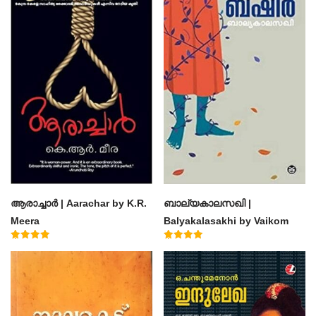
ആരാച്ചാര്‍ | Aarachar by K.R.
ബാല്യകാലസഖി |
Meera
Balyakalasakhi by Vaikom
Muhammad Basheer
Rated
Rated
4.50
4.60
out of 5
out of 5