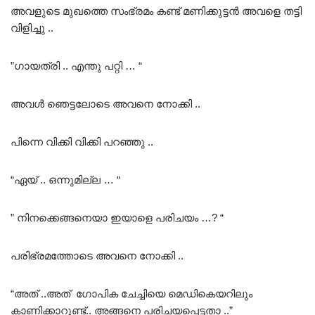
അവളുടെ മുഖത്തെ സംഭ്രമം കണ്ട് മണിക്കുട്ടൻ അവളെ തട്ടി
വിളിച്ചു ..
”ഗായത്രി .. എന്തു പറ്റി … “
അവൾ ഞെട്ടലോടെ അവനെ നോക്കി ..
പിന്നെ വിക്കി വിക്കി പറഞ്ഞു ..
“ഏയ് .. ഒന്നുമില്ല … “
” നിനക്കെങ്ങനെയാ ഇയാളെ പരിചയം …? “
പരിഭ്രമത്തോടെ അവനെ നോക്കി ..
“അത് ..അത് ഗോപിക ചേച്ചിയെ മെഡികെയറിലും
കാണിക്കാറുണ്ട്.. അങ്ങനെ പരിചയപ്പെട്ടതാ ..”