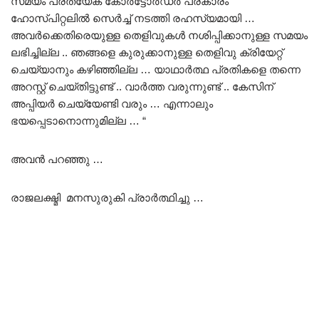
സമയം പ്രത്യേക കോർട്ടോർഡർ പ്രകാരം
ഹോസ്പിറ്റലിൽ സെർച്ച് നടത്തി രഹസ്യമായി …
അവർക്കെതിരെയുള്ള തെളിവുകൾ നശിപ്പിക്കാനുള്ള സമയം
ലഭിച്ചില്ല .. ഞങ്ങളെ കുരുക്കാനുള്ള തെളിവു ക്രിയേറ്റ്
ചെയ്യാനും കഴിഞ്ഞില്ല … യാഥാർത്ഥ പ്രതികളെ തന്നെ
അറസ്റ്റ് ചെയ്തിട്ടുണ്ട് .. വാർത്ത വരുന്നുണ്ട് .. കേസിന്
അപ്പിയർ ചെയ്യേണ്ടി വരും … എന്നാലും
ഭയപ്പെടാനൊന്നുമില്ല … “
അവൻ പറഞ്ഞു …
രാജലക്ഷ്മി മനസുരുകി പ്രാർത്ഥിച്ചു …