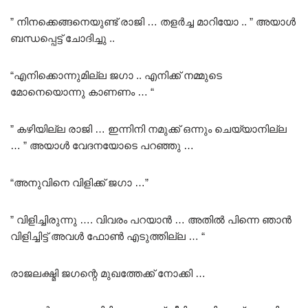
” നിനക്കെങ്ങനെയുണ്ട് രാജി … തളർച്ച മാറിയോ .. ” അയാൾ
ബന്ധപ്പെട്ട് ചോദിച്ചു ..
“എനിക്കൊന്നുമില്ല ജഗാ .. എനിക്ക് നമ്മുടെ
മോനെയൊന്നു കാണണം … “
” കഴിയില്ല രാജി … ഇന്നിനി നമുക്ക് ഒന്നും ചെയ്യാനില്ല
… ” അയാൾ വേദനയോടെ പറഞ്ഞു …
“അനുവിനെ വിളിക്ക് ജഗാ …”
” വിളിച്ചിരുന്നു …. വിവരം പറയാൻ … അതിൽ പിന്നെ ഞാൻ
വിളിച്ചിട്ട് അവൾ ഫോൺ എടുത്തില്ല … “
രാജലക്ഷ്മി ജഗന്റെ മുഖത്തേക്ക് നോക്കി …