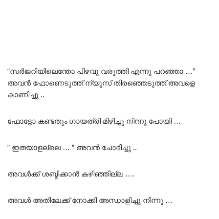
“സർജറിയിലെന്തോ പിഴവു വരുത്തി എന്നു പറഞ്ഞാ …”
അവൻ ഫോണെടുത്ത് ന്യൂസ് തിരഞ്ഞെടുത്ത് അവളെ
കാണിച്ചു ..
ഫോട്ടോ കണ്ടതും ഗായത്രി മിഴിച്ചു നിന്നു പോയി …
” ഇതയാളല്ലെ … ” അവൻ ചോദിച്ചു ..
അവൾക്ക് ശബ്ദിക്കാൻ കഴിഞ്ഞില്ല ….
അവൾ അതിലേക്ക് നോക്കി അന്ധാളിച്ചു നിന്നു …