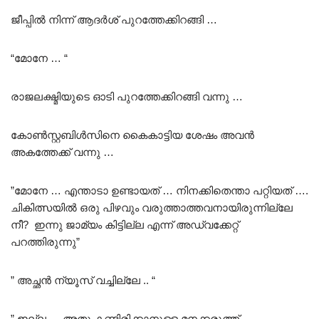
ജീപ്പിൽ നിന്ന് ആദർശ് പുറത്തേക്കിറങ്ങി …
“മോനേ … “
രാജലക്ഷ്മിയുടെ ഓടി പുറത്തേക്കിറങ്ങി വന്നു …
കോൺസ്റ്റബിൾസിനെ കൈകാട്ടിയ ശേഷം അവൻ
അകത്തേക്ക് വന്നു …
”മോനേ … എന്താടാ ഉണ്ടായത് … നിനക്കിതെന്താ പറ്റിയത് ….
ചികിത്സയിൽ ഒരു പിഴവും വരുത്താത്തവനായിരുന്നില്ലേ
നീ? ഇന്നു ജാമ്യം കിട്ടില്ല എന്ന് അഡ്വക്കേറ്റ്
പറത്തിരുന്നു”
” അച്ഛൻ ന്യൂസ് വച്ചില്ലേ .. “
” ഇല്ല … അതു കണ്ടിരിക്കാനുള്ള മനക്കരുത്ത്