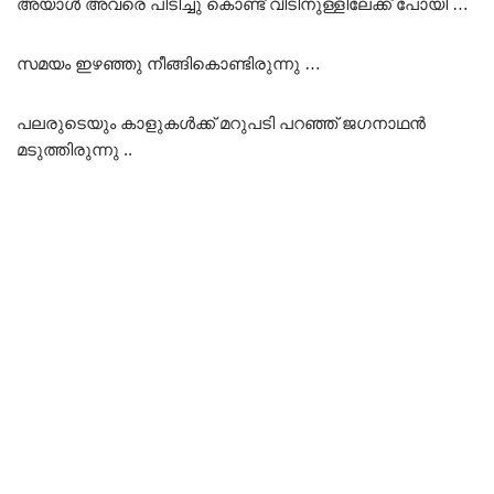
അയാൾ അവരെ പിടിച്ചു കൊണ്ട് വീടിനുള്ളിലേക്ക് പോയി …
സമയം ഇഴഞ്ഞു നീങ്ങികൊണ്ടിരുന്നു …
പലരുടെയും കാളുകൾക്ക് മറുപടി പറഞ്ഞ് ജഗനാഥൻ
മടുത്തിരുന്നു ..