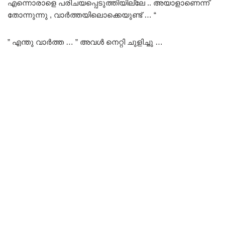
എന്നൊരാളെ പരിചയപ്പെടുത്തിയില്ലേ .. അയാളാണെന്ന്
തോന്നുന്നു , വാർത്തയിലൊക്കെയുണ്ട് … “
” എന്തു വാർത്ത … ” അവൾ നെറ്റി ചുളിച്ചു …