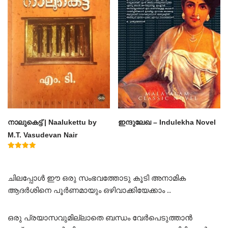
നാലുകെട്ട് | Naalukettu by
ഇന്ദുലേഖ – Indulekha Novel
M.T. Vasudevan Nair
Rated
5.00
out of 5
ചിലപ്പോൾ ഈ ഒരു സംഭവത്തോടു കൂടി അനാമിക
ആദർശിനെ പൂർണമായും ഒഴിവാക്കിയേക്കാം ..
ഒരു പ്രയാസവുമില്ലാതെ ബന്ധം വേർപെടുത്താൻ