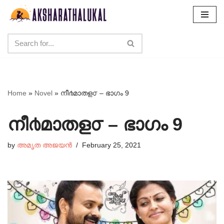
Skip
to
content
Home
»
Novel
»
നീ൪മാതള൦ – ഭാഗം 9
നീ൪മാതള൦ – ഭാഗം 9
by
അമൃത അജയൻ
February 25, 2021