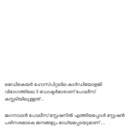
മെഡികെയർ ഹോസ്പിറ്റലില കാർഡിയോളജി
വിഭാഗത്തിലെ 3 ഡോക്ടർമാരാണ് പോലീസ്
കസ്റ്റടിയിലുള്ളത് ..
ജഗനാഥൻ പോലീസ് സ്റ്റേഷനിൽ എത്തിയപ്പോൾ സ്റ്റേഷൻ
പരിസരമാകെ ജനങ്ങളും മാധ്യമപ്പടയുമാണ് …