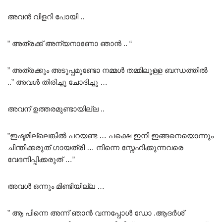
അവൻ വിളറി പോയി ..
” അത്രക്ക് അന്യനാണോ ഞാൻ .. “
” അത്രക്കും അടുപ്പമുണ്ടോ നമ്മൾ തമ്മിലുള്ള ബന്ധത്തിൽ
..” അവൾ തിരിച്ചു ചോദിച്ചു …
അവന് ഉത്തരമുണ്ടായില്ല ..
”ഇഷ്ടമില്ലെങ്കിൽ പറയണ്ട … പക്ഷെ ഇനി ഇങ്ങനെയൊന്നും
ചിന്തിക്കരുത് ഗായത്രി … നിന്നെ സ്നേഹിക്കുന്നവരെ
വേദനിപ്പിക്കരുത് …”
അവൾ ഒന്നും മിണ്ടിയില്ല …
” ആ പിന്നെ അന്ന് ഞാൻ വന്നപ്പോൾ ഡോ .ആദർശ്