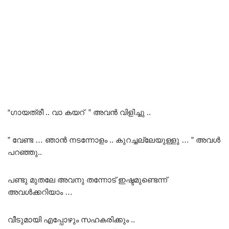
“ഗായത്രീ .. വാ കയറ് ” അവൻ വിളിച്ചു ..
” വേണ്ട … ഞാൻ നടന്നോളം .. കുറച്ചല്ലേയുള്ളു … ” അവൾ
പറഞ്ഞു..
പണ്ടു മുതലേ അവനു തന്നോട് ഇഷ്ടമുണ്ടെന്ന്
അവൾക്കറിയാം …
വീടുമായി എപ്പോഴും സഹകരിക്കും ..