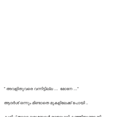
” അവളിതുവരെ വന്നിട്ടില്ല … മോനേ …”
ആദർശ് ഒന്നും മിണ്ടാതെ മുകളിലേക്ക് പോയി ..
കുളിച്ച് താഴെ വരുമ്പോൾ രാജലക്ഷ്മി കഞ്ഞിയുണ്ടാക്കി