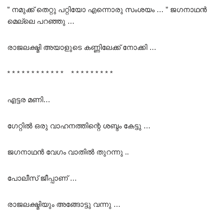
” നമുക്ക് തെറ്റു പറ്റിയോ എന്നൊരു സംശയം … ” ജഗനാഥൻ
മെല്ലെ പറഞ്ഞു …
രാജലക്ഷ്മി അയാളുടെ കണ്ണിലേക്ക് നോക്കി …
* * * * * * * * * * * * * * * * * * * * *
എട്ടര മണി…
ഗേറ്റിൽ ഒരു വാഹനത്തിന്റെ ശബ്ദം കേട്ടു …
ജഗനാഥൻ വേഗം വാതിൽ തുറന്നു ..
പോലീസ് ജീപ്പാണ് …
രാജലക്ഷ്മിയും അങ്ങോട്ടു വന്നു …