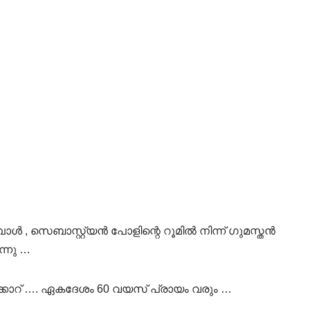
്പോൾ , സെബാസ്റ്റ്യൻ പോളിന്റെ റൂമിൽ നിന്ന് ഗുമസ്തൻ
്നു …
്കാറ് …. ഏകദേശം 60 വയസ് പ്രായം വരും …