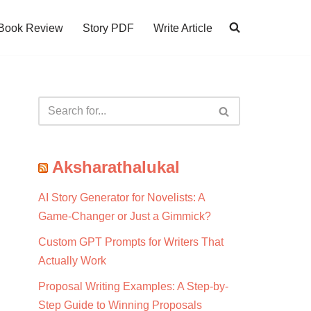
Book Review
Story PDF
Write Article
Aksharathalukal
AI Story Generator for Novelists: A
Game-Changer or Just a Gimmick?
Custom GPT Prompts for Writers That
Actually Work
Proposal Writing Examples: A Step-by-
Step Guide to Winning Proposals