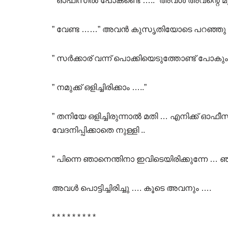
” ഓഫീസിൽ പോകണ്ടെ …..” അവൾ അവന്റെ മുടി
” വേണ്ട ……” അവൻ കുസൃതിയോടെ പറഞ്ഞു 
” സർക്കാര് വന്ന് പൊക്കിയെടുത്തോണ്ട് പോ
” നമുക്ക് ഒളിച്ചിരിക്കാം …..”
” തനിയേ ഒളിച്ചിരുന്നാൽ മതി … എനിക്ക് ഓ
വേദനിപ്പിക്കാതെ നുള്ളി ..
” പിന്നെ ഞാനെന്തിനാ ഇവിടെയിരിക്കുന്നേ 
അവൾ പൊട്ടിച്ചിരിച്ചു …. കൂടെ അവനും ….
* * * * * * * * *