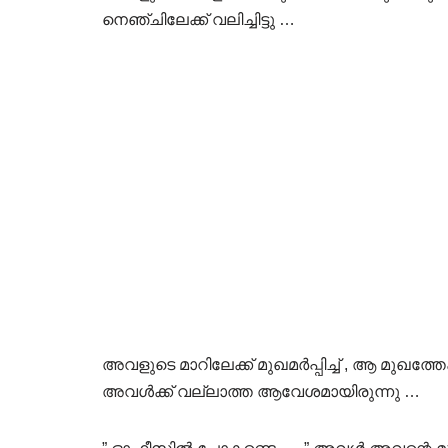
നെഞ്ചിലേക്ക് വലിച്ചിട്ടു …
അവളുടെ മാറിലേക്ക് മുഖമർപ്പിച്ച് , ആ മുഖത്ത
അവൾക്ക് വല്ലാത്ത ആവേശമായിരുന്നു …