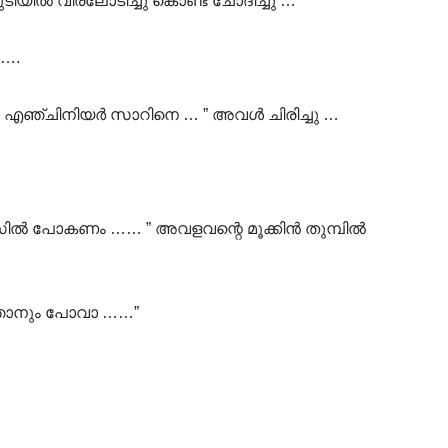
യിൽ വിരലോടിച്ചു കൊണ്ട് ചോദിച്ചു …
….
കും എഞ്ചിനിയർ സാറിനെ … ” അവൾ ചിരിച്ചു …
ഫീസിൽ പോകണം …… ” അവളവന്റെ മൂക്കിൻ തുമ്പിൽ
… ഞാനും പോവാ ……”