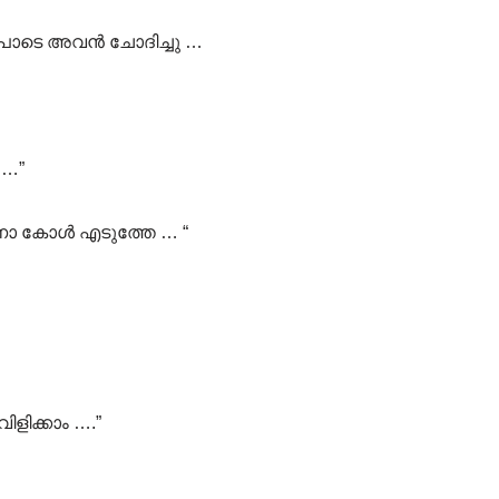
പാടെ അവൻ ചോദിച്ചു …
 …”
ോ കോൾ എടുത്തേ … “
ളിക്കാം ….”