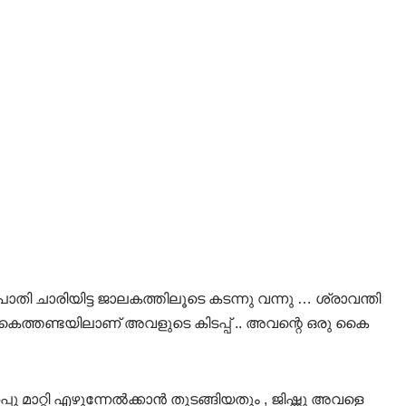
തി ചാരിയിട്ട ജാലകത്തിലൂടെ കടന്നു വന്നു … ശ്രാവന്തി
റെ കൈത്തണ്ടയിലാണ് അവളുടെ കിടപ്പ് .. അവന്റെ ഒരു കൈ
മാറ്റി എഴുന്നേൽക്കാൻ തുടങ്ങിയതും , ജിഷ്ണു അവളെ