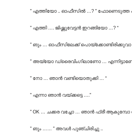
” എത്തിയോ .. ഓഫീസിൽ …? ” ഫോണെടുത്ത 
” എത്തി …. ജിഷ്ണുവേട്ടൻ ഇറങ്ങിയോ …? “
” ങും … ഓഫീസിലേക്ക് പൊയ്ക്കോണ്ടിരിക്കുവാ
” അയ്യോ ഡ്രൈവിംഗിലാണോ … എന്നിട്ടാണ
” നോ … ഞാൻ വണ്ടിയൊതുക്കി … “
” എന്നാ ഞാൻ വയ്ക്കട്ടെ ….”
” OK … ചക്കര വച്ചോ … ഞാൻ ഫ്രീ ആകുമ്പോ വി
” ങും …… ” അവൾ പുഞ്ചിരിച്ചു ..