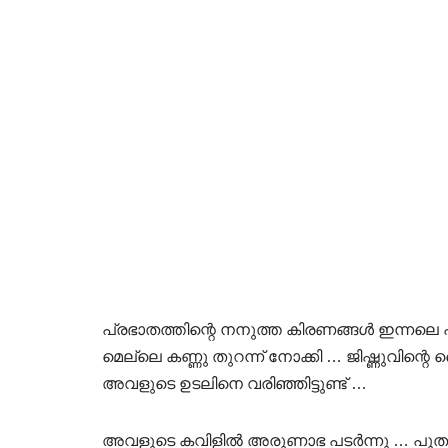
പ്രഭാതത്തിന്റെ നനുത്ത കിരണങ്ങൾ ഇന്നലെ പാ
മെല്ലെ കണ്ണു തുറന്ന് നോക്കി … ജിഷ്ണുവിന്
അവളുടെ ഉടലിനെ വരിഞ്ഞിട്ടുണ്ട് …
അവളുടെ കവിളിൽ അരുണാഭ പടർന്നു … പുതപ്പു 