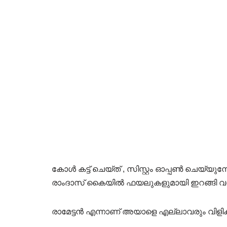
കോൾ കട്ട് ചെയ്ത് , സിസ്റ്റം ഓപ്പൺ ചെയ്യുമ
രാംദാസ് കൈയിൽ ഫയലുകളുമായി ഇറങ്ങി വന
രാമേട്ടൻ എന്നാണ് അയാളെ എല്ലാവരും വിളിക