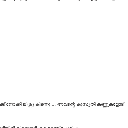
േക്ക് നോക്കി ജിഷ്ണു കിടന്നു … അവന്റെ കുസൃതി കണ്ണുകളോട്