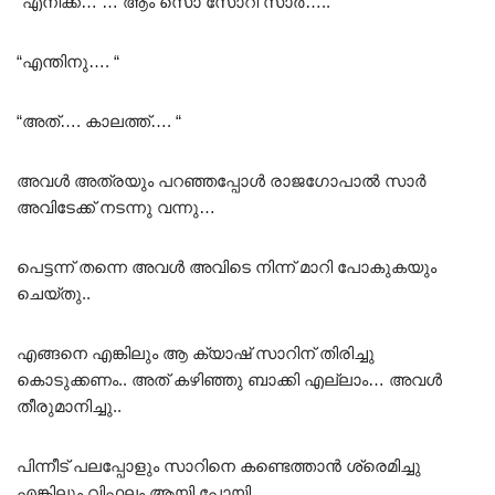
“എനിക്ക്… … ആം സൊ സോറി സാർ….. “
“എന്തിനു…. “
“അത്…. കാലത്ത്…. “
അവൾ അത്രയും പറഞ്ഞപ്പോൾ രാജഗോപാൽ സാർ
അവിടേക്ക് നടന്നു വന്നു…
പെട്ടന്ന് തന്നെ അവൾ അവിടെ നിന്ന് മാറി പോകുകയും
ചെയ്തു..
എങ്ങനെ എങ്കിലും ആ ക്യാഷ് സാറിന് തിരിച്ചു
കൊടുക്കണം.. അത് കഴിഞ്ഞു ബാക്കി എല്ലാം… അവൾ
തീരുമാനിച്ചു..
പിന്നീട് പലപ്പോളും സാറിനെ കണ്ടെത്താൻ ശ്രെമിച്ചു
എങ്കിലും വിഫലം ആയി പോയി..