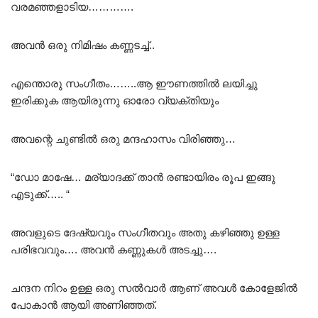
വരമഞ്ഞളാടിയ………….
അവൻ ഒരു നിമിഷം കണ്ണടച്ച്..
എന്തൊരു സംഗീതം……..ആ ഈണത്തിൽ ലയിച്ചു
ഇരിക്കുക ആയിരുന്നു ഓരോ വ്യക്തിയും
അവന്റെ ചുണ്ടിൽ ഒരു മന്ദഹാസം വിരിഞ്ഞു…
“ഡോ മാഷേ… മര്യാദക്ക് താൻ രണ്ടായിരം രൂപ ഇങ്ങു
എടുക്ക്….. “
അവളുടെ ദേഷ്യവും സംഗീതവും അതു കഴിഞ്ഞു ഉള്ള
പരിഭവവും…. അവൻ കണ്ണുകൾ അടച്ചു….
ചന്ദന നിറം ഉള്ള ഒരു സൽവാർ ആണ് അവൾ കോളേജിൽ
പോകാൻ ആയി അണിഞ്ഞത്.