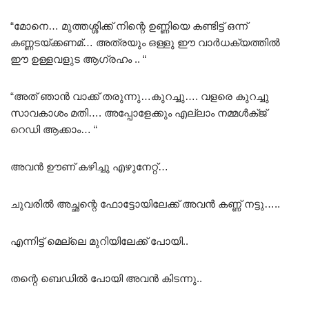
“മോനെ… മുത്തശ്ശിക്ക് നിന്റെ ഉണ്ണിയെ കണ്ടിട്ട് ഒന്ന്
കണ്ണടയ്ക്കണമ്… അത്രയും ഒള്ളു ഈ വാർധക്യത്തിൽ
ഈ ഉള്ളവളുട ആഗ്രഹം .. “
“അത് ഞാൻ വാക്ക് തരുന്നു…കുറച്ചു…. വളരെ കുറച്ചു
സാവകാശം മതി…. അപ്പോളേക്കും എല്ലാം നമ്മൾക്ജ്
റെഡി ആക്കാം… “
അവൻ ഊണ് കഴിച്ചു എഴുനേറ്റ്…
ചുവരിൽ അച്ഛന്റെ ഫോട്ടോയിലേക്ക് അവൻ കണ്ണ് നട്ടു…..
എന്നിട്ട് മെല്ലെ മുറിയിലേക്ക് പോയി..
തന്റെ ബെഡിൽ പോയി അവൻ കിടന്നു..