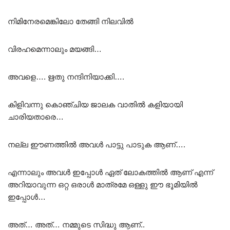
നിമിനേരമെങ്കിലോ തേങ്ങി നിലവിൽ
വിരഹമെന്നാലും മയങ്ങി…
അവളെ…. ഋതു നന്ദിനിയാക്കി….
കിളിവന്നു കൊഞ്ചിയ ജാലക വാതിൽ കളിയായി
ചാരിയതാരെ…
നല്ല ഈണത്തിൽ അവൾ പാട്ടു പാടുക ആണ്….
എന്നാലും അവൾ ഇപ്പോൾ ഏത് ലോകത്തിൽ ആണ് എന്ന്
അറിയാവുന്ന ഒറ്റ ഒരാൾ മാത്രമേ ഒള്ളു ഈ ഭൂമിയിൽ
ഇപ്പോൾ…
അത്… അത്… നമ്മുടെ സിദ്ധു ആണ്..