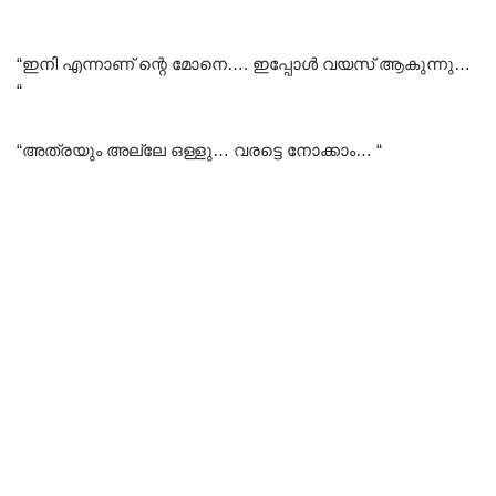
Rated
5.00
out of 5
“ഇനി എന്നാണ് ന്റെ മോനെ…. ഇപ്പോൾ വയസ് ആകുന്നു…
“
“അത്രയും അല്ലേ ഒള്ളു… വരട്ടെ നോക്കാം… “