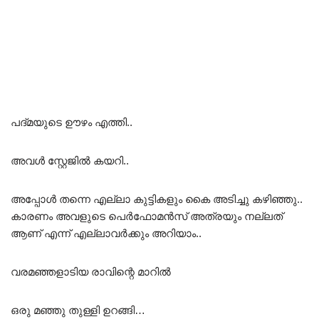
പദ്മയുടെ ഊഴം എത്തി..
അവൾ സ്റ്റേജിൽ കയറി..
അപ്പോൾ തന്നെ എല്ലാ കുട്ടികളും കൈ അടിച്ചു കഴിഞ്ഞു..
കാരണം അവളുടെ പെർഫോമൻസ് അത്രയും നല്ലത്
ആണ് എന്ന് എല്ലാവർക്കും അറിയാം..
വരമഞ്ഞളാടിയ രാവിന്റെ മാറിൽ
ഒരു മഞ്ഞു തുള്ളി ഉറങ്ങി…