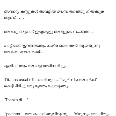
അവന്റെ കണ്ണുകൾ അവളിൽ തന്നെ തറഞ്ഞു നിൽക്കുക
ആണ്…….
അവനു ഒരുപാട് ഇഷ്ടപ്പെട്ടു അവളുടെ സംഗീതം…
പാട്ട് പാടി ഇറങ്ങിയതും ഗംഭീര കൈ അടി ആയിരുന്നു
അവിടെ മുഴങ്ങിയത്…
എല്ലാവരും അവളെ അഭിനന്ദിച്ചു…
“Di….as usual നി കലക്കി ട്ടോ…. “പൂർണിമ അവൾക്ക്
കെട്ടിപിടിച്ചു ഒരു മുത്തം കൊടുത്തു..
“Thanks di….”
.”padmoo… അടിപൊളി ആയിരുന്നു…. “മിഥുനും രോഹിതും,