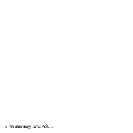
പദ്മ അവളെ നോക്കി….