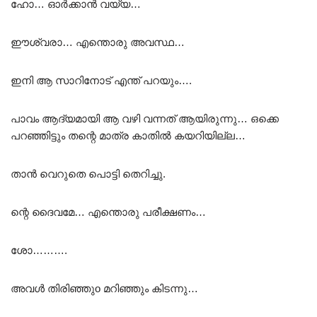
ഹോ… ഓർക്കാൻ വയ്യ…
ഈശ്വരാ… എന്തൊരു അവസ്ഥ…
ഇനി ആ സാറിനോട് എന്ത് പറയും….
പാവം ആദ്യമായി ആ വഴി വന്നത് ആയിരുന്നു… ഒക്കെ
പറഞ്ഞിട്ടും തന്റെ മാത്ര കാതിൽ കയറിയില്ല…
താൻ വെറുതെ പൊട്ടി തെറിച്ചു.
ന്റെ ദൈവമേ… എന്തൊരു പരീക്ഷണം…
ശോ……….
അവൾ തിരിഞ്ഞുo മറിഞ്ഞും കിടന്നു…