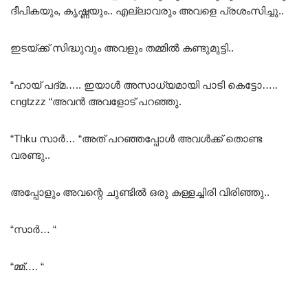
ദീപികയും, കൃഷ്ണയും.. എല്ലാവരും അവളെ പ്രശംസിച്ചു..
ഇടയ്ക്ക് സിദ്ധുവും അവളും തമ്മിൽ കണ്ടുമുട്ടി..
“ഹായ് പദ്മ….. ഇയാൾ അസാധ്യമായി പാടി കെട്ടോ…..
cngtzzz “അവൻ അവളോട് പറഞ്ഞു.
“Thku സാർ… “അത് പറഞ്ഞപ്പോൾ അവൾക്ക് തൊണ്ട
വരണ്ടു..
അപ്പോളും അവന്റെ ചുണ്ടിൽ ഒരു കള്ളച്ചിരി വിരിഞ്ഞു..
“സാർ… “
“മ്മ്…. “