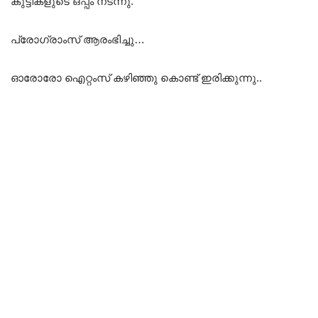
കുട്ടികളുടെ ഒപ്പം നടന്നു.
പ്രോഗ്രാംസ് ആരംഭിച്ചു…
ഓരോരോ ഐറ്റംസ് കഴിഞ്ഞു കൊണ്ട് ഇരിക്കുന്നു..