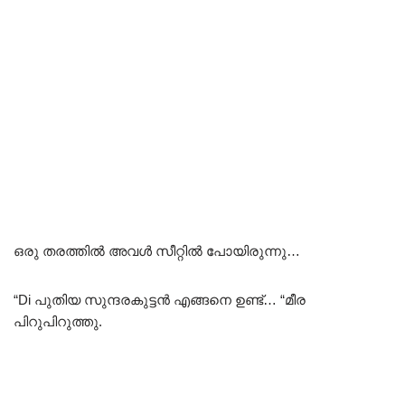
ഒരു തരത്തിൽ അവൾ സീറ്റിൽ പോയിരുന്നു…
“Di പുതിയ സുന്ദരകുട്ടൻ എങ്ങനെ ഉണ്ട്‌… “മീര
പിറുപിറുത്തു.