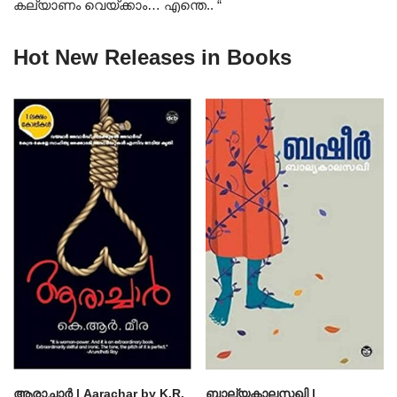
കല്യാണം വെയ്ക്കാം… എന്തെ.. “
Hot New Releases in Books
ആരാച്ചാര്‍ | Aarachar by K.R.
ബാല്യകാലസഖി |