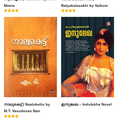
Meera
Balyakalasakhi by Vaikom
Muhammad Basheer
Rated
Rated
4.50
4.60
out of 5
out of 5
നാലുകെട്ട് | Naalukettu by
ഇന്ദുലേഖ – Indulekha Novel
M.T. Vasudevan Nair