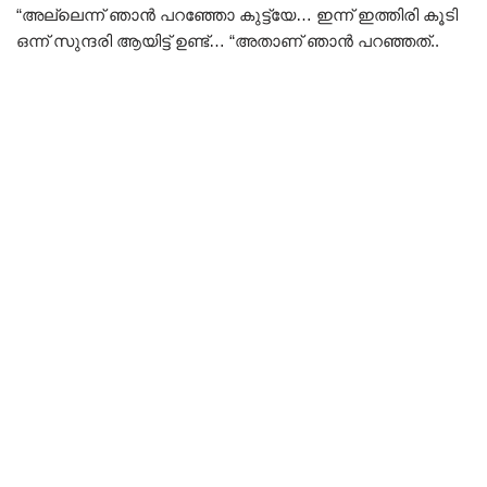
“അല്ലെന്ന് ഞാൻ പറഞ്ഞോ കുട്ട്യേ… ഇന്ന് ഇത്തിരി കൂടി
ഒന്ന് സുന്ദരി ആയിട്ട് ഉണ്ട്‌… “അതാണ് ഞാൻ പറഞ്ഞത്..