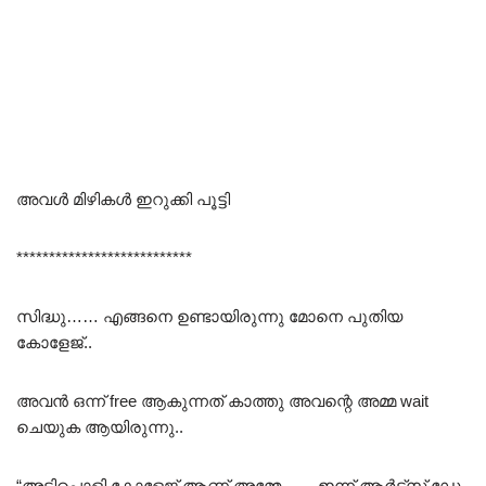
അവൾ മിഴികൾ ഇറുക്കി പൂട്ടി
***************************
സിദ്ധു…… എങ്ങനെ ഉണ്ടായിരുന്നു മോനെ പുതിയ
കോളേജ്..
അവൻ ഒന്ന് free ആകുന്നത് കാത്തു അവന്റെ അമ്മ wait
ചെയുക ആയിരുന്നു..
“അടിപൊളി കോളേജ് ആണ് അമ്മേ…… ഇന്ന് ആർട്സ് ഡേ