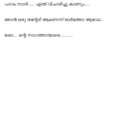
പാവം സാർ….. എന്ത് വിചാരിച്ചു കാണും….
ഞാൻ ഒരു തന്റേടി ആണെന്ന് ഓർത്തോ ആവോ..
ശോ… ന്റെ നാഗത്താന്മാരെ………